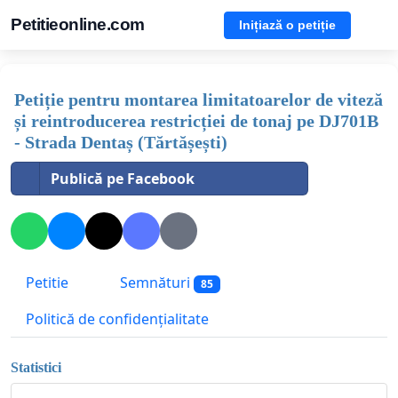
Petitieonline.com
Inițiază o petiție
Petiție pentru montarea limitatoarelor de viteză
și reintroducerea restricției de tonaj pe DJ701B
- Strada Dentaș (Tărtășești)
Publică pe Facebook
Petitie
Semnături
85
Politică de confidențialitate
Statistici