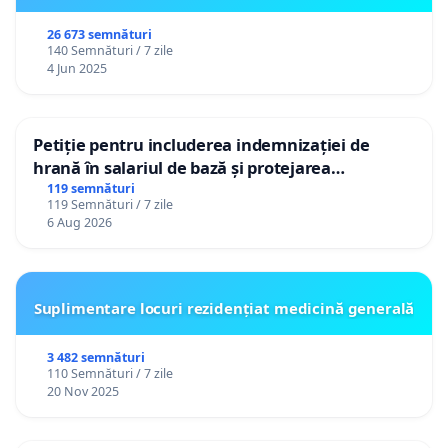
26 673 semnături
140 Semnături / 7 zile
4 Jun 2025
Petiție pentru includerea indemnizației de
hrană în salariul de bază și protejarea
gradațiilor de vechime pentru asistenții
119 semnături
119 Semnături / 7 zile
personali
6 Aug 2026
Suplimentare locuri rezidențiat medicină generală
3 482 semnături
110 Semnături / 7 zile
20 Nov 2025