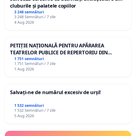
cluburile și palatele copiilor
3 248 semnături
3 248 Semnături / 7 zile
4 Aug 2026
PETIȚIE NAȚIONALĂ PENTRU APĂRAREA
TEATRELOR PUBLICE DE REPERTORIU DIN
ROMÂNIA
1 751 semnături
1 751 Semnături / 7 zile
1 Aug 2026
Salvați-ne de numărul excesiv de urși!
1 532 semnături
1 532 Semnături / 7 zile
5 Aug 2026