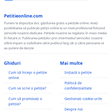
Petitieonline.com
Punem la dispoziția dvs. găzduirea gratis a petițiile online. Aveți
posibilitatea să publicați petiții online la un nivel profesional folosind
serviciile noastre dedicate. Petițiile noastre se regăsesc în mass media
în fiecare zi. Publicarea petițiilor prin intermediul serviciilor noastre
oferă impact și vizibilitate către publicul larg cât și către persoane ce
au putere de decizie
Ghiduri
Mai multe
Cum să începi o petiție
Inițiază o petiție
online
Politică de
Cum se scrie o petiție?
confidențialitate
Cum să promovați o
Gestionați cookie-urile
petiție?
Despre noi