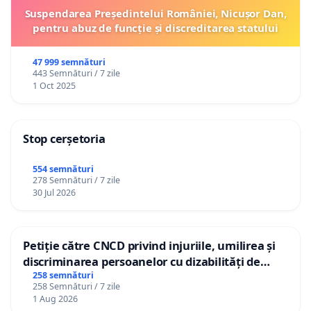
Suspendarea Președintelui României, Nicușor Dan,
pentru abuz de funcție și discreditarea statului
47 999 semnături
443 Semnături / 7 zile
1 Oct 2025
Stop cerșetoria
554 semnături
278 Semnături / 7 zile
30 Jul 2026
Petiție către CNCD privind injuriile, umilirea și
discriminarea persoanelor cu dizabilități de
către utilizatorul TikTok „Gorici”
258 semnături
258 Semnături / 7 zile
1 Aug 2026