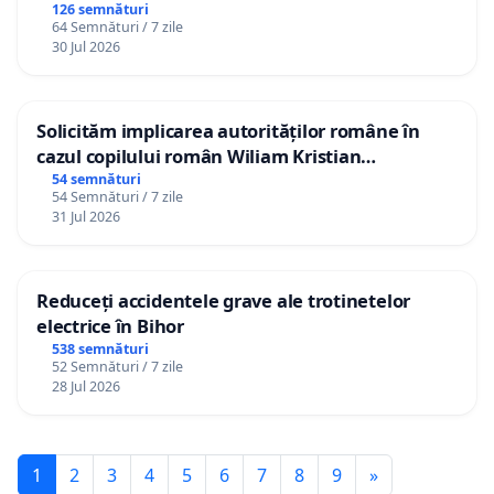
126 semnături
64 Semnături / 7 zile
30 Jul 2026
Solicităm implicarea autorităților române în
cazul copilului român Wiliam Kristian
Gheorghe, aflat în plasament în Danemarca de
54 semnături
54 Semnături / 7 zile
12 ani
31 Jul 2026
Reduceți accidentele grave ale trotinetelor
electrice în Bihor
538 semnături
52 Semnături / 7 zile
28 Jul 2026
1
2
3
4
5
6
7
8
9
»