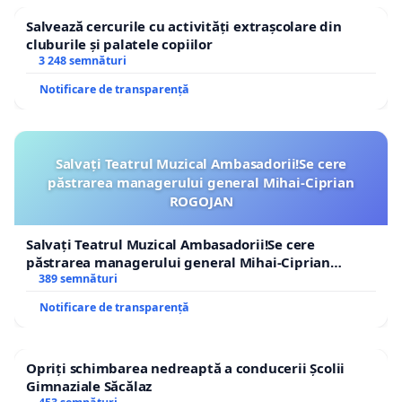
Salvează cercurile cu activități extrașcolare din
cluburile și palatele copiilor
3 248 semnături
Notificare de transparență
Salvați Teatrul Muzical Ambasadorii!Se cere
păstrarea managerului general Mihai-Ciprian
ROGOJAN
Salvați Teatrul Muzical Ambasadorii!Se cere
păstrarea managerului general Mihai-Ciprian
ROGOJAN
389 semnături
Notificare de transparență
Opriți schimbarea nedreaptă a conducerii Școlii
Gimnaziale Săcălaz