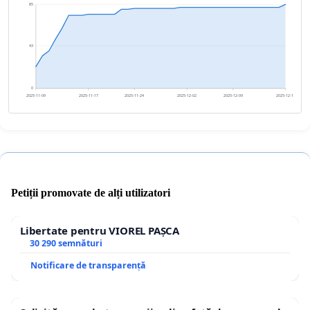
85
43
0
2025-11-09
2025-11-17
2025-11-24
2025-12-02
2025-12-09
2025-12-17
Petiții promovate de alți utilizatori
Libertate pentru VIOREL PAȘCA
30 290 semnături
Notificare de transparență