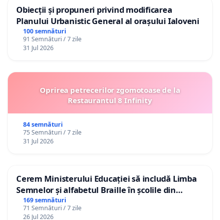
Obiecții și propuneri privind modificarea
Planului Urbanistic General al orașului Ialoveni
100 semnături
91 Semnături / 7 zile
31 Jul 2026
Oprirea petrecerilor zgomotoase de la
Restaurantul 8 Infinity
84 semnături
75 Semnături / 7 zile
31 Jul 2026
Cerem Ministerului Educației să includă Limba
Semnelor și alfabetul Braille în școlile din
Republica Moldova!
169 semnături
71 Semnături / 7 zile
26 Jul 2026