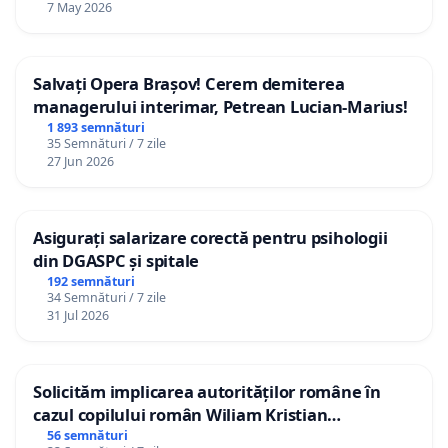
7 May 2026
Salvați Opera Brașov! Cerem demiterea
managerului interimar, Petrean Lucian-Marius!
1 893 semnături
35 Semnături / 7 zile
27 Jun 2026
Asigurați salarizare corectă pentru psihologii
din DGASPC și spitale
192 semnături
34 Semnături / 7 zile
31 Jul 2026
Solicităm implicarea autorităților române în
cazul copilului român Wiliam Kristian
Gheorghe, aflat în plasament în Danemarca de
56 semnături