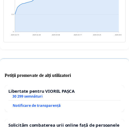
113
0
2025-02-19
2025-02-28
2025-03-08
2025-03-17
2025-03-25
2025-04-03
Petiții promovate de alți utilizatori
Libertate pentru VIOREL PAȘCA
30 299 semnături
Notificare de transparență
Solicităm combaterea urii online față de persoanele