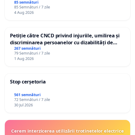
85 semnături
85 Semnături / 7 zile
4 Aug 2026
Petiție către CNCD privind injuriile, umilirea și
discriminarea persoanelor cu dizabilități de
către utilizatorul TikTok „Gorici”
267 semnături
79 Semnături / 7 zile
1 Aug 2026
Stop cerșetoria
561 semnături
72 Semnături / 7 zile
30 Jul 2026
Cerem interzicerea utilizării trotinetelor electrice