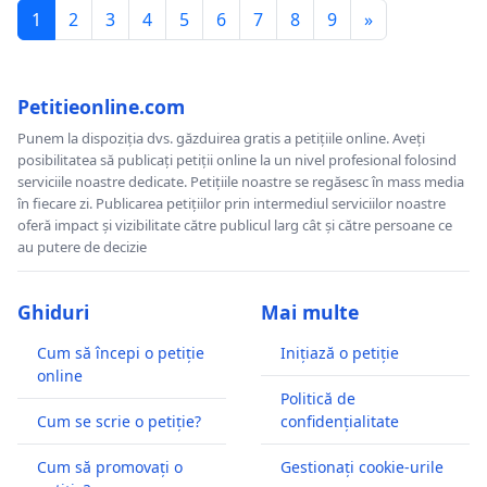
1
2
3
4
5
6
7
8
9
»
Petitieonline.com
Punem la dispoziția dvs. găzduirea gratis a petițiile online. Aveți
posibilitatea să publicați petiții online la un nivel profesional folosind
serviciile noastre dedicate. Petițiile noastre se regăsesc în mass media
în fiecare zi. Publicarea petițiilor prin intermediul serviciilor noastre
oferă impact și vizibilitate către publicul larg cât și către persoane ce
au putere de decizie
Ghiduri
Mai multe
Cum să începi o petiție
Inițiază o petiție
online
Politică de
Cum se scrie o petiție?
confidențialitate
Cum să promovați o
Gestionați cookie-urile