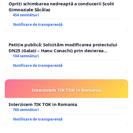
Opriți schimbarea nedreaptă a conducerii Școlii
Gimnaziale Săcălaz
454 semnături
Notificare de transparență
Petiție publică: Solicităm modificarea proiectului
DN25 (Galați – Hanu Conachi) prin devierea
traseului în afara localităților!
104 semnături
Notificare de transparență
Interzicem TIK TOK in Romania
Interzicem TIK TOK in Romania
766 semnături
Notificare de transparență