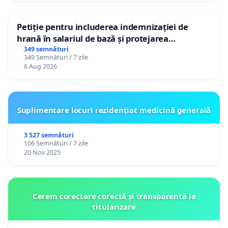
Petiție pentru includerea indemnizației de
hrană în salariul de bază și protejarea
gradațiilor de vechime pentru asistenții
349 semnături
349 Semnături / 7 zile
personali
6 Aug 2026
Suplimentare locuri rezidențiat medicină generală
3 527 semnături
106 Semnături / 7 zile
20 Nov 2025
Cerem corectare corectă și transparentă la
titularizare