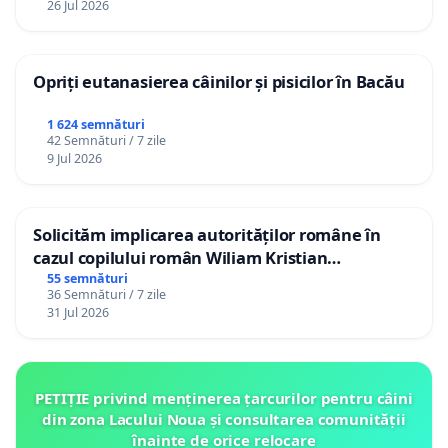
26 Jul 2026
Opriți eutanasierea câinilor și pisicilor în Bacău
1 624 semnături
42 Semnături / 7 zile
9 Jul 2026
Solicităm implicarea autorităților române în
cazul copilului român Wiliam Kristian
Gheorghe, aflat în plasament în Danemarca de
55 semnături
36 Semnături / 7 zile
12 ani
31 Jul 2026
PETIȚIE privind menținerea țarcurilor pentru câini
din zona Lacului Noua și consultarea comunității
înainte de orice relocare