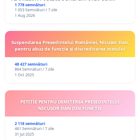
ROMÂNIA
1 778 semnături
1 053 Semnături / 7 zile
1 Aug 2026
Suspendarea Președintelui României, Nicușor Dan,
pentru abuz de funcție și discreditarea statului
48 427 semnături
864 Semnături / 7 zile
1 Oct 2025
PETIȚIE PENTRU DEMITEREA PREȘEDINTELUI
NICUȘOR DAN DIN FUNCȚIE
2 118 semnături
461 Semnături / 7 zile
31 Jul 2025