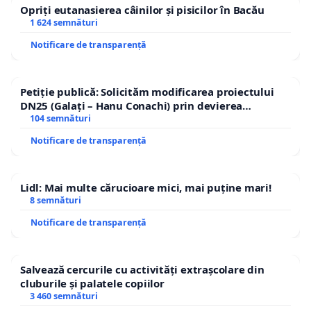
Opriți eutanasierea câinilor și pisicilor în Bacău
1 624 semnături
Notificare de transparență
Petiție publică: Solicităm modificarea proiectului
DN25 (Galați – Hanu Conachi) prin devierea
traseului în afara localităților!
104 semnături
Notificare de transparență
Lidl: Mai multe cărucioare mici, mai puține mari!
8 semnături
Notificare de transparență
Salvează cercurile cu activități extrașcolare din
cluburile și palatele copiilor
3 460 semnături