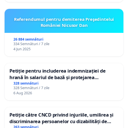
Referendumul pentru demiterea Preşedintelui
României Nicusor Dan
26 884 semnături
334 Semnături / 7 zile
4 Jun 2025
Petiție pentru includerea indemnizației de
hrană în salariul de bază și protejarea
gradațiilor de vechime pentru asistenții
328 semnături
328 Semnături / 7 zile
personali
6 Aug 2026
Petiție către CNCD privind injuriile, umilirea și
discriminarea persoanelor cu dizabilități de
către utilizatorul TikTok „Gorici”
263 semnături