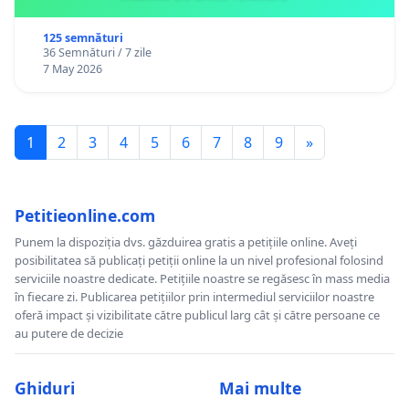
125 semnături
36 Semnături / 7 zile
7 May 2026
1
2
3
4
5
6
7
8
9
»
Petitieonline.com
Punem la dispoziția dvs. găzduirea gratis a petițiile online. Aveți
posibilitatea să publicați petiții online la un nivel profesional folosind
serviciile noastre dedicate. Petițiile noastre se regăsesc în mass media
în fiecare zi. Publicarea petițiilor prin intermediul serviciilor noastre
oferă impact și vizibilitate către publicul larg cât și către persoane ce
au putere de decizie
Ghiduri
Mai multe