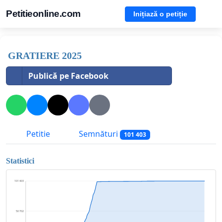
Petitieonline.com
Inițiază o petiție
GRATIERE 2025
Publică pe Facebook
Petitie
Semnături
101 403
Statistici
101 403
50 702