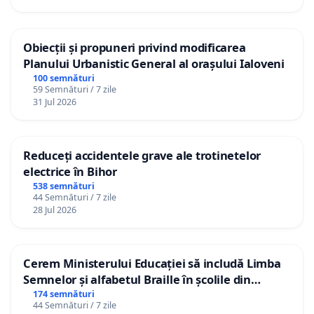
Obiecții și propuneri privind modificarea
Planului Urbanistic General al orașului Ialoveni
100 semnături
59 Semnături / 7 zile
31 Jul 2026
Reduceți accidentele grave ale trotinetelor
electrice în Bihor
538 semnături
44 Semnături / 7 zile
28 Jul 2026
Cerem Ministerului Educației să includă Limba
Semnelor și alfabetul Braille în școlile din
Republica Moldova!
174 semnături
44 Semnături / 7 zile