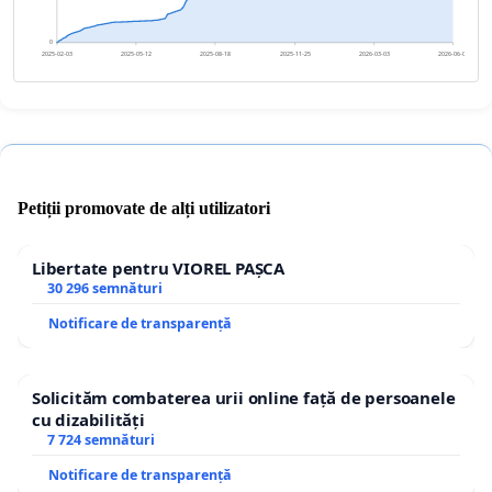
0
2025-02-03
2025-05-12
2025-08-18
2025-11-25
2026-03-03
2026-06-09
Petiții promovate de alți utilizatori
Libertate pentru VIOREL PAȘCA
30 296 semnături
Notificare de transparență
Solicităm combaterea urii online față de persoanele
cu dizabilități
7 724 semnături
Notificare de transparență