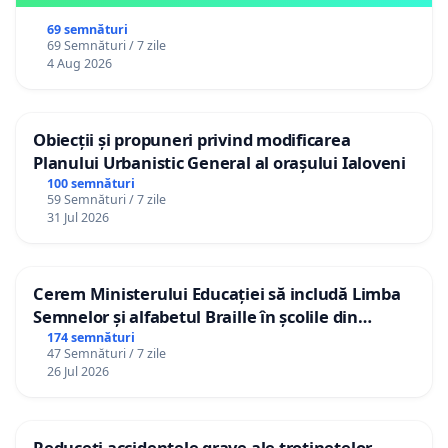
69 semnături
69 Semnături / 7 zile
4 Aug 2026
Obiecții și propuneri privind modificarea
Planului Urbanistic General al orașului Ialoveni
100 semnături
59 Semnături / 7 zile
31 Jul 2026
Cerem Ministerului Educației să includă Limba
Semnelor și alfabetul Braille în școlile din
Republica Moldova!
174 semnături
47 Semnături / 7 zile
26 Jul 2026
Reduceți accidentele grave ale trotinetelor