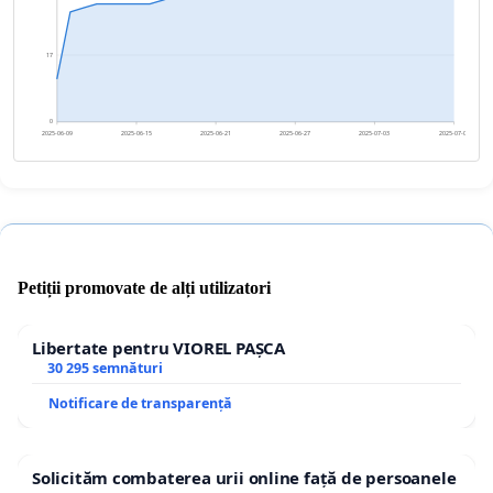
17
0
2025-06-09
2025-06-15
2025-06-21
2025-06-27
2025-07-03
2025-07-09
Petiții promovate de alți utilizatori
Libertate pentru VIOREL PAȘCA
30 295 semnături
Notificare de transparență
Solicităm combaterea urii online față de persoanele