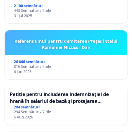
2 100 semnături
443 Semnături / 7 zile
31 Jul 2025
Referendumul pentru demiterea Preşedintelui
României Nicusor Dan
26 866 semnături
316 Semnături / 7 zile
4 Jun 2025
Petiție pentru includerea indemnizației de
hrană în salariul de bază și protejarea
gradațiilor de vechime pentru asistenții
294 semnături
294 Semnături / 7 zile
personali
6 Aug 2026