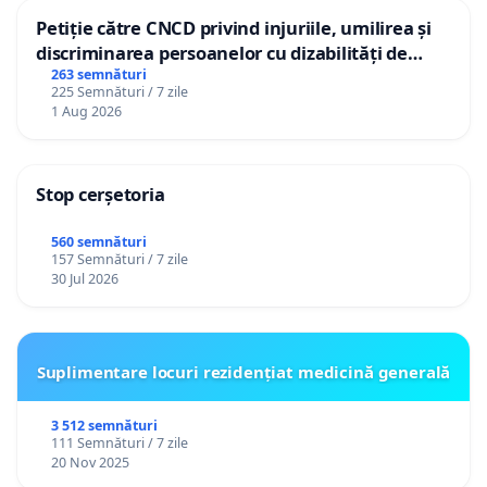
Petiție către CNCD privind injuriile, umilirea și
discriminarea persoanelor cu dizabilități de
către utilizatorul TikTok „Gorici”
263 semnături
225 Semnături / 7 zile
1 Aug 2026
Stop cerșetoria
560 semnături
157 Semnături / 7 zile
30 Jul 2026
Suplimentare locuri rezidențiat medicină generală
3 512 semnături
111 Semnături / 7 zile
20 Nov 2025