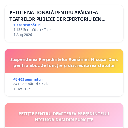
PETIȚIE NAȚIONALĂ PENTRU APĂRAREA
TEATRELOR PUBLICE DE REPERTORIU DIN
ROMÂNIA
1 778 semnături
1 132 Semnături / 7 zile
1 Aug 2026
Suspendarea Președintelui României, Nicușor Dan,
pentru abuz de funcție și discreditarea statului
48 403 semnături
841 Semnături / 7 zile
1 Oct 2025
PETIȚIE PENTRU DEMITEREA PREȘEDINTELUI
NICUȘOR DAN DIN FUNCȚIE