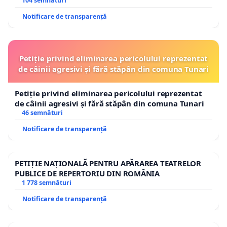
traseului în afara localităților!
104 semnături
Notificare de transparență
Petiție privind eliminarea pericolului reprezentat
de câinii agresivi și fără stăpân din comuna Tunari
Petiție privind eliminarea pericolului reprezentat
de câinii agresivi și fără stăpân din comuna Tunari
46 semnături
Notificare de transparență
PETIȚIE NAȚIONALĂ PENTRU APĂRAREA TEATRELOR
PUBLICE DE REPERTORIU DIN ROMÂNIA
1 778 semnături
Notificare de transparență