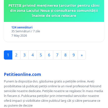
PETIȚIE privind menținerea țarcurilor pentru câini
din zona Lacului Noua și consultarea comunității
înainte de orice relocare
124 semnături
35 Semnături / 7 zile
7 May 2026
1
2
3
4
5
6
7
8
9
»
Petitieonline.com
Punem la dispoziția dvs. găzduirea gratis a petițiile online. Aveți
posibilitatea să publicați petiții online la un nivel profesional folosind
serviciile noastre dedicate. Petițiile noastre se regăsesc în mass media
în fiecare zi. Publicarea petițiilor prin intermediul serviciilor noastre
oferă impact și vizibilitate către publicul larg cât și către persoane ce
au putere de decizie