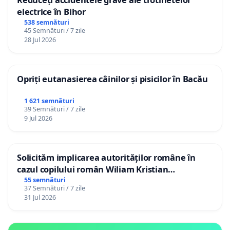
electrice în Bihor
538 semnături
45 Semnături / 7 zile
28 Jul 2026
Opriți eutanasierea câinilor și pisicilor în Bacău
1 621 semnături
39 Semnături / 7 zile
9 Jul 2026
Solicităm implicarea autorităților române în
cazul copilului român Wiliam Kristian
Gheorghe, aflat în plasament în Danemarca de
55 semnături
37 Semnături / 7 zile
12 ani
31 Jul 2026