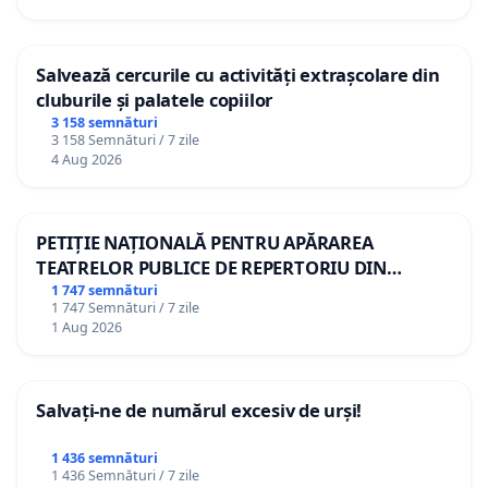
Salvează cercurile cu activități extrașcolare din
cluburile și palatele copiilor
3 158 semnături
3 158 Semnături / 7 zile
4 Aug 2026
PETIȚIE NAȚIONALĂ PENTRU APĂRAREA
TEATRELOR PUBLICE DE REPERTORIU DIN
ROMÂNIA
1 747 semnături
1 747 Semnături / 7 zile
1 Aug 2026
Salvați-ne de numărul excesiv de urși!
1 436 semnături
1 436 Semnături / 7 zile