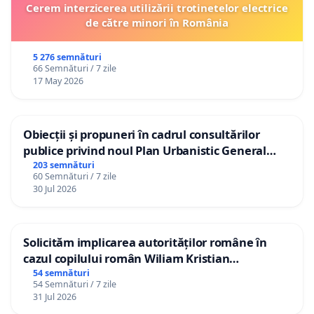
Cerem interzicerea utilizării trotinetelor electrice
de către minori în România
5 276 semnături
66 Semnături / 7 zile
17 May 2026
Obiecții și propuneri în cadrul consultărilor
publice privind noul Plan Urbanistic General
(PUG) Ialoveni
203 semnături
60 Semnături / 7 zile
30 Jul 2026
Solicităm implicarea autorităților române în
cazul copilului român Wiliam Kristian
Gheorghe, aflat în plasament în Danemarca de
54 semnături
54 Semnături / 7 zile
12 ani
31 Jul 2026