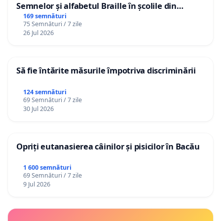
Semnelor și alfabetul Braille în școlile din
Republica Moldova!
169 semnături
75 Semnături / 7 zile
26 Jul 2026
Să fie întărite măsurile împotriva discriminării
124 semnături
69 Semnături / 7 zile
30 Jul 2026
Opriți eutanasierea câinilor și pisicilor în Bacău
1 600 semnături
69 Semnături / 7 zile
9 Jul 2026