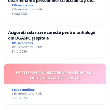
discriminarea persoanelor cu dizabilități de
către utilizatorul TikTok „Gorici”
256 semnături
256 Semnături / 7 zile
1 Aug 2026
Asigurați salarizare corectă pentru psihologii
din DGASPC și spitale
181 semnături
181 Semnături / 7 zile
31 Jul 2026
PETIȚIE PENTRU DEMITEREA PREȘEDINTELUI
NICUȘOR DAN DIN FUNCȚIE
1 800 semnături
145 Semnături / 7 zile
31 Jul 2025