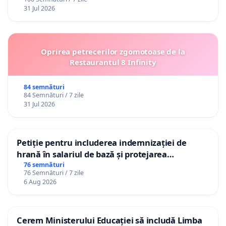
31 Jul 2026
Oprirea petrecerilor zgomotoase de la
Restaurantul 8 Infinity
84 semnături
84 Semnături / 7 zile
31 Jul 2026
Petiție pentru includerea indemnizației de
hrană în salariul de bază și protejarea
gradațiilor de vechime pentru asistenții
76 semnături
76 Semnături / 7 zile
personali
6 Aug 2026
Cerem Ministerului Educației să includă Limba