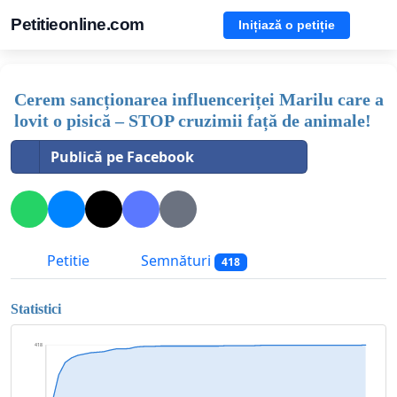
Petitieonline.com
Inițiază o petiție
Cerem sancționarea influenceriței Marilu care a
lovit o pisică – STOP cruzimii față de animale!
Publică pe Facebook
Petitie
Semnături
418
Statistici
418