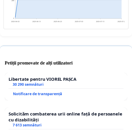
209
0
2025-06-03
2025-06-13
2025-06-23
2025-07-03
2025-07-13
2025-07-23
Petiții promovate de alți utilizatori
Libertate pentru VIOREL PAȘCA
30 290 semnături
Notificare de transparență
Solicităm combaterea urii online față de persoanele
cu dizabilități
7 613 semnături