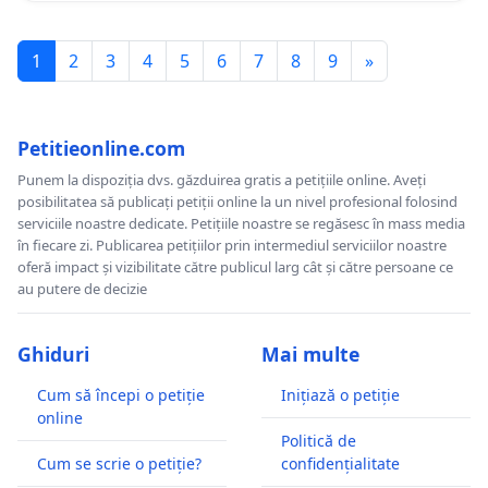
1
2
3
4
5
6
7
8
9
»
Petitieonline.com
Punem la dispoziția dvs. găzduirea gratis a petițiile online. Aveți
posibilitatea să publicați petiții online la un nivel profesional folosind
serviciile noastre dedicate. Petițiile noastre se regăsesc în mass media
în fiecare zi. Publicarea petițiilor prin intermediul serviciilor noastre
oferă impact și vizibilitate către publicul larg cât și către persoane ce
au putere de decizie
Ghiduri
Mai multe
Cum să începi o petiție
Inițiază o petiție
online
Politică de
Cum se scrie o petiție?
confidențialitate