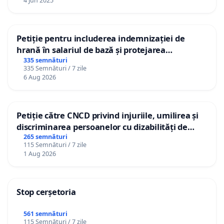
4 Jun 2025
Petiție pentru includerea indemnizației de
hrană în salariul de bază și protejarea
gradațiilor de vechime pentru asistenții
335 semnături
335 Semnături / 7 zile
personali
6 Aug 2026
Petiție către CNCD privind injuriile, umilirea și
discriminarea persoanelor cu dizabilități de
către utilizatorul TikTok „Gorici”
265 semnături
115 Semnături / 7 zile
1 Aug 2026
Stop cerșetoria
561 semnături
115 Semnături / 7 zile