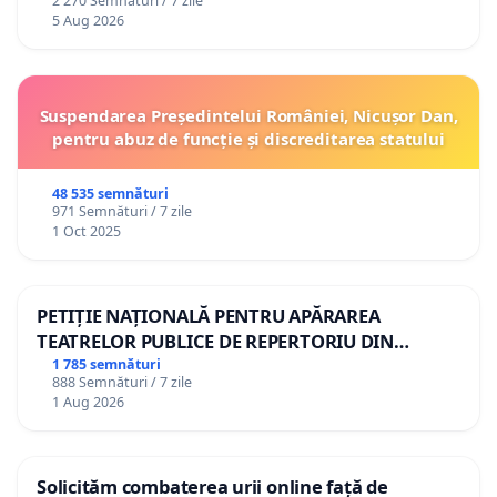
2 270 Semnături / 7 zile
5 Aug 2026
Suspendarea Președintelui României, Nicușor Dan,
pentru abuz de funcție și discreditarea statului
48 535 semnături
971 Semnături / 7 zile
1 Oct 2025
PETIȚIE NAȚIONALĂ PENTRU APĂRAREA
TEATRELOR PUBLICE DE REPERTORIU DIN
ROMÂNIA
1 785 semnături
888 Semnături / 7 zile
1 Aug 2026
Solicităm combaterea urii online față de