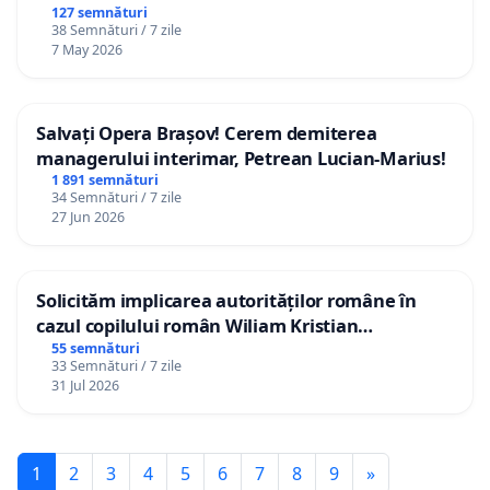
127 semnături
38 Semnături / 7 zile
7 May 2026
Salvați Opera Brașov! Cerem demiterea
managerului interimar, Petrean Lucian-Marius!
1 891 semnături
34 Semnături / 7 zile
27 Jun 2026
Solicităm implicarea autorităților române în
cazul copilului român Wiliam Kristian
Gheorghe, aflat în plasament în Danemarca de
55 semnături
33 Semnături / 7 zile
12 ani
31 Jul 2026
1
2
3
4
5
6
7
8
9
»