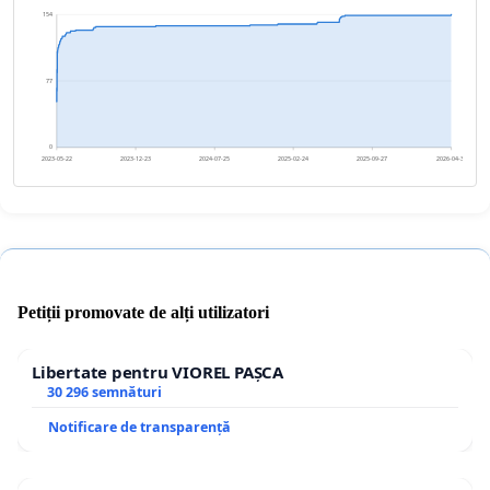
154
77
0
2023-05-22
2023-12-23
2024-07-25
2025-02-24
2025-09-27
2026-04-30
Petiții promovate de alți utilizatori
Libertate pentru VIOREL PAȘCA
30 296 semnături
Notificare de transparență