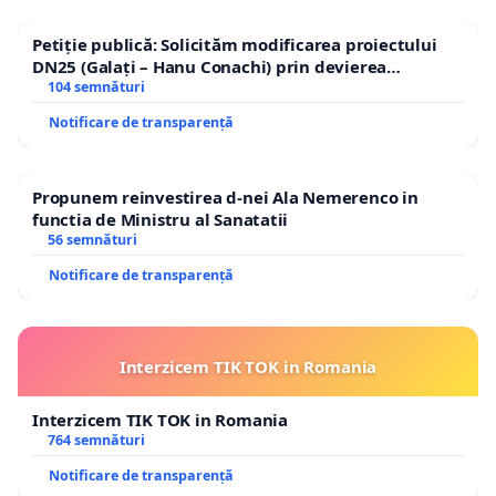
Petiție publică: Solicităm modificarea proiectului
DN25 (Galați – Hanu Conachi) prin devierea
traseului în afara localităților!
104 semnături
Notificare de transparență
Propunem reinvestirea d-nei Ala Nemerenco in
functia de Ministru al Sanatatii
56 semnături
Notificare de transparență
Interzicem TIK TOK in Romania
Interzicem TIK TOK in Romania
764 semnături
Notificare de transparență