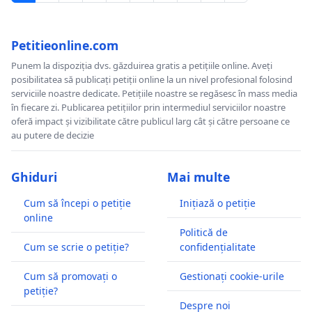
Petitieonline.com
Punem la dispoziția dvs. găzduirea gratis a petițiile online. Aveți
posibilitatea să publicați petiții online la un nivel profesional folosind
serviciile noastre dedicate. Petițiile noastre se regăsesc în mass media
în fiecare zi. Publicarea petițiilor prin intermediul serviciilor noastre
oferă impact și vizibilitate către publicul larg cât și către persoane ce
au putere de decizie
Ghiduri
Mai multe
Cum să începi o petiție
Inițiază o petiție
online
Politică de
Cum se scrie o petiție?
confidențialitate
Cum să promovați o
Gestionați cookie-urile
petiție?
Despre noi