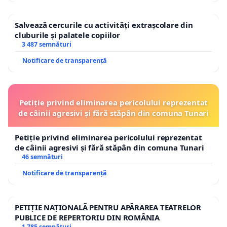
Salvează cercurile cu activități extrașcolare din
cluburile și palatele copiilor
3 487 semnături
Notificare de transparență
Petiție privind eliminarea pericolului reprezentat
de câinii agresivi și fără stăpân din comuna Tunari
Petiție privind eliminarea pericolului reprezentat
de câinii agresivi și fără stăpân din comuna Tunari
46 semnături
Notificare de transparență
PETIȚIE NAȚIONALĂ PENTRU APĂRAREA TEATRELOR
PUBLICE DE REPERTORIU DIN ROMÂNIA
1 785 semnături