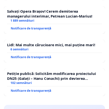
Salvați Opera Brașov! Cerem demiterea
managerului interimar, Petrean Lucian-Marius!
1 889 semnături
Notificare de transparență
Lidl: Mai multe cărucioare mici, mai puține mari!
6 semnături
Notificare de transparență
Petiție publică: Solicităm modificarea proiectului
DN25 (Galați – Hanu Conachi) prin devierea
traseului în afara localităților!
102 semnături
Notificare de transparență