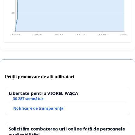
228
0
2022-10-28
2023-07-09
2024-03-19
2024-11-29
2025-08-10
2026-04-21
Petiții promovate de alți utilizatori
Libertate pentru VIOREL PAȘCA
30 287 semnături
Notificare de transparență
Solicităm combaterea urii online față de persoanele
cu dizabilități