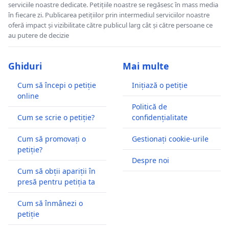
serviciile noastre dedicate. Petițiile noastre se regăsesc în mass media
în fiecare zi. Publicarea petițiilor prin intermediul serviciilor noastre
oferă impact și vizibilitate către publicul larg cât și către persoane ce
au putere de decizie
Ghiduri
Mai multe
Cum să începi o petiție
Inițiază o petiție
online
Politică de
Cum se scrie o petiție?
confidențialitate
Cum să promovați o
Gestionați cookie-urile
petiție?
Despre noi
Cum să obții apariții în
presă pentru petiția ta
Cum să înmânezi o
petiție