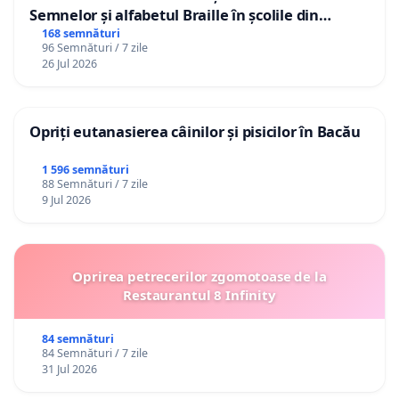
Semnelor și alfabetul Braille în școlile din
Republica Moldova!
168 semnături
96 Semnături / 7 zile
26 Jul 2026
Opriți eutanasierea câinilor și pisicilor în Bacău
1 596 semnături
88 Semnături / 7 zile
9 Jul 2026
Oprirea petrecerilor zgomotoase de la
Restaurantul 8 Infinity
84 semnături
84 Semnături / 7 zile
31 Jul 2026