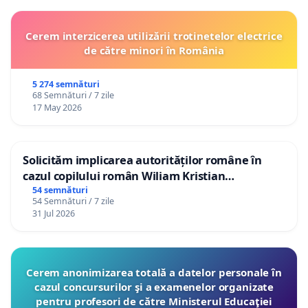
Cerem interzicerea utilizării trotinetelor electrice
de către minori în România
5 274 semnături
68 Semnături / 7 zile
17 May 2026
Solicităm implicarea autorităților române în
cazul copilului român Wiliam Kristian
Gheorghe, aflat în plasament în Danemarca de
54 semnături
54 Semnături / 7 zile
12 ani
31 Jul 2026
Cerem anonimizarea totală a datelor personale în
cazul concursurilor şi a examenelor organizate
pentru profesori de către Ministerul Educaţiei