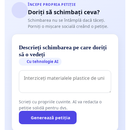
ÎNCEPE PROPRIA PETIȚIE
Doriți să schimbați ceva?
Schimbarea nu se întâmplă dacă tăceți.
Porniți o mișcare socială creând o petiție.
Descrieți schimbarea pe care doriți
să o vedeți
Cu tehnologie AI
Scrieți cu propriile cuvinte. AI va redacta o
petiție solidă pentru dvs.
Generează petiția