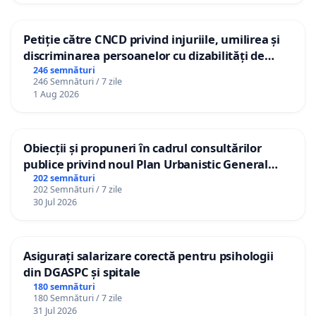
Petiție către CNCD privind injuriile, umilirea și
discriminarea persoanelor cu dizabilități de
către utilizatorul TikTok „Gorici”
246 semnături
246 Semnături / 7 zile
1 Aug 2026
Obiecții și propuneri în cadrul consultărilor
publice privind noul Plan Urbanistic General
(PUG) Ialoveni
202 semnături
202 Semnături / 7 zile
30 Jul 2026
Asigurați salarizare corectă pentru psihologii
din DGASPC și spitale
180 semnături
180 Semnături / 7 zile
31 Jul 2026