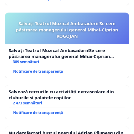
Salvați Teatrul Muzical Ambasadorii!Se cere
păstrarea managerului general Mihai-Ciprian
ROGOJAN
Salvați Teatrul Muzical Ambasadorii!Se cere
păstrarea managerului general Mihai-Ciprian
ROGOJAN
389 semnături
Notificare de transparență
Salvează cercurile cu activități extrașcolare din
cluburile și palatele copiilor
2 473 semnături
Notificare de transparență
Nu dezafectați bustul poetului Adrian Păunescu din