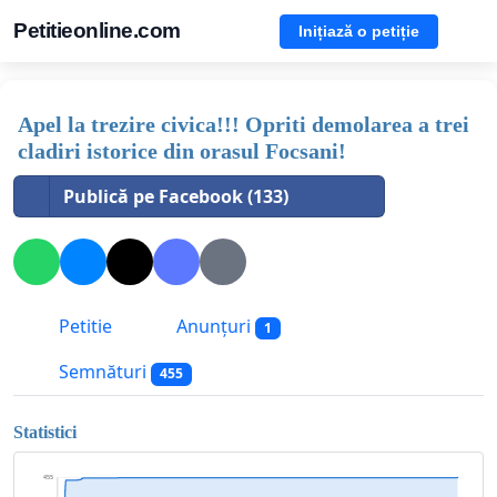
Petitieonline.com
Inițiază o petiție
Apel la trezire civica!!! Opriti demolarea a trei
cladiri istorice din orasul Focsani!
Publică pe Facebook (133)
Petitie
Anunțuri
1
Semnături
455
Statistici
455