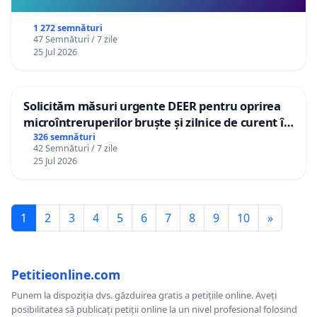
1 272 semnături
47 Semnături / 7 zile
25 Jul 2026
Solicităm măsuri urgente DEER pentru oprirea
microîntreruperilor bruște și zilnice de curent în
Sâncraiu de Mureș și Nazna
326 semnături
42 Semnături / 7 zile
25 Jul 2026
1
2
3
4
5
6
7
8
9
10
»
Petitieonline.com
Punem la dispoziția dvs. găzduirea gratis a petițiile online. Aveți
posibilitatea să publicați petiții online la un nivel profesional folosind