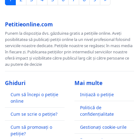
Petitieonline.com
Punem la dispoziția dvs. găzduirea gratis a petițiile online. Aveți
posibilitatea să publicați petiții online la un nivel profesional folosind
serviciile noastre dedicate. Petițiile noastre se regăsesc în mass media
în fiecare zi. Publicarea petițiilor prin intermediul serviciilor noastre
oferă impact și vizibilitate către publicul larg cât și către persoane ce
au putere de decizie
Ghiduri
Mai multe
Cum să începi o petiție
Inițiază o petiție
online
Politică de
Cum se scrie o petiție?
confidențialitate
Cum să promovați o
Gestionați cookie-urile
petiție?