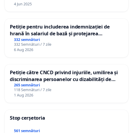
4 Jun 2025
Petiție pentru includerea indemnizației de
hrană în salariul de bază și protejarea
gradațiilor de vechime pentru asistenții
332 semnături
332 Semnături / 7 zile
personali
6 Aug 2026
Petiție către CNCD privind injuriile, umilirea și
discriminarea persoanelor cu dizabilități de
către utilizatorul TikTok „Gorici”
265 semnături
118 Semnături / 7 zile
1 Aug 2026
Stop cerșetoria
561 semnături