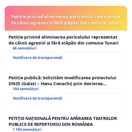
Petiție privind eliminarea pericolului reprezentat
de câinii agresivi și fără stăpân din comuna Tunari
Petiție privind eliminarea pericolului reprezentat
de câinii agresivi și fără stăpân din comuna Tunari
46 semnături
Notificare de transparență
Petiție publică: Solicităm modificarea proiectului
DN25 (Galați – Hanu Conachi) prin devierea
traseului în afara localităților!
104 semnături
Notificare de transparență
PETIȚIE NAȚIONALĂ PENTRU APĂRAREA TEATRELOR
PUBLICE DE REPERTORIU DIN ROMÂNIA
1 784 semnături