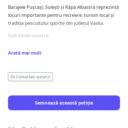
Barajele Pușcași, Solești și Râpa Albastră reprezintă
locuri importante pentru recreere, turism local și
tradiția pescuitului sportiv din județul Vaslui.
Solicitările noastre:
• Revizuirea și suspendarea temporară a noilor
Arată mai mult
reglementări până la organizarea unor consultări
publice.
• Organizarea unei întâlniri oficiale între
Contactați autorul
reprezentanții pescarilor și autoritățile competente.
• Transparentizarea procesului de luare a deciziilor
Semnează această petiție
privind administrarea apelor și a fondului piscicol.
Dorim un dialog deschis și soluții care să protejeze
atât mediul, cât și drepturile comunității de pescari.