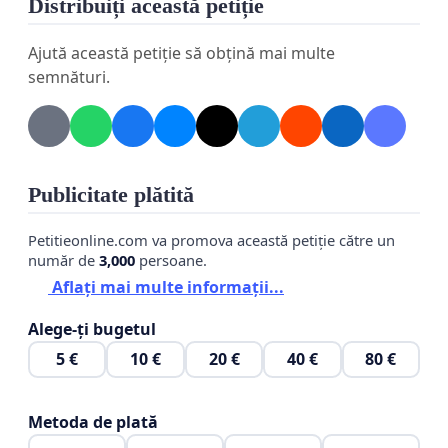
Distribuiți această petiție
Data: 29.05.2026
Ajută această petiție să obțină mai multe
semnături.
Localitatea: Vaslui
Publicitate plătită
Petitieonline.com va promova această petiție către un
număr de
3,000
persoane.
Aflați mai multe informații...
Alege-ți bugetul
5 €
10 €
20 €
40 €
80 €
Metoda de plată