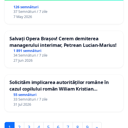
126 semnături
37 Semnături / 7 zile
7 May 2026
Salvați Opera Brașov! Cerem demiterea
managerului interimar, Petrean Lucian-Marius!
1 891 semnături
34 Semnături / 7 zile
27 Jun 2026
Solicităm implicarea autorităților române în
cazul copilului român Wiliam Kristian
Gheorghe, aflat în plasament în Danemarca de
55 semnături
33 Semnături / 7 zile
12 ani
31 Jul 2026
1
2
3
4
5
6
7
8
9
»