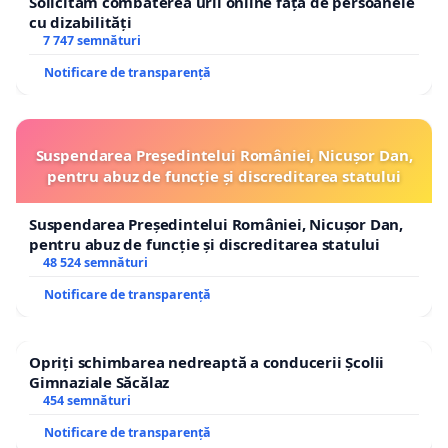
Solicităm combaterea urii online față de persoanele
cu dizabilități
7 747 semnături
Notificare de transparență
Suspendarea Președintelui României, Nicușor Dan,
pentru abuz de funcție și discreditarea statului
Suspendarea Președintelui României, Nicușor Dan,
pentru abuz de funcție și discreditarea statului
48 524 semnături
Notificare de transparență
Opriți schimbarea nedreaptă a conducerii Școlii
Gimnaziale Săcălaz
454 semnături
Notificare de transparență