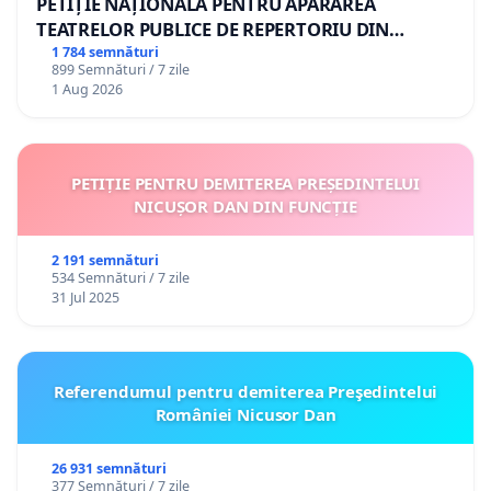
PETIȚIE NAȚIONALĂ PENTRU APĂRAREA
TEATRELOR PUBLICE DE REPERTORIU DIN
ROMÂNIA
1 784 semnături
899 Semnături / 7 zile
1 Aug 2026
PETIȚIE PENTRU DEMITEREA PREȘEDINTELUI
NICUȘOR DAN DIN FUNCȚIE
2 191 semnături
534 Semnături / 7 zile
31 Jul 2025
Referendumul pentru demiterea Preşedintelui
României Nicusor Dan
26 931 semnături
377 Semnături / 7 zile