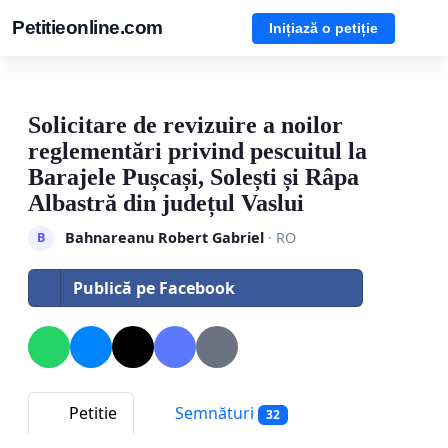
Petitieonline.com
Inițiază o petiție
Solicitare de revizuire a noilor
reglementări privind pescuitul la
Barajele Pușcași, Solești și Râpa
Albastră din județul Vaslui
Bahnareanu Robert Gabriel
· RO
B
Publică pe Facebook
Petitie
Semnături
32