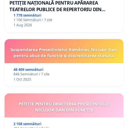
PETIȚIE NAȚIONALĂ PENTRU APĂRAREA
TEATRELOR PUBLICE DE REPERTORIU DIN
ROMÂNIA
1 778 semnături
1 106 Semnături / 7 zile
1 Aug 2026
Suspendarea Președintelui României, Nicușor Dan,
pentru abuz de funcție și discreditarea statului
48 409 semnături
846 Semnături / 7 zile
1 Oct 2025
PETIȚIE PENTRU DEMITEREA PREȘEDINTELUI
NICUȘOR DAN DIN FUNCȚIE
2 108 semnături