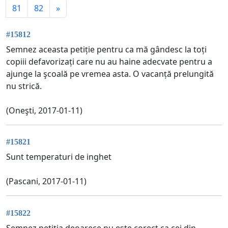
81
82
»
#15812
Semnez aceasta petiție pentru ca mă gândesc la toți
copiii defavorizați care nu au haine adecvate pentru a
ajunge la şcoală pe vremea asta. O vacanță prelungită
nu strică.
(Oneşti, 2017-01-11)
#15821
Sunt temperaturi de inghet
(Pascani, 2017-01-11)
#15822
Semnez petiția deoarece nu este corect ca cei din