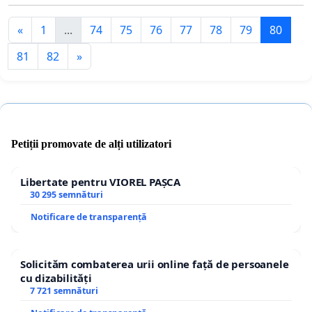
«
1
...
74
75
76
77
78
79
80
81
82
»
Petiții promovate de alți utilizatori
Libertate pentru VIOREL PAȘCA
30 295 semnături
Notificare de transparență
Solicităm combaterea urii online față de persoanele
cu dizabilități
7 721 semnături