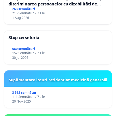
discriminarea persoanelor cu dizabilități de
către utilizatorul TikTok „Gorici”
263 semnături
215 Semnături / 7 zile
1 Aug 2026
Stop cerșetoria
560 semnături
152 Semnături / 7 zile
30 Jul 2026
Suplimentare locuri rezidențiat medicină generală
3 512 semnături
111 Semnături / 7 zile
20 Nov 2025