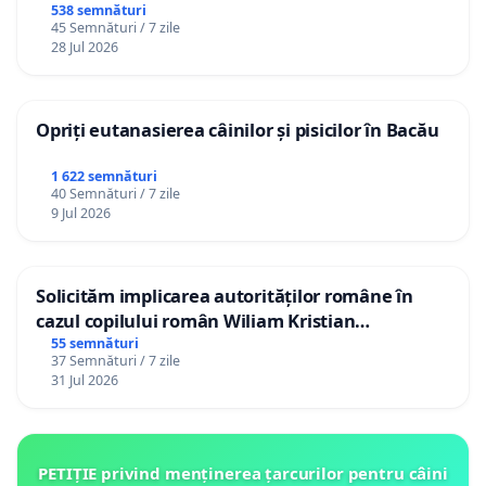
538 semnături
45 Semnături / 7 zile
28 Jul 2026
Opriți eutanasierea câinilor și pisicilor în Bacău
1 622 semnături
40 Semnături / 7 zile
9 Jul 2026
Solicităm implicarea autorităților române în
cazul copilului român Wiliam Kristian
Gheorghe, aflat în plasament în Danemarca de
55 semnături
37 Semnături / 7 zile
12 ani
31 Jul 2026
PETIȚIE privind menținerea țarcurilor pentru câini