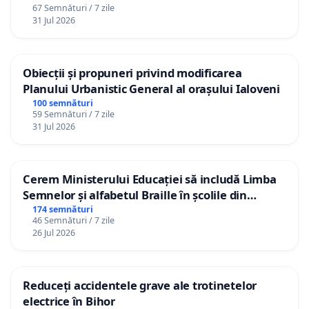
67 Semnături / 7 zile
31 Jul 2026
Obiecții și propuneri privind modificarea
Planului Urbanistic General al orașului Ialoveni
100 semnături
59 Semnături / 7 zile
31 Jul 2026
Cerem Ministerului Educației să includă Limba
Semnelor și alfabetul Braille în școlile din
Republica Moldova!
174 semnături
46 Semnături / 7 zile
26 Jul 2026
Reduceți accidentele grave ale trotinetelor
electrice în Bihor