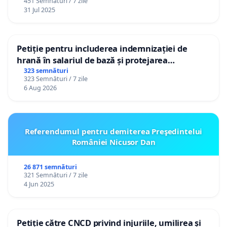
451 Semnături / 7 zile
31 Jul 2025
Petiție pentru includerea indemnizației de
hrană în salariul de bază și protejarea
gradațiilor de vechime pentru asistenții
323 semnături
323 Semnături / 7 zile
personali
6 Aug 2026
Referendumul pentru demiterea Preşedintelui
României Nicusor Dan
26 871 semnături
321 Semnături / 7 zile
4 Jun 2025
Petiție către CNCD privind injuriile, umilirea și