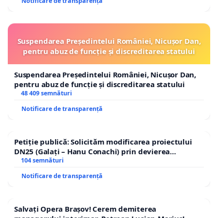
Notificare de transparență
Suspendarea Președintelui României, Nicușor Dan,
pentru abuz de funcție și discreditarea statului
Suspendarea Președintelui României, Nicușor Dan,
pentru abuz de funcție și discreditarea statului
48 409 semnături
Notificare de transparență
Petiție publică: Solicităm modificarea proiectului
DN25 (Galați – Hanu Conachi) prin devierea
traseului în afara localităților!
104 semnături
Notificare de transparență
Salvați Opera Brașov! Cerem demiterea