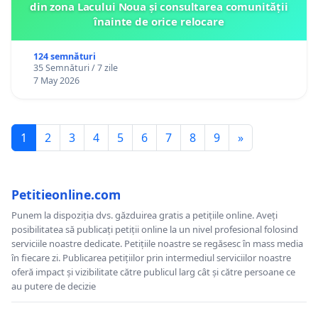
din zona Lacului Noua și consultarea comunității
înainte de orice relocare
124 semnături
35 Semnături / 7 zile
7 May 2026
1
2
3
4
5
6
7
8
9
»
Petitieonline.com
Punem la dispoziția dvs. găzduirea gratis a petițiile online. Aveți
posibilitatea să publicați petiții online la un nivel profesional folosind
serviciile noastre dedicate. Petițiile noastre se regăsesc în mass media
în fiecare zi. Publicarea petițiilor prin intermediul serviciilor noastre
oferă impact și vizibilitate către publicul larg cât și către persoane ce
au putere de decizie