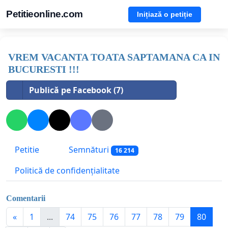
Petitieonline.com
Inițiază o petiție
VREM VACANTA TOATA SAPTAMANA CA IN
BUCURESTI !!!
Publică pe Facebook (7)
Petitie
Semnături
16 214
Politică de confidențialitate
Comentarii
«
1
...
74
75
76
77
78
79
80