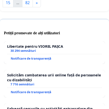
15
...
82
»
Petiții promovate de alți utilizatori
Libertate pentru VIOREL PAȘCA
30 294 semnături
Notificare de transparență
Solicităm combaterea urii online față de persoanele
cu dizabilități
7 716 semnături
Notificare de transparență
Salvează cercurile cu activități extrașcolare din