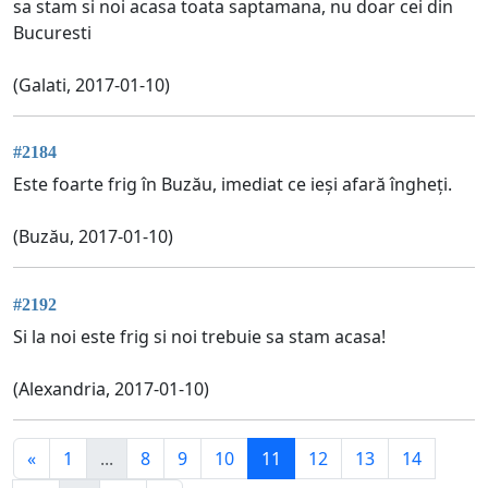
sa stam si noi acasa toata saptamana, nu doar cei din
Bucuresti
(Galati, 2017-01-10)
#2184
Este foarte frig în Buzău, imediat ce ieși afară îngheți.
(Buzău, 2017-01-10)
#2192
Si la noi este frig si noi trebuie sa stam acasa!
(Alexandria, 2017-01-10)
«
1
...
8
9
10
11
12
13
14