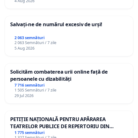
4 Aug 2026
Salvați-ne de numărul excesiv de urși!
2 063 semnături
2 063 Semnături / 7 zile
5 Aug 2026
Solicităm combaterea urii online față de
persoanele cu dizabilități
7 716 semnături
1 505 Semnături / 7 zile
29 Jul 2026
PETIȚIE NAȚIONALĂ PENTRU APĂRAREA
TEATRELOR PUBLICE DE REPERTORIU DIN
ROMÂNIA
1 775 semnături
1 327 Semnături / 7 zile