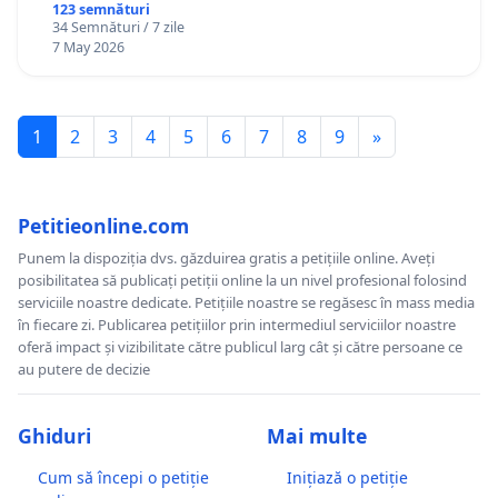
123 semnături
34 Semnături / 7 zile
7 May 2026
1
2
3
4
5
6
7
8
9
»
Petitieonline.com
Punem la dispoziția dvs. găzduirea gratis a petițiile online. Aveți
posibilitatea să publicați petiții online la un nivel profesional folosind
serviciile noastre dedicate. Petițiile noastre se regăsesc în mass media
în fiecare zi. Publicarea petițiilor prin intermediul serviciilor noastre
oferă impact și vizibilitate către publicul larg cât și către persoane ce
au putere de decizie
Ghiduri
Mai multe
Cum să începi o petiție
Inițiază o petiție