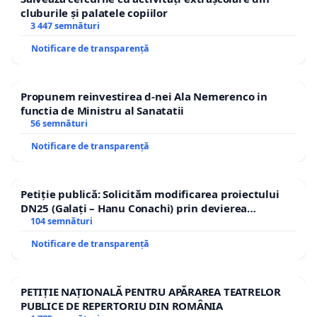
cluburile și palatele copiilor
3 447 semnături
Notificare de transparență
Propunem reinvestirea d-nei Ala Nemerenco in
functia de Ministru al Sanatatii
56 semnături
Notificare de transparență
Petiție publică: Solicităm modificarea proiectului
DN25 (Galați – Hanu Conachi) prin devierea
traseului în afara localităților!
104 semnături
Notificare de transparență
PETIȚIE NAȚIONALĂ PENTRU APĂRAREA TEATRELOR
PUBLICE DE REPERTORIU DIN ROMÂNIA