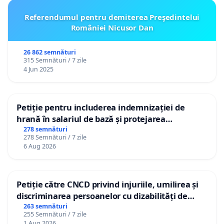
Referendumul pentru demiterea Preşedintelui
României Nicusor Dan
26 862 semnături
315 Semnături / 7 zile
4 Jun 2025
Petiție pentru includerea indemnizației de
hrană în salariul de bază și protejarea
gradațiilor de vechime pentru asistenții
278 semnături
278 Semnături / 7 zile
personali
6 Aug 2026
Petiție către CNCD privind injuriile, umilirea și
discriminarea persoanelor cu dizabilități de
către utilizatorul TikTok „Gorici”
263 semnături
255 Semnături / 7 zile
1 Aug 2026