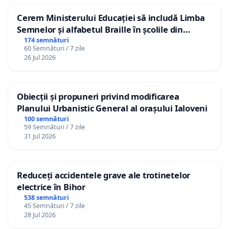
Cerem Ministerului Educației să includă Limba
Semnelor și alfabetul Braille în școlile din
Republica Moldova!
174 semnături
60 Semnături / 7 zile
26 Jul 2026
Obiecții și propuneri privind modificarea
Planului Urbanistic General al orașului Ialoveni
100 semnături
59 Semnături / 7 zile
31 Jul 2026
Reduceți accidentele grave ale trotinetelor
electrice în Bihor
538 semnături
45 Semnături / 7 zile
28 Jul 2026