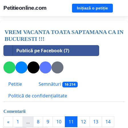
Petitieonline.com
Inițiază o petiție
VREM VACANTA TOATA SAPTAMANA CA IN
BUCURESTI !!!
Publică pe Facebook (7)
Petitie
Semnături
16 214
Politică de confidențialitate
Comentarii
«
1
...
8
9
10
11
12
13
14