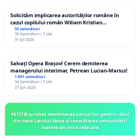
Solicităm implicarea autorităților române în
cazul copilului român Wiliam Kristian
Gheorghe, aflat în plasament în Danemarca de
55 semnături
39 Semnături / 7 zile
12 ani
31 Jul 2026
Salvați Opera Brașov! Cerem demiterea
managerului interimar, Petrean Lucian-Marius!
1 891 semnături
34 Semnături / 7 zile
27 Jun 2026
PETIȚIE privind menținerea țarcurilor pentru câini
din zona Lacului Noua și consultarea comunității
înainte de orice relocare