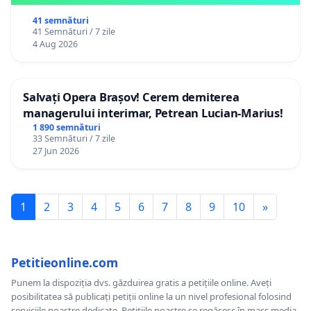
41 semnături
41 Semnături / 7 zile
4 Aug 2026
Salvați Opera Brașov! Cerem demiterea
managerului interimar, Petrean Lucian-Marius!
1 890 semnături
33 Semnături / 7 zile
27 Jun 2026
1
2
3
4
5
6
7
8
9
10
»
Petitieonline.com
Punem la dispoziția dvs. găzduirea gratis a petițiile online. Aveți
posibilitatea să publicați petiții online la un nivel profesional folosind
serviciile noastre dedicate. Petițiile noastre se regăsesc în mass media