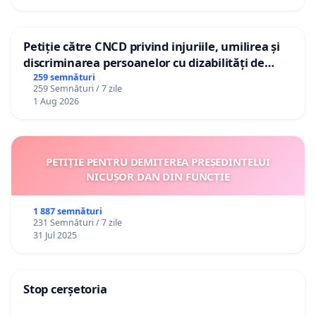
Petiție către CNCD privind injuriile, umilirea și
discriminarea persoanelor cu dizabilități de
către utilizatorul TikTok „Gorici”
259 semnături
259 Semnături / 7 zile
1 Aug 2026
PETIȚIE PENTRU DEMITEREA PREȘEDINTELUI
NICUȘOR DAN DIN FUNCȚIE
1 887 semnături
231 Semnături / 7 zile
31 Jul 2025
Stop cerșetoria