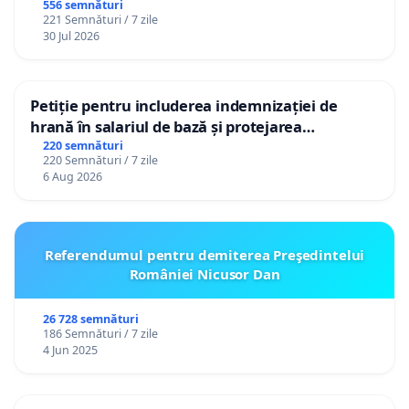
556 semnături
221 Semnături / 7 zile
30 Jul 2026
Petiție pentru includerea indemnizației de
hrană în salariul de bază și protejarea
gradațiilor de vechime pentru asistenții
220 semnături
220 Semnături / 7 zile
personali
6 Aug 2026
Referendumul pentru demiterea Preşedintelui
României Nicusor Dan
26 728 semnături
186 Semnături / 7 zile
4 Jun 2025