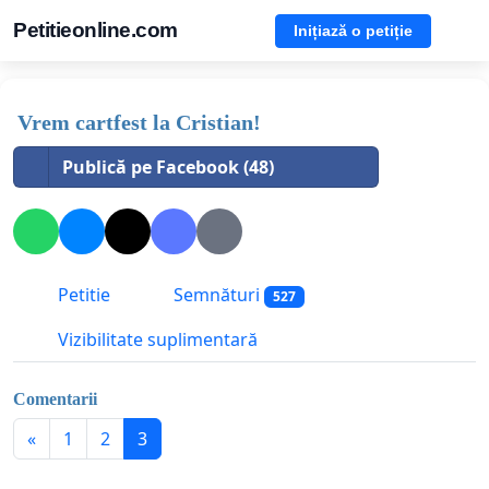
Petitieonline.com
Inițiază o petiție
Vrem cartfest la Cristian!
Publică pe Facebook (48)
Petitie
Semnături
527
Vizibilitate suplimentară
Comentarii
«
1
2
3