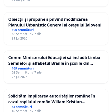
17 May 2026
Obiecții și propuneri privind modificarea
Planului Urbanistic General al orașului Ialoveni
100 semnături
63 Semnături / 7 zile
31 Jul 2026
Cerem Ministerului Educației să includă Limba
Semnelor și alfabetul Braille în școlile din
Republica Moldova!
169 semnături
62 Semnături / 7 zile
26 Jul 2026
Solicităm implicarea autorităților române în
cazul copilului român Wiliam Kristian
Gheorghe, aflat în plasament în Danemarca de
54 semnături
49 Semnături / 7 zile