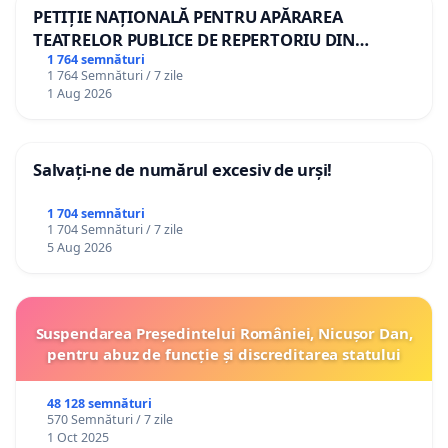
PETIȚIE NAȚIONALĂ PENTRU APĂRAREA
TEATRELOR PUBLICE DE REPERTORIU DIN
ROMÂNIA
1 764 semnături
1 764 Semnături / 7 zile
1 Aug 2026
Salvați-ne de numărul excesiv de urși!
1 704 semnături
1 704 Semnături / 7 zile
5 Aug 2026
Suspendarea Președintelui României, Nicușor Dan,
pentru abuz de funcție și discreditarea statului
48 128 semnături
570 Semnături / 7 zile
1 Oct 2025