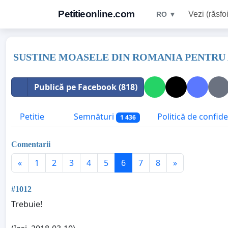
Petitieonline.com
Vezi (răsfoi
RO ▼
SUSTINE MOASELE DIN ROMANIA PENTRU 
Publică pe Facebook (818)
Petitie
Semnături
Politică de confide
1 436
Comentarii
«
1
2
3
4
5
6
7
8
»
#1012
Trebuie!