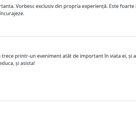
nta. Vorbesc exclusiv din propria experiență. Este foarte im
 încurajeze.
e printr-un eveniment atât de important în viata ei, și atât 
duca, și asista!