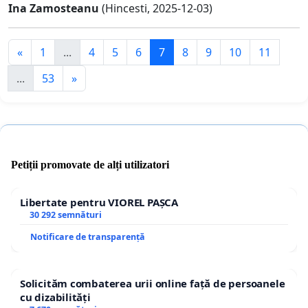
Ina Zamosteanu
(Hincesti, 2025-12-03)
«
1
...
4
5
6
7
8
9
10
11
...
53
»
Petiții promovate de alți utilizatori
Libertate pentru VIOREL PAȘCA
30 292 semnături
Notificare de transparență
Solicităm combaterea urii online față de persoanele
cu dizabilități