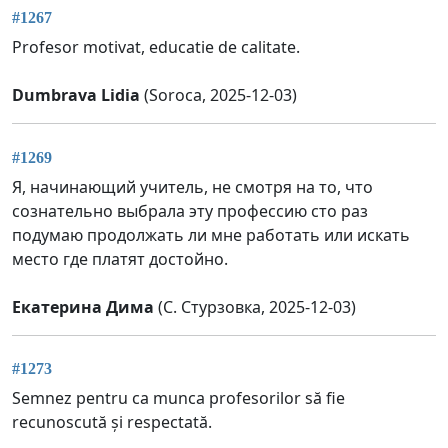
#1267
Profesor motivat, educatie de calitate.
Dumbrava Lidia
(Soroca, 2025-12-03)
#1269
Я, начинающий учитель, не смотря на то, что
сознательно выбрала эту профессию сто раз
подумаю продолжать ли мне работать или искать
место где платят достойно.
Екатерина Дима
(С. Стурзовка, 2025-12-03)
#1273
Semnez pentru ca munca profesorilor să fie
recunoscută și respectată.