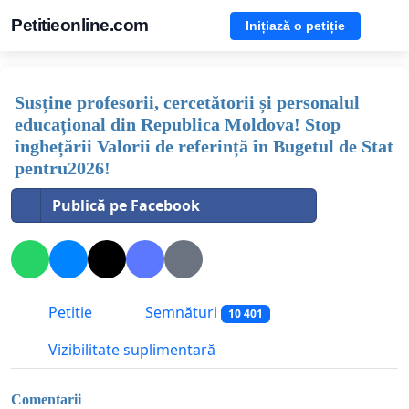
Petitieonline.com
Inițiază o petiție
Susține profesorii, cercetătorii și personalul
educațional din Republica Moldova! Stop
înghețării Valorii de referință în Bugetul de Stat
pentru2026!
Publică pe Facebook
Petitie
Semnături
10 401
Vizibilitate suplimentară
Comentarii