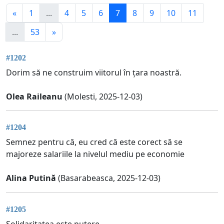
«
1
...
4
5
6
7
8
9
10
11
...
53
»
#1202
Dorim să ne construim viitorul în țara noastră.
Olea Raileanu
(Molesti, 2025-12-03)
#1204
Semnez pentru că, eu cred că este corect să se
majoreze salariile la nivelul mediu pe economie
Alina Putină
(Basarabeasca, 2025-12-03)
#1205
Solidaritatea este putere.