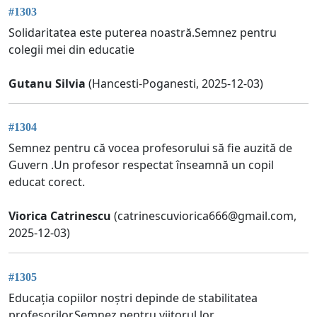
#1303
Solidaritatea este puterea noastră.Semnez pentru
colegii mei din educatie
Gutanu Silvia
(Hancesti-Poganesti, 2025-12-03)
#1304
Semnez pentru că vocea profesorului să fie auzită de
Guvern .Un profesor respectat înseamnă un copil
educat corect.
Viorica Catrinescu
(
catrinescuviorica666@gmail.com
,
2025-12-03)
#1305
Educația copiilor noștri depinde de stabilitatea
profesorilor.Semnez pentru viitorul lor.