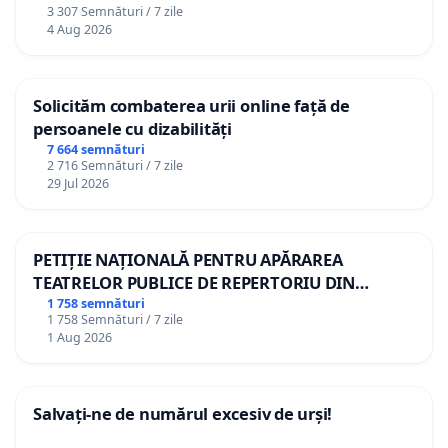
3 307 Semnături / 7 zile
4 Aug 2026
Solicităm combaterea urii online față de
persoanele cu dizabilități
7 664 semnături
2 716 Semnături / 7 zile
29 Jul 2026
PETIȚIE NAȚIONALĂ PENTRU APĂRAREA
TEATRELOR PUBLICE DE REPERTORIU DIN
ROMÂNIA
1 758 semnături
1 758 Semnături / 7 zile
1 Aug 2026
Salvați-ne de numărul excesiv de urși!