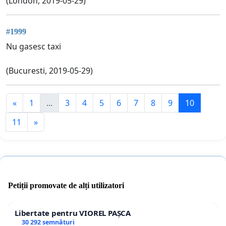
(London, 2019-05-29)
#1999
Nu gasesc taxi
(Bucuresti, 2019-05-29)
«
1
...
3
4
5
6
7
8
9
10
11
»
Petiții promovate de alți utilizatori
Libertate pentru VIOREL PAȘCA
30 292 semnături