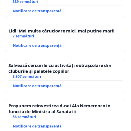
ROGOJAN
389 semnături
Notificare de transparență
Lidl: Mai multe cărucioare mici, mai puține mari!
7 semnături
Notificare de transparență
Salvează cercurile cu activități extrașcolare din
cluburile și palatele copiilor
3 307 semnături
Notificare de transparență
Propunem reinvestirea d-nei Ala Nemerenco in
functia de Ministru al Sanatatii
56 semnături
Notificare de transparență