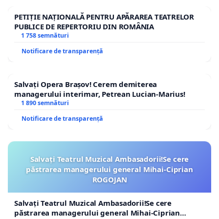
PETIȚIE NAȚIONALĂ PENTRU APĂRAREA TEATRELOR
PUBLICE DE REPERTORIU DIN ROMÂNIA
1 758 semnături
Notificare de transparență
Salvați Opera Brașov! Cerem demiterea
managerului interimar, Petrean Lucian-Marius!
1 890 semnături
Notificare de transparență
Salvați Teatrul Muzical Ambasadorii!Se cere
păstrarea managerului general Mihai-Ciprian
ROGOJAN
Salvați Teatrul Muzical Ambasadorii!Se cere
păstrarea managerului general Mihai-Ciprian