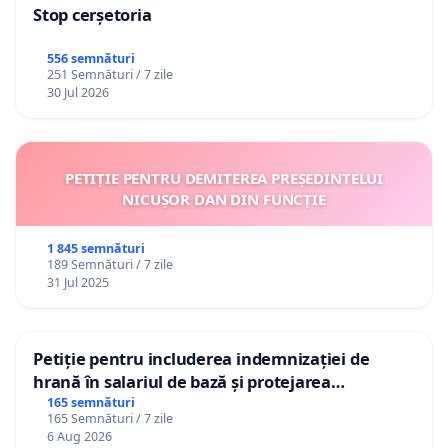
Stop cerșetoria
556 semnături
251 Semnături / 7 zile
30 Jul 2026
PETIȚIE PENTRU DEMITEREA PREȘEDINTELUI
NICUȘOR DAN DIN FUNCȚIE
1 845 semnături
189 Semnături / 7 zile
31 Jul 2025
Petiție pentru includerea indemnizației de
hrană în salariul de bază și protejarea
gradațiilor de vechime pentru asistenții
165 semnături
165 Semnături / 7 zile
personali
6 Aug 2026