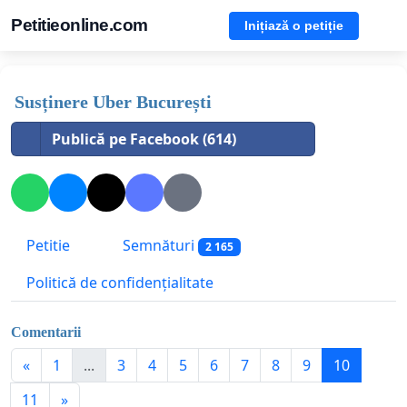
Petitieonline.com
Inițiază o petiție
Susținere Uber București
Publică pe Facebook (614)
Petitie
Semnături
2 165
Politică de confidențialitate
Comentarii
«
1
...
3
4
5
6
7
8
9
10
11
»