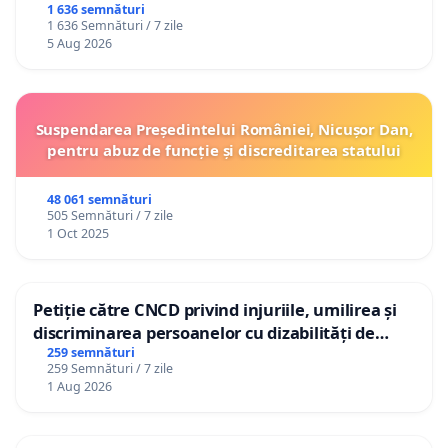
1 636 semnături
1 636 Semnături / 7 zile
5 Aug 2026
Suspendarea Președintelui României, Nicușor Dan,
pentru abuz de funcție și discreditarea statului
48 061 semnături
505 Semnături / 7 zile
1 Oct 2025
Petiție către CNCD privind injuriile, umilirea și
discriminarea persoanelor cu dizabilități de
către utilizatorul TikTok „Gorici”
259 semnături
259 Semnături / 7 zile
1 Aug 2026