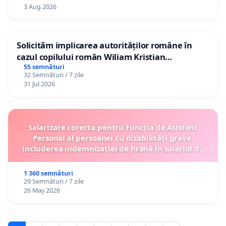
3 Aug 2026
Solicităm implicarea autorităților române în
cazul copilului român Wiliam Kristian
Gheorghe, aflat în plasament în Danemarca de
55 semnături
32 Semnături / 7 zile
12 ani
31 Jul 2026
Salarizare corecta pentru Funcția de Asistent
Personal al persoanei cu dizabilități grave,
includerea indemnizației de hrană în salariul de
bază lunar și protejarea gradațiilor de vechime
1 360 semnături
29 Semnături / 7 zile
26 May 2026