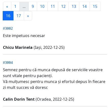
«
1
...
9
10
11
12
13
14
15
16
17
»
#3002
Este impetuos necesar
Chicu Marinela
(Iași, 2022-12-25)
#3004
Semnez pentru că munca depusă de serviciile voastre
sunt vitale pentru pacienți.
Vă mulțumesc pentru munca și efortul depus în fiecare
zi mult succes vă doresc
Calin Dorin Tent
(Oradea, 2022-12-25)