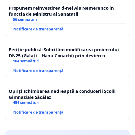
Propunem reinvestirea d-nei Ala Nemerenco in
functia de Ministru al Sanatatii
56 semnături
Notificare de transparență
Petiție publică: Solicităm modificarea proiectului
DN25 (Galați – Hanu Conachi) prin devierea
traseului în afara localităților!
104 semnături
Notificare de transparență
Opriți schimbarea nedreaptă a conducerii Școlii
Gimnaziale Săcălaz
454 semnături
Notificare de transparență