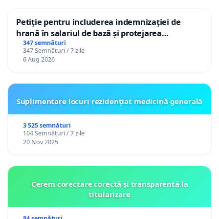
Petiție pentru includerea indemnizației de
hrană în salariul de bază și protejarea
gradațiilor de vechime pentru asistenții
347 semnături
347 Semnături / 7 zile
personali
6 Aug 2026
Suplimentare locuri rezidențiat medicină generală
3 525 semnături
104 Semnături / 7 zile
20 Nov 2025
Cerem corectare corectă și transparentă la
titularizare
84 semnături