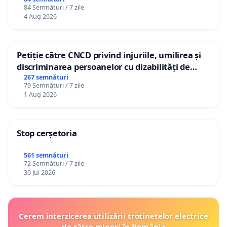
84 Semnături / 7 zile
4 Aug 2026
Petiție către CNCD privind injuriile, umilirea și
discriminarea persoanelor cu dizabilități de
către utilizatorul TikTok „Gorici”
267 semnături
79 Semnături / 7 zile
1 Aug 2026
Stop cerșetoria
561 semnături
72 Semnături / 7 zile
30 Jul 2026
Cerem interzicerea utilizării trotinetelor electrice
de către minori în România