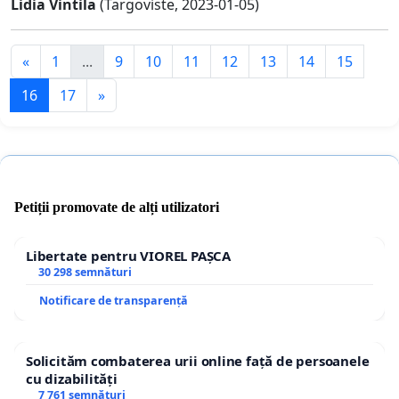
Lidia Vintila
(Targoviste, 2023-01-05)
«
1
...
9
10
11
12
13
14
15
16
17
»
Petiții promovate de alți utilizatori
Libertate pentru VIOREL PAȘCA
30 298 semnături
Notificare de transparență
Solicităm combaterea urii online față de persoanele
cu dizabilități
7 761 semnături