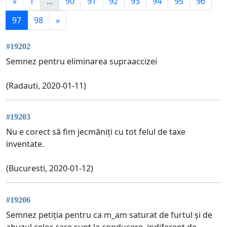
«
1
...
90
91
92
93
94
95
96
97
98
»
#19202
Semnez pentru eliminarea supraaccizei
(Radauti, 2020-01-11)
#19203
Nu e corect să fim jecmăniți cu tot felul de taxe
inventate.
(Bucuresti, 2020-01-12)
#19206
Semnez petiția pentru ca m_am saturat de furtul și de
abuzul celor care sunt la conducere, indiferent de