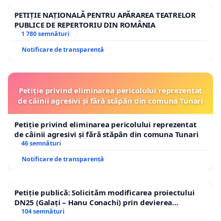
PETIȚIE NAȚIONALĂ PENTRU APĂRAREA TEATRELOR
PUBLICE DE REPERTORIU DIN ROMÂNIA
1 780 semnături
Notificare de transparență
Petiție privind eliminarea pericolului reprezentat
de câinii agresivi și fără stăpân din comuna Tunari
Petiție privind eliminarea pericolului reprezentat
de câinii agresivi și fără stăpân din comuna Tunari
46 semnături
Notificare de transparență
Petiție publică: Solicităm modificarea proiectului
DN25 (Galați – Hanu Conachi) prin devierea
traseului în afara localităților!
104 semnături