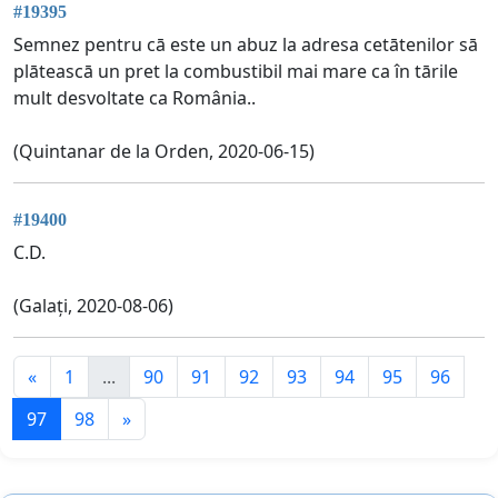
#19395
Semnez pentru cā este un abuz la adresa cetātenilor sā
plāteascā un pret la combustibil mai mare ca în tārile
mult desvoltate ca România..
(Quintanar de la Orden, 2020-06-15)
#19400
C.D.
(Galați, 2020-08-06)
«
1
...
90
91
92
93
94
95
96
97
98
»