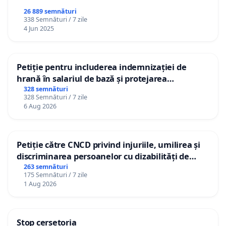
26 889 semnături
338 Semnături / 7 zile
4 Jun 2025
Petiție pentru includerea indemnizației de
hrană în salariul de bază și protejarea
gradațiilor de vechime pentru asistenții
328 semnături
328 Semnături / 7 zile
personali
6 Aug 2026
Petiție către CNCD privind injuriile, umilirea și
discriminarea persoanelor cu dizabilități de
către utilizatorul TikTok „Gorici”
263 semnături
175 Semnături / 7 zile
1 Aug 2026
Stop cerșetoria