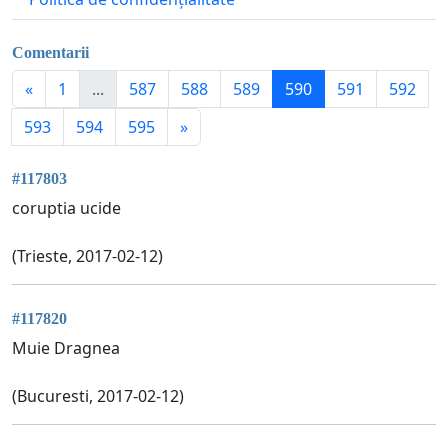
Comentarii
«
1
...
587
588
589
590
591
592
593
594
595
»
#117803
coruptia ucide
(Trieste, 2017-02-12)
#117820
Muie Dragnea
(Bucuresti, 2017-02-12)