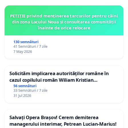
PETIȚIE privind menținerea țarcurilor pentru câini
din zona Lacului Noua și consultarea comunității
înainte de orice relocare
130 semnături
41 Semnături / 7 zile
7 May 2026
Solicităm implicarea autorităților române în
cazul copilului român Wiliam Kristian
Gheorghe, aflat în plasament în Danemarca de
56 semnături
33 Semnături / 7 zile
12 ani
31 Jul 2026
Salvați Opera Brașov! Cerem demiterea
managerului interimar, Petrean Lucian-Marius!