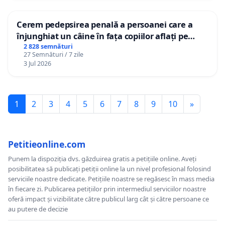
Cerem pedepsirea penală a persoanei care a
înjunghiat un câine în fața copiilor aflați pe
terasă, in orașul Florești.
2 828 semnături
27 Semnături / 7 zile
3 Jul 2026
1
2
3
4
5
6
7
8
9
10
»
Petitieonline.com
Punem la dispoziția dvs. găzduirea gratis a petițiile online. Aveți
posibilitatea să publicați petiții online la un nivel profesional folosind
serviciile noastre dedicate. Petițiile noastre se regăsesc în mass media
în fiecare zi. Publicarea petițiilor prin intermediul serviciilor noastre
oferă impact și vizibilitate către publicul larg cât și către persoane ce
au putere de decizie