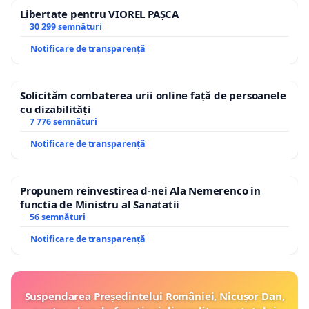
Libertate pentru VIOREL PAȘCA
30 299 semnături
Notificare de transparență
Solicităm combaterea urii online față de persoanele
cu dizabilități
7 776 semnături
Notificare de transparență
Propunem reinvestirea d-nei Ala Nemerenco in
functia de Ministru al Sanatatii
56 semnături
Notificare de transparență
Suspendarea Președintelui României, Nicușor Dan,