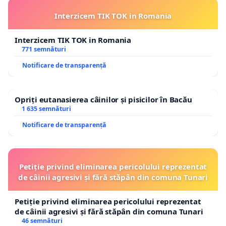
Interzicem TIK TOK in Romania
Interzicem TIK TOK in Romania
771 semnături
Notificare de transparență
Opriți eutanasierea câinilor și pisicilor în Bacău
1 635 semnături
Notificare de transparență
Petiție privind eliminarea pericolului reprezentat
de câinii agresivi și fără stăpân din comuna Tunari
Petiție privind eliminarea pericolului reprezentat
de câinii agresivi și fără stăpân din comuna Tunari
46 semnături