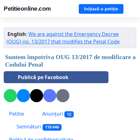
Petitieonline.com
Inițiază o petiție
English
:
We are against the Emergency Decree
(OUG) no. 13/2017 that modifies the Penal Code
Suntem împotriva OUG 13/2017 de modificare a
Codului Penal
Publică pe Facebook
Petitie
Anunțuri
12
Semnături
118 646
Politică de confidențialitate