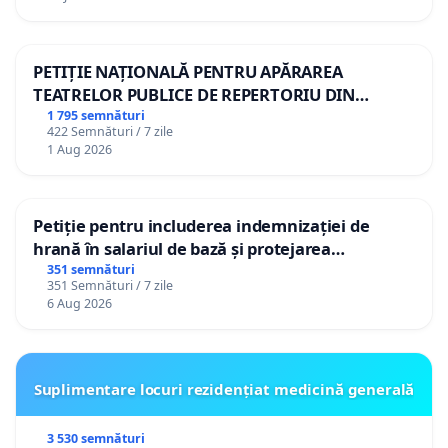
PETIȚIE NAȚIONALĂ PENTRU APĂRAREA
TEATRELOR PUBLICE DE REPERTORIU DIN
ROMÂNIA
1 795 semnături
422 Semnături / 7 zile
1 Aug 2026
Petiție pentru includerea indemnizației de
hrană în salariul de bază și protejarea
gradațiilor de vechime pentru asistenții
351 semnături
351 Semnături / 7 zile
personali
6 Aug 2026
Suplimentare locuri rezidențiat medicină generală
3 530 semnături