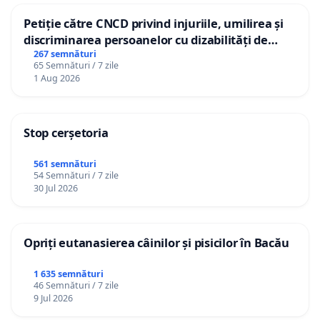
Petiție către CNCD privind injuriile, umilirea și
discriminarea persoanelor cu dizabilități de
către utilizatorul TikTok „Gorici”
267 semnături
65 Semnături / 7 zile
1 Aug 2026
Stop cerșetoria
561 semnături
54 Semnături / 7 zile
30 Jul 2026
Opriți eutanasierea câinilor și pisicilor în Bacău
1 635 semnături
46 Semnături / 7 zile
9 Jul 2026