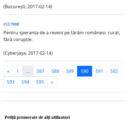
(București, 2017-02-14)
#117998
Pentru speranța de a reveni pe tărâm românesc curat,
fără corupție.
(Cyberjaya, 2017-02-14)
«
1
...
587
588
589
590
591
592
593
594
595
»
Petiții promovate de alți utilizatori