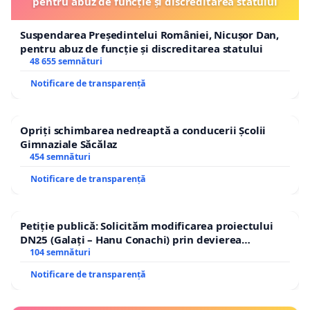
pentru abuz de funcție și discreditarea statului
Suspendarea Președintelui României, Nicușor Dan,
pentru abuz de funcție și discreditarea statului
48 655 semnături
Notificare de transparență
Opriți schimbarea nedreaptă a conducerii Școlii
Gimnaziale Săcălaz
454 semnături
Notificare de transparență
Petiție publică: Solicităm modificarea proiectului
DN25 (Galați – Hanu Conachi) prin devierea
traseului în afara localităților!
104 semnături
Notificare de transparență