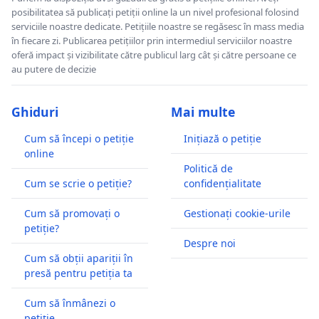
posibilitatea să publicați petiții online la un nivel profesional folosind
serviciile noastre dedicate. Petițiile noastre se regăsesc în mass media
în fiecare zi. Publicarea petițiilor prin intermediul serviciilor noastre
oferă impact și vizibilitate către publicul larg cât și către persoane ce
au putere de decizie
Ghiduri
Mai multe
Cum să începi o petiție
Inițiază o petiție
online
Politică de
Cum se scrie o petiție?
confidențialitate
Cum să promovați o
Gestionați cookie-urile
petiție?
Despre noi
Cum să obții apariții în
presă pentru petiția ta
Cum să înmânezi o
petiție