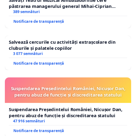
Salvați Teatrul Muzical Ambasadorii!Se cere
păstrarea managerului general Mihai-Ciprian
ROGOJAN
389 semnături
Notificare de transparență
Salvează cercurile cu activități extrașcolare din
cluburile și palatele copiilor
3 077 semnături
Notificare de transparență
Suspendarea Președintelui României, Nicușor Dan,
pentru abuz de funcție și discreditarea statului
Suspendarea Președintelui României, Nicușor Dan,
pentru abuz de funcție și discreditarea statului
47 916 semnături
Notificare de transparență