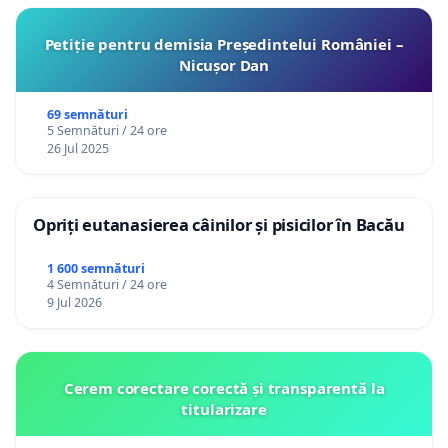
Petiție pentru demisia Președintelui României –
Nicușor Dan
69 semnături
5 Semnături / 24 ore
26 Jul 2025
Opriți eutanasierea câinilor și pisicilor în Bacău
1 600 semnături
4 Semnături / 24 ore
9 Jul 2026
Cerem corectare corectă și transparentă la
titularizare