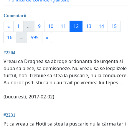
Comentarii
«
1
...
9
10
11
12
13
14
15
16
...
595
»
#2204
Vreau ca Dragnea sa abroge ordonanta de urgenta si
dupa sa plece, sa demisoneze. Nu vreau sa se legalizele
furtul, hotii trebuie sa stea la puscarie, nu la conducere.
Au noroc psd istii ca nu au trait pe vremea lui Tepes....
(bucuresti, 2017-02-02)
#2231
Pt ca vreau ca Hoții sa stea la puscarie nu la cârma tarii