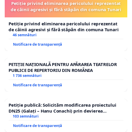
Petiție privind eliminarea pericolului reprezentat
de câinii agresivi și fără stăpân din comuna Tunari
Petiție privind eliminarea pericolului reprezentat
de câinii agresivi și fără stăpân din comuna Tunari
46 semnături
Notificare de transparență
PETIȚIE NAȚIONALĂ PENTRU APĂRAREA TEATRELOR
PUBLICE DE REPERTORIU DIN ROMÂNIA
1 736 semnături
Notificare de transparență
Petiție publică: Solicităm modificarea proiectului
DN25 (Galați – Hanu Conachi) prin devierea
traseului în afara localităților!
103 semnături
Notificare de transparență