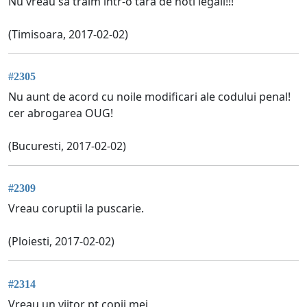
Nu vreau sa traim intr-o tara de hoti legali!!!
(Timisoara, 2017-02-02)
#2305
Nu aunt de acord cu noile modificari ale codului penal!
cer abrogarea OUG!
(Bucuresti, 2017-02-02)
#2309
Vreau coruptii la puscarie.
(Ploiesti, 2017-02-02)
#2314
Vreau un viitor pt copii mei