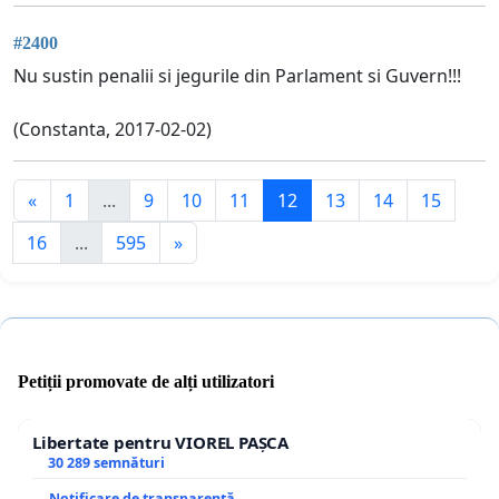
#2400
Nu sustin penalii si jegurile din Parlament si Guvern!!!
(Constanta, 2017-02-02)
«
1
...
9
10
11
12
13
14
15
16
...
595
»
Petiții promovate de alți utilizatori
Libertate pentru VIOREL PAȘCA
30 289 semnături
Notificare de transparență