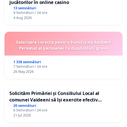
jucătorilor în online casino
13 semnături
9 Semnături / 24 ore
4 Aug 2026
Salarizare corecta pentru Funcția de Asistent
Personal al persoanei cu dizabilități grave
1 338 semnături
7 Semnături / 24 ore
26 May 2026
Solicităm Primăriei și Consiliului Local al
comunei Vaideeni să își exercite efectiv
atribuțiile legale și să reprezinte interesele
20 semnături
6 Semnături / 24 ore
cetățenilor în raport cu APAVIL S.A, operatorul
21 Jul 2026
serviciului de apă!