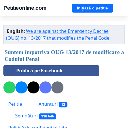
Petitieonline.com
Inițiază o petiție
English
:
We are against the Emergency Decree
(OUG) no. 13/2017 that modifies the Penal Code
Suntem împotriva OUG 13/2017 de modificare a
Codului Penal
Publică pe Facebook
Petitie
Anunțuri
12
Semnături
118 646
Politică de confidențialitate