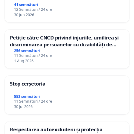
41 semnături
12 Semnături / 24 ore
30 Jun 2026
Petiție către CNCD privind injuriile, umilirea și
discriminarea persoanelor cu dizabilități de
către utilizatorul TikTok „Gorici”
256 semnături
11 Semnături / 24 ore
1 Aug 2026
Stop cerșetoria
553 semnături
11 Semnături / 24 ore
30 Jul 2026
Respectarea autoexcluderii și protecția