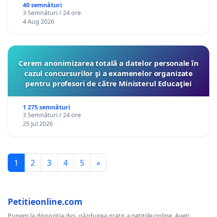
40 semnături
3 Semnături / 24 ore
4 Aug 2026
Cerem anonimizarea totală a datelor personale în
cazul concursurilor şi a examenelor organizate
pentru profesori de către Ministerul Educaţiei
1 275 semnături
3 Semnături / 24 ore
25 Jul 2026
1
2
3
4
5
»
Petitieonline.com
Punem la dispoziția dvs. găzduirea gratis a petițiile online. Aveți