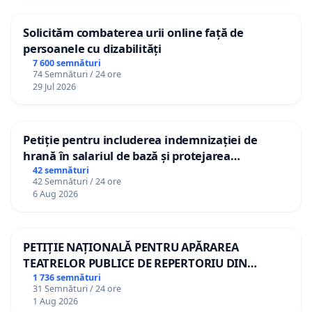
Solicităm combaterea urii online față de
persoanele cu dizabilități
7 600 semnături
74 Semnături / 24 ore
29 Jul 2026
Petiție pentru includerea indemnizației de
hrană în salariul de bază și protejarea
gradațiilor de vechime pentru asistenții
42 semnături
42 Semnături / 24 ore
personali
6 Aug 2026
PETIȚIE NAȚIONALĂ PENTRU APĂRAREA
TEATRELOR PUBLICE DE REPERTORIU DIN
ROMÂNIA
1 736 semnături
31 Semnături / 24 ore
1 Aug 2026