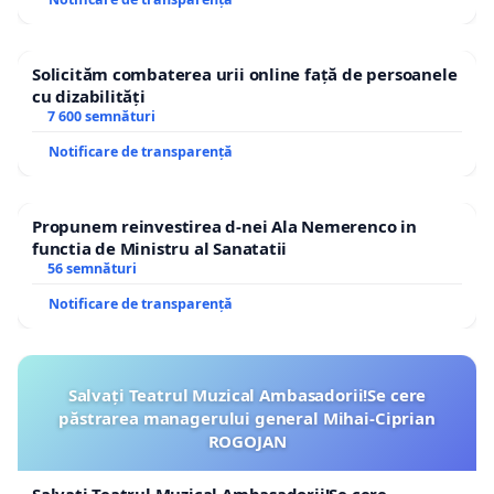
Solicităm combaterea urii online față de persoanele
cu dizabilități
7 600 semnături
Notificare de transparență
Propunem reinvestirea d-nei Ala Nemerenco in
functia de Ministru al Sanatatii
56 semnături
Notificare de transparență
Salvați Teatrul Muzical Ambasadorii!Se cere
păstrarea managerului general Mihai-Ciprian
ROGOJAN