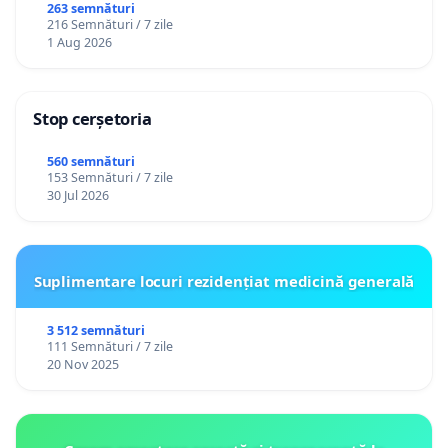
către utilizatorul TikTok „Gorici”
263 semnături
216 Semnături / 7 zile
1 Aug 2026
Stop cerșetoria
560 semnături
153 Semnături / 7 zile
30 Jul 2026
Suplimentare locuri rezidențiat medicină generală
3 512 semnături
111 Semnături / 7 zile
20 Nov 2025