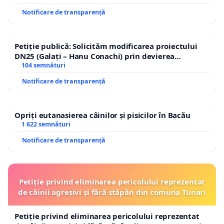
Notificare de transparență
Petiție publică: Solicităm modificarea proiectului
DN25 (Galați – Hanu Conachi) prin devierea
traseului în afara localităților!
104 semnături
Notificare de transparență
Opriți eutanasierea câinilor și pisicilor în Bacău
1 622 semnături
Notificare de transparență
Petiție privind eliminarea pericolului reprezentat
de câinii agresivi și fără stăpân din comuna Tunari
Petiție privind eliminarea pericolului reprezentat