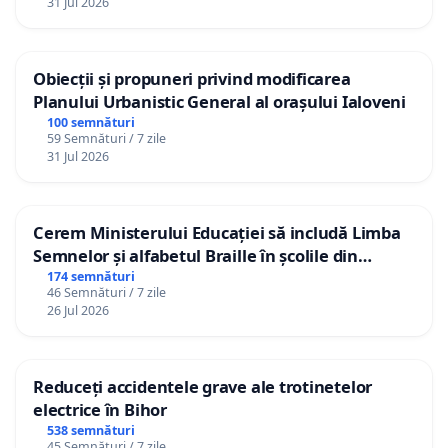
31 Jul 2026
Obiecții și propuneri privind modificarea
Planului Urbanistic General al orașului Ialoveni
100 semnături
59 Semnături / 7 zile
31 Jul 2026
Cerem Ministerului Educației să includă Limba
Semnelor și alfabetul Braille în școlile din
Republica Moldova!
174 semnături
46 Semnături / 7 zile
26 Jul 2026
Reduceți accidentele grave ale trotinetelor
electrice în Bihor
538 semnături
45 Semnături / 7 zile