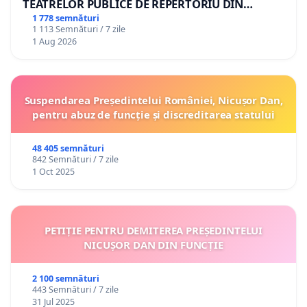
TEATRELOR PUBLICE DE REPERTORIU DIN
ROMÂNIA
1 778 semnături
1 113 Semnături / 7 zile
1 Aug 2026
Suspendarea Președintelui României, Nicușor Dan,
pentru abuz de funcție și discreditarea statului
48 405 semnături
842 Semnături / 7 zile
1 Oct 2025
PETIȚIE PENTRU DEMITEREA PREȘEDINTELUI
NICUȘOR DAN DIN FUNCȚIE
2 100 semnături
443 Semnături / 7 zile
31 Jul 2025