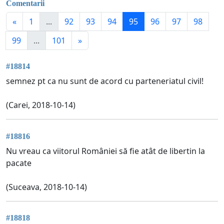
Comentarii
«
1
...
92
93
94
95
96
97
98
99
...
101
»
#18814
semnez pt ca nu sunt de acord cu parteneriatul civil!
(Carei, 2018-10-14)
#18816
Nu vreau ca viitorul României să fie atât de libertin la
pacate
(Suceava, 2018-10-14)
#18818