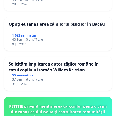
28 Jul 2026
Opriți eutanasierea câinilor și pisicilor în Bacău
1 622 semnături
40 Semnături / 7 zile
9 Jul 2026
Solicităm implicarea autorităților române în
cazul copilului român Wiliam Kristian
Gheorghe, aflat în plasament în Danemarca de
55 semnături
37 Semnături / 7 zile
12 ani
31 Jul 2026
PETIȚIE privind menținerea țarcurilor pentru câini
din zona Lacului Noua și consultarea comunității