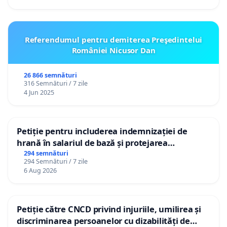
Referendumul pentru demiterea Preşedintelui
României Nicusor Dan
26 866 semnături
316 Semnături / 7 zile
4 Jun 2025
Petiție pentru includerea indemnizației de
hrană în salariul de bază și protejarea
gradațiilor de vechime pentru asistenții
294 semnături
294 Semnături / 7 zile
personali
6 Aug 2026
Petiție către CNCD privind injuriile, umilirea și
discriminarea persoanelor cu dizabilități de