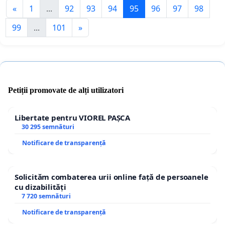
«
1
...
92
93
94
95
96
97
98
99
...
101
»
Petiții promovate de alți utilizatori
Libertate pentru VIOREL PAȘCA
30 295 semnături
Notificare de transparență
Solicităm combaterea urii online față de persoanele
cu dizabilități
7 720 semnături
Notificare de transparență