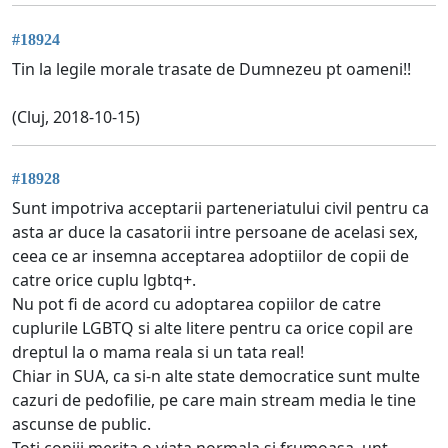
#18924
Tin la legile morale trasate de Dumnezeu pt oameni!!
(Cluj, 2018-10-15)
#18928
Sunt impotriva acceptarii parteneriatului civil pentru ca
asta ar duce la casatorii intre persoane de acelasi sex,
ceea ce ar insemna acceptarea adoptiilor de copii de
catre orice cuplu lgbtq+.
Nu pot fi de acord cu adoptarea copiilor de catre
cuplurile LGBTQ si alte litere pentru ca orice copil are
dreptul la o mama reala si un tata real!
Chiar in SUA, ca si-n alte state democratice sunt multe
cazuri de pedofilie, pe care main stream media le tine
ascunse de public.
Toti copiii merita o viata normala si frumoasa, unt