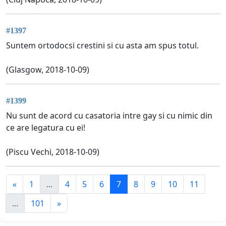
#1397
Suntem ortodocsi crestini si cu asta am spus totul.
(Glasgow, 2018-10-09)
#1399
Nu sunt de acord cu casatoria intre gay si cu nimic din
ce are legatura cu ei!
(Piscu Vechi, 2018-10-09)
«
1
...
4
5
6
7
8
9
10
11
...
101
»