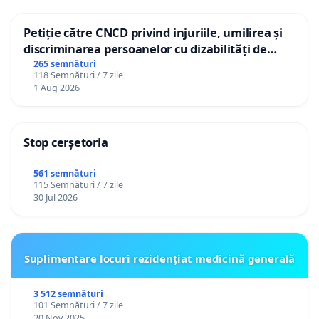
Petiție către CNCD privind injuriile, umilirea și
discriminarea persoanelor cu dizabilități de
către utilizatorul TikTok „Gorici”
265 semnături
118 Semnături / 7 zile
1 Aug 2026
Stop cerșetoria
561 semnături
115 Semnături / 7 zile
30 Jul 2026
Suplimentare locuri rezidențiat medicină generală
3 512 semnături
101 Semnături / 7 zile
20 Nov 2025