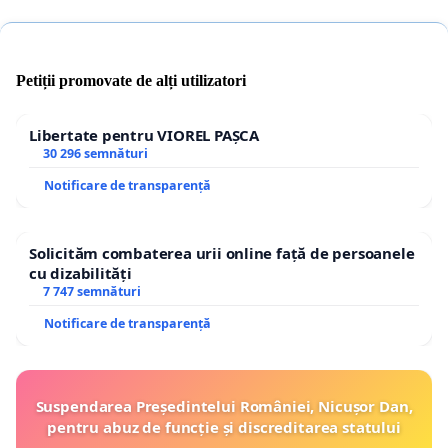
Petiții promovate de alți utilizatori
Libertate pentru VIOREL PAȘCA
30 296 semnături
Notificare de transparență
Solicităm combaterea urii online față de persoanele
cu dizabilități
7 747 semnături
Notificare de transparență
Suspendarea Președintelui României, Nicușor Dan,
pentru abuz de funcție și discreditarea statului