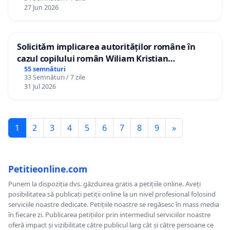
27 Jun 2026
Solicităm implicarea autorităților române în
cazul copilului român Wiliam Kristian
Gheorghe, aflat în plasament în Danemarca de
55 semnături
33 Semnături / 7 zile
12 ani
31 Jul 2026
1
2
3
4
5
6
7
8
9
»
Petitieonline.com
Punem la dispoziția dvs. găzduirea gratis a petițiile online. Aveți
posibilitatea să publicați petiții online la un nivel profesional folosind
serviciile noastre dedicate. Petițiile noastre se regăsesc în mass media
în fiecare zi. Publicarea petițiilor prin intermediul serviciilor noastre
oferă impact și vizibilitate către publicul larg cât și către persoane ce