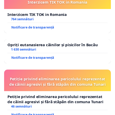
Interzicem TIK TOK in Romania
Interzicem TIK TOK in Romania
764 semnături
Notificare de transparență
Opriți eutanasierea câinilor și pisicilor în Bacău
1 630 semnături
Notificare de transparență
Petiție privind eliminarea pericolului reprezentat
de câinii agresivi și fără stăpân din comuna Tunari
Petiție privind eliminarea pericolului reprezentat
de câinii agresivi și fără stăpân din comuna Tunari
46 semnături
Notificare de transparență