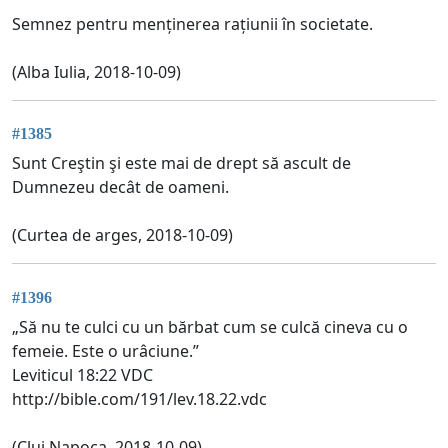
Semnez pentru menținerea rațiunii în societate.
(Alba Iulia, 2018-10-09)
#1385
Sunt Creştin şi este mai de drept să ascult de
Dumnezeu decât de oameni.
(Curtea de arges, 2018-10-09)
#1396
„Să nu te culci cu un bărbat cum se culcă cineva cu o
femeie. Este o urâciune.”
‭‭Leviticul‬ ‭18:22‬ ‭VDC‬‬
http://bible.com/191/lev.18.22.vdc
(Cluj Napoca, 2018-10-09)