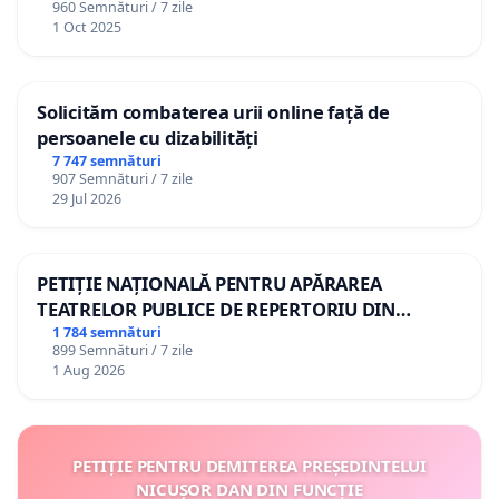
960 Semnături / 7 zile
1 Oct 2025
Solicităm combaterea urii online față de
persoanele cu dizabilități
7 747 semnături
907 Semnături / 7 zile
29 Jul 2026
PETIȚIE NAȚIONALĂ PENTRU APĂRAREA
TEATRELOR PUBLICE DE REPERTORIU DIN
ROMÂNIA
1 784 semnături
899 Semnături / 7 zile
1 Aug 2026
PETIȚIE PENTRU DEMITEREA PREȘEDINTELUI
NICUȘOR DAN DIN FUNCȚIE