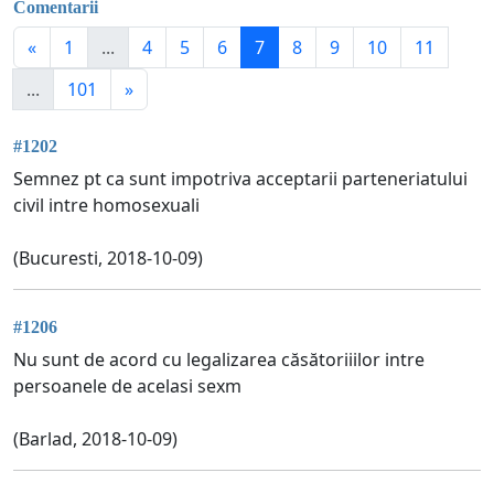
Comentarii
«
1
...
4
5
6
7
8
9
10
11
...
101
»
#1202
Semnez pt ca sunt impotriva acceptarii parteneriatului
civil intre homosexuali
(Bucuresti, 2018-10-09)
#1206
Nu sunt de acord cu legalizarea căsătoriiilor intre
persoanele de acelasi sexm
(Barlad, 2018-10-09)