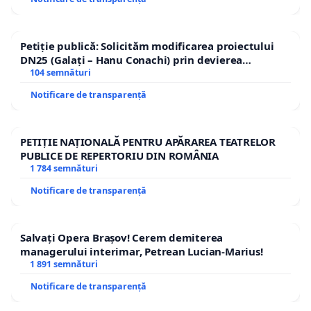
Petiție publică: Solicităm modificarea proiectului
DN25 (Galați – Hanu Conachi) prin devierea
traseului în afara localităților!
104 semnături
Notificare de transparență
PETIȚIE NAȚIONALĂ PENTRU APĂRAREA TEATRELOR
PUBLICE DE REPERTORIU DIN ROMÂNIA
1 784 semnături
Notificare de transparență
Salvați Opera Brașov! Cerem demiterea
managerului interimar, Petrean Lucian-Marius!
1 891 semnături
Notificare de transparență