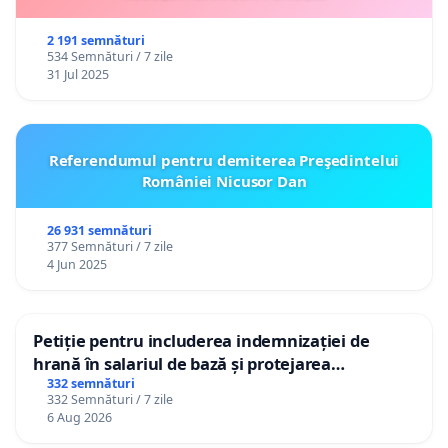
2 191 semnături
534 Semnături / 7 zile
31 Jul 2025
Referendumul pentru demiterea Preşedintelui
României Nicusor Dan
26 931 semnături
377 Semnături / 7 zile
4 Jun 2025
Petiție pentru includerea indemnizației de
hrană în salariul de bază și protejarea
gradațiilor de vechime pentru asistenții
332 semnături
332 Semnături / 7 zile
personali
6 Aug 2026