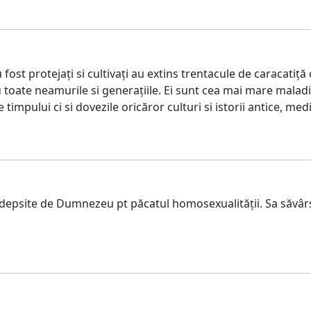
 fost protejați si cultivați au extins trentacule de caracatiță
 toate neamurile si generațiile. Ei sunt cea mai mare maladie 
 timpului ci si dovezile oricăror culturi si istorii antice, m
psite de Dumnezeu pt păcatul homosexualității. Sa săvârșe