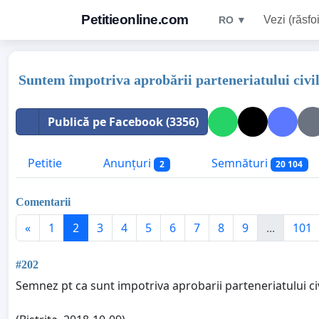
Petitieonline.com
Vezi (răsfoi
RO ▼
Suntem împotriva aprobării parteneriatului civi
Publică pe Facebook (3356)
Petitie
Anunțuri
Semnături
2
20 104
Comentarii
«
1
2
3
4
5
6
7
8
9
...
101
#202
Semnez pt ca sunt impotriva aprobarii parteneriatului ci