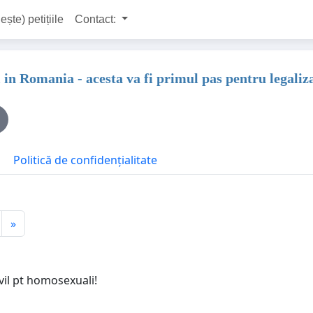
ește) petițiile
Contact:
l in Romania - acesta va fi primul pas pentru legal
Politică de confidențialitate
»
vil pt homosexuali!