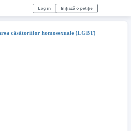
Log in
Inițiază o petiție
izarea căsătoriilor homosexuale (LGBT)