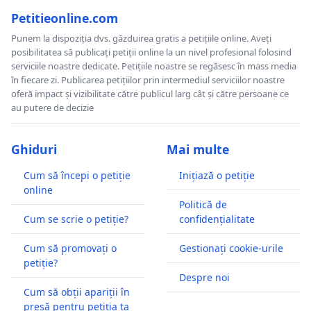
Petitieonline.com
Punem la dispoziția dvs. găzduirea gratis a petițiile online. Aveți
posibilitatea să publicați petiții online la un nivel profesional folosind
serviciile noastre dedicate. Petițiile noastre se regăsesc în mass media
în fiecare zi. Publicarea petițiilor prin intermediul serviciilor noastre
oferă impact și vizibilitate către publicul larg cât și către persoane ce
au putere de decizie
Ghiduri
Mai multe
Cum să începi o petiție
Inițiază o petiție
online
Politică de
Cum se scrie o petiție?
confidențialitate
Cum să promovați o
Gestionați cookie-urile
petiție?
Despre noi
Cum să obții apariții în
presă pentru petiția ta