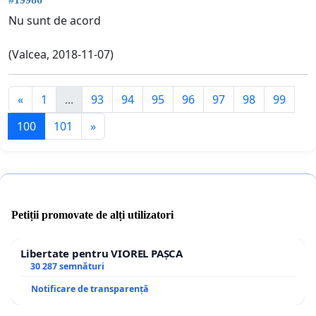
Nu sunt de acord
(Valcea, 2018-11-07)
«
1
...
93
94
95
96
97
98
99
100
101
»
Petiții promovate de alți utilizatori
Libertate pentru VIOREL PAȘCA
30 287 semnături
Notificare de transparență