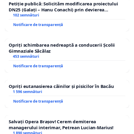
Petiție publică: Solicităm modificarea proiectului
DN25 (Galați – Hanu Conachi) prin devierea
traseului în afara localităților!
102 semnături
Notificare de transparență
Opriți schimbarea nedreaptă a conducerii Școlii
Gimnaziale Săcălaz
453 semnături
Notificare de transparență
Opriți eutanasierea câinilor și pisicilor în Bacău
1 596 semnături
Notificare de transparență
Salvați Opera Brașov! Cerem demiterea
managerului interimar, Petrean Lucian-Marius!
1 890 semnături