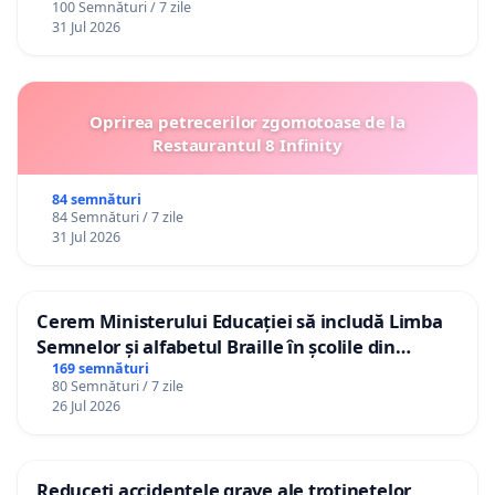
100 Semnături / 7 zile
31 Jul 2026
Oprirea petrecerilor zgomotoase de la
Restaurantul 8 Infinity
84 semnături
84 Semnături / 7 zile
31 Jul 2026
Cerem Ministerului Educației să includă Limba
Semnelor și alfabetul Braille în școlile din
Republica Moldova!
169 semnături
80 Semnături / 7 zile
26 Jul 2026
Reduceți accidentele grave ale trotinetelor