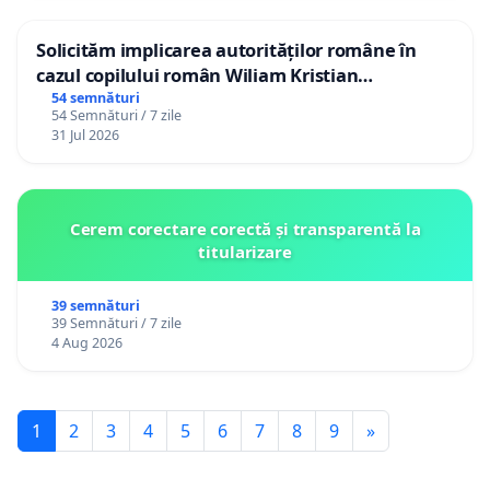
Solicităm implicarea autorităților române în
cazul copilului român Wiliam Kristian
Gheorghe, aflat în plasament în Danemarca de
54 semnături
54 Semnături / 7 zile
12 ani
31 Jul 2026
Cerem corectare corectă și transparentă la
titularizare
39 semnături
39 Semnături / 7 zile
4 Aug 2026
1
2
3
4
5
6
7
8
9
»