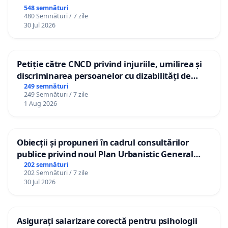
548 semnături
480 Semnături / 7 zile
30 Jul 2026
Petiție către CNCD privind injuriile, umilirea și
discriminarea persoanelor cu dizabilități de
către utilizatorul TikTok „Gorici”
249 semnături
249 Semnături / 7 zile
1 Aug 2026
Obiecții și propuneri în cadrul consultărilor
publice privind noul Plan Urbanistic General
(PUG) Ialoveni
202 semnături
202 Semnături / 7 zile
30 Jul 2026
Asigurați salarizare corectă pentru psihologii