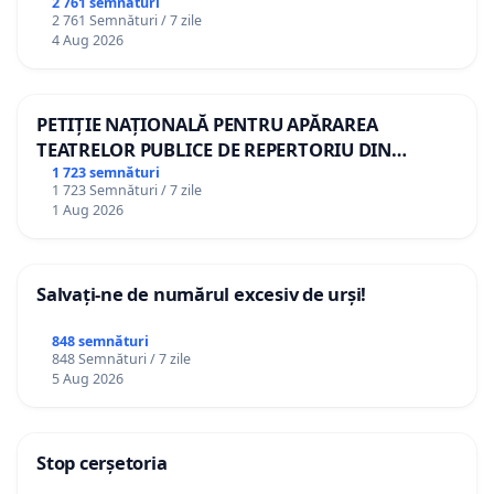
2 761 semnături
2 761 Semnături / 7 zile
4 Aug 2026
PETIȚIE NAȚIONALĂ PENTRU APĂRAREA
TEATRELOR PUBLICE DE REPERTORIU DIN
ROMÂNIA
1 723 semnături
1 723 Semnături / 7 zile
1 Aug 2026
Salvați-ne de numărul excesiv de urși!
848 semnături
848 Semnături / 7 zile
5 Aug 2026
Stop cerșetoria