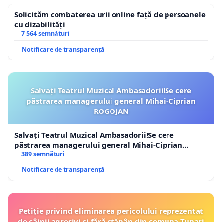
Solicităm combaterea urii online față de persoanele
cu dizabilități
7 564 semnături
Notificare de transparență
Salvați Teatrul Muzical Ambasadorii!Se cere
păstrarea managerului general Mihai-Ciprian
ROGOJAN
Salvați Teatrul Muzical Ambasadorii!Se cere
păstrarea managerului general Mihai-Ciprian
ROGOJAN
389 semnături
Notificare de transparență
Petiție privind eliminarea pericolului reprezentat
de câinii agresivi și fără stăpân din comuna Tunari