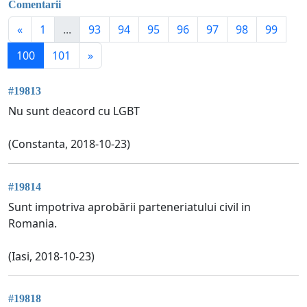
Comentarii
«
1
...
93
94
95
96
97
98
99
100
101
»
#19813
Nu sunt deacord cu LGBT
(Constanta, 2018-10-23)
#19814
Sunt impotriva aprobării parteneriatului civil in
Romania.
(Iasi, 2018-10-23)
#19818