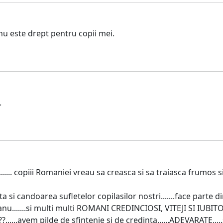
nu este drept pentru copii mei.
.
....... copiii Romaniei vreau sa creasca si sa traiasca frumos si c
 si candoarea sufletelor copilasilor nostri.......face parte d
anu.......si multi multi ROMANI CREDINCIOSI, VITEJI SI IUBITOR
....avem pilde de sfintenie si de credinta......ADEVARATE.....sa