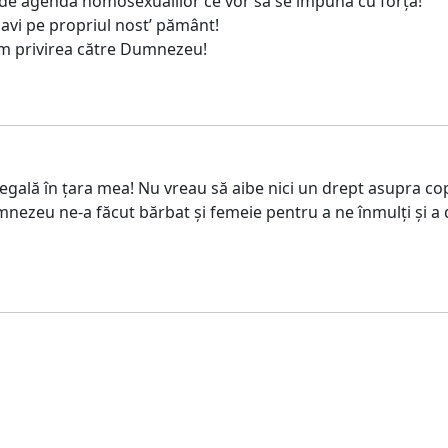
ță de agenda homosexualilor ce vor să se impună cu forța!
lavi pe propriul nost’ pământ!
căm privirea către Dumnezeu!
ală în țara mea! Nu vreau să aibe nici un drept asupra copi
 Dumnezeu ne-a făcut bărbat și femeie pentru a ne înmulți ș