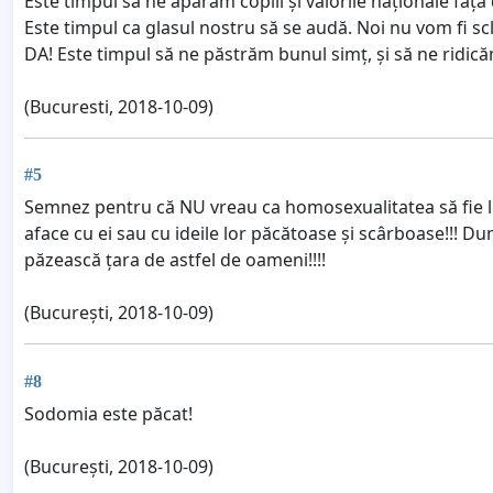
Este timpul să ne apărăm copiii și valorile naționale fa
Este timpul ca glasul nostru să se audă. Noi nu vom fi sc
DA! Este timpul să ne păstrăm bunul simț, și să ne ridi
(Bucuresti, 2018-10-09)
#5
Semnez pentru că NU vreau ca homosexualitatea să fie leg
aface cu ei sau cu ideile lor păcătoase și scârboase!!!
păzească țara de astfel de oameni!!!!
(București, 2018-10-09)
#8
Sodomia este păcat!
(București, 2018-10-09)