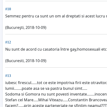
#10
Semmez pentru ca sunt un om al dreptati si acest lucru 
(Bucureşti, 2018-10-09)
#12
Nu sunt de acord cu casatoria între gay,homosexuali etc
(Bucuresti, 2018-10-09)
#13
iubesc firescul......tot ce este impotriva firii este otravitor
lumii........poate asa se va pastra bunul simt.....
Sodoma si Gomora nu sunt povesti inventate........inocenta
Stefan cel Mare.....Mihai Viteazu......Constantin Brancove
facem?......prin aceste parteneriate ne sfintim neamul?????..