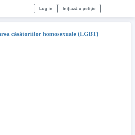
Log in
Inițiază o petiție
izarea căsătoriilor homosexuale (LGBT)