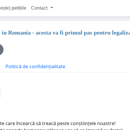
ește) petițiile
Contact:
l in Romania - acesta va fi primul pas pentru legal
Politică de confidențialitate
te care încearcă să treacă peste conștiințele noastre!