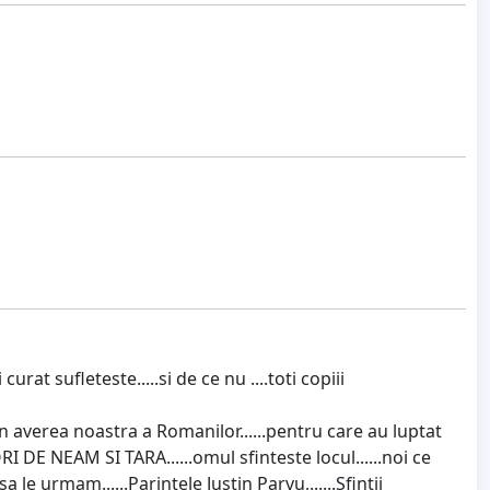
urat sufleteste.....si de ce nu ....toti copiii
in averea noastra a Romanilor......pentru care au luptat
I DE NEAM SI TARA......omul sfinteste locul......noi ce
 le urmam......Parintele Justin Parvu,......Sfintii