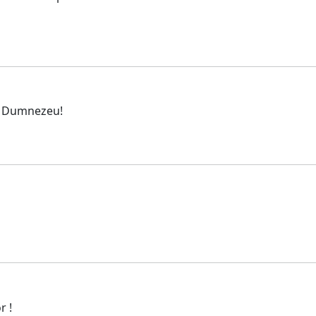
ui Dumnezeu!
r !