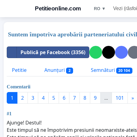
Petitieonline.com
Vezi (răsfoi
RO ▼
Suntem împotriva aprobării parteneriatului civi
Publică pe Facebook (3356)
Petitie
Anunțuri
Semnături
2
20 104
Comentarii
1
2
3
4
5
6
7
8
9
...
101
»
#1
Ajunge! Destul!
Este timpul să ne împotrivim presiunii neomarxiste-ateis