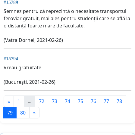
#15789
Semnez pentru că reprezintă o necesitate transportul
feroviar gratuit, mai ales pentru studenții care se află la
o distanță foarte mare de facultate.
(Vatra Dornei, 2021-02-26)
#15794
Vreau gratuitate
(București, 2021-02-26)
«
1
...
72
73
74
75
76
77
78
79
80
»