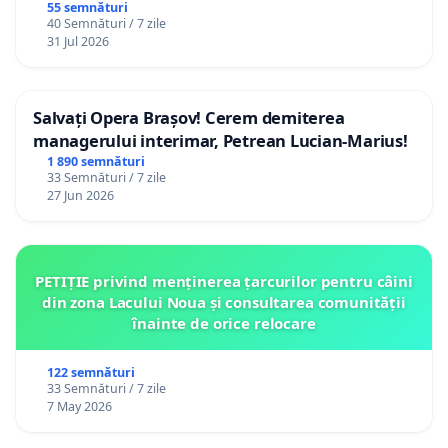
Gheorghe, aflat în plasament în Danemarca de
55 semnături
40 Semnături / 7 zile
12 ani
31 Jul 2026
Salvați Opera Brașov! Cerem demiterea
managerului interimar, Petrean Lucian-Marius!
1 890 semnături
33 Semnături / 7 zile
27 Jun 2026
PETIȚIE privind menținerea țarcurilor pentru câini
din zona Lacului Noua și consultarea comunității
înainte de orice relocare
122 semnături
33 Semnături / 7 zile
7 May 2026