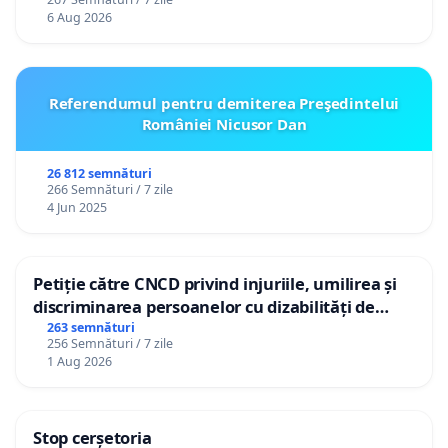
personali
6 Aug 2026
Referendumul pentru demiterea Preşedintelui
României Nicusor Dan
26 812 semnături
266 Semnături / 7 zile
4 Jun 2025
Petiție către CNCD privind injuriile, umilirea și
discriminarea persoanelor cu dizabilități de
către utilizatorul TikTok „Gorici”
263 semnături
256 Semnături / 7 zile
1 Aug 2026
Stop cerșetoria