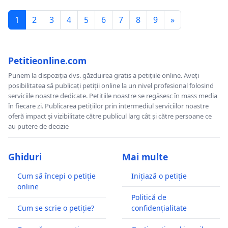
1
2
3
4
5
6
7
8
9
»
Petitieonline.com
Punem la dispoziția dvs. găzduirea gratis a petițiile online. Aveți
posibilitatea să publicați petiții online la un nivel profesional folosind
serviciile noastre dedicate. Petițiile noastre se regăsesc în mass media
în fiecare zi. Publicarea petițiilor prin intermediul serviciilor noastre
oferă impact și vizibilitate către publicul larg cât și către persoane ce
au putere de decizie
Ghiduri
Mai multe
Cum să începi o petiție
Inițiază o petiție
online
Politică de
Cum se scrie o petiție?
confidențialitate