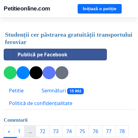
Petitieonline.com
Inițiază o petiție
Studenții cer păstrarea gratuității transportului
feroviar
Publică pe Facebook
Petitie
Semnături
15 992
Politică de confidențialitate
Comentarii
«
1
...
72
73
74
75
76
77
78