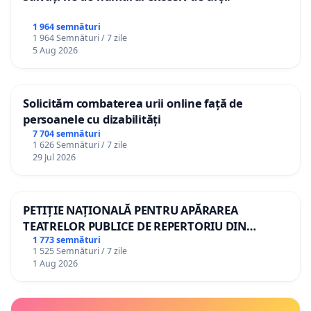
1 964 semnături
1 964 Semnături / 7 zile
5 Aug 2026
Solicităm combaterea urii online față de
persoanele cu dizabilități
7 704 semnături
1 626 Semnături / 7 zile
29 Jul 2026
PETIȚIE NAȚIONALĂ PENTRU APĂRAREA
TEATRELOR PUBLICE DE REPERTORIU DIN
ROMÂNIA
1 773 semnături
1 525 Semnături / 7 zile
1 Aug 2026