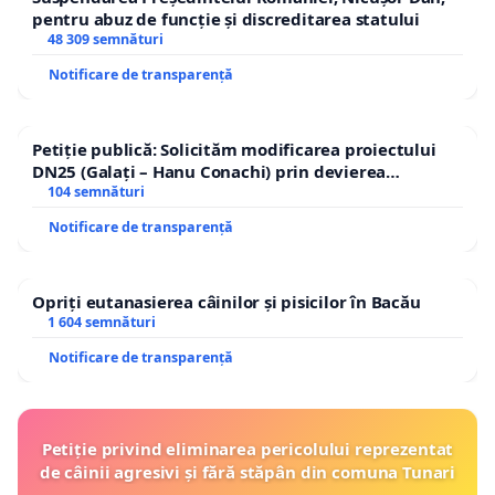
pentru abuz de funcție și discreditarea statului
48 309 semnături
Notificare de transparență
Petiție publică: Solicităm modificarea proiectului
DN25 (Galați – Hanu Conachi) prin devierea
traseului în afara localităților!
104 semnături
Notificare de transparență
Opriți eutanasierea câinilor și pisicilor în Bacău
1 604 semnături
Notificare de transparență
Petiție privind eliminarea pericolului reprezentat
de câinii agresivi și fără stăpân din comuna Tunari