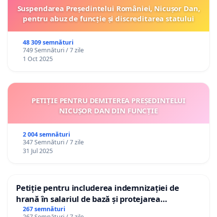
Suspendarea Președintelui României, Nicușor Dan,
pentru abuz de funcție și discreditarea statului
48 309 semnături
749 Semnături / 7 zile
1 Oct 2025
PETIȚIE PENTRU DEMITEREA PREȘEDINTELUI
NICUȘOR DAN DIN FUNCȚIE
2 004 semnături
347 Semnături / 7 zile
31 Jul 2025
Petiție pentru includerea indemnizației de
hrană în salariul de bază și protejarea
gradațiilor de vechime pentru asistenții
267 semnături
267 Semnături / 7 zile