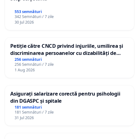
553 semnături
342 Semnături / 7 zile
30 Jul 2026
Petiție către CNCD privind injuriile, umilirea și
discriminarea persoanelor cu dizabilități de
către utilizatorul TikTok „Gorici”
256 semnături
256 Semnături / 7 zile
1 Aug 2026
Asigurați salarizare corectă pentru psihologii
din DGASPC și spitale
181 semnături
181 Semnături / 7 zile
31 Jul 2026