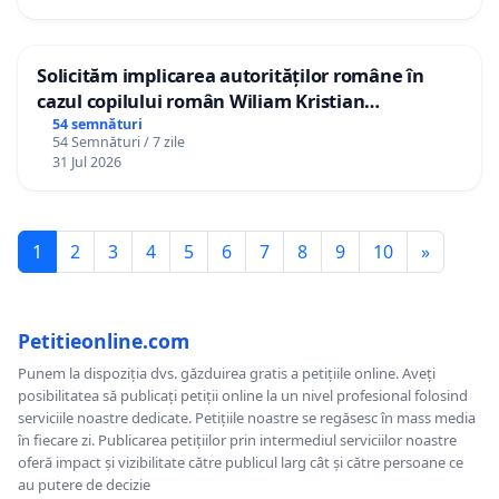
Solicităm implicarea autorităților române în
cazul copilului român Wiliam Kristian
Gheorghe, aflat în plasament în Danemarca de
54 semnături
54 Semnături / 7 zile
12 ani
31 Jul 2026
1
2
3
4
5
6
7
8
9
10
»
Petitieonline.com
Punem la dispoziția dvs. găzduirea gratis a petițiile online. Aveți
posibilitatea să publicați petiții online la un nivel profesional folosind
serviciile noastre dedicate. Petițiile noastre se regăsesc în mass media
în fiecare zi. Publicarea petițiilor prin intermediul serviciilor noastre
oferă impact și vizibilitate către publicul larg cât și către persoane ce
au putere de decizie