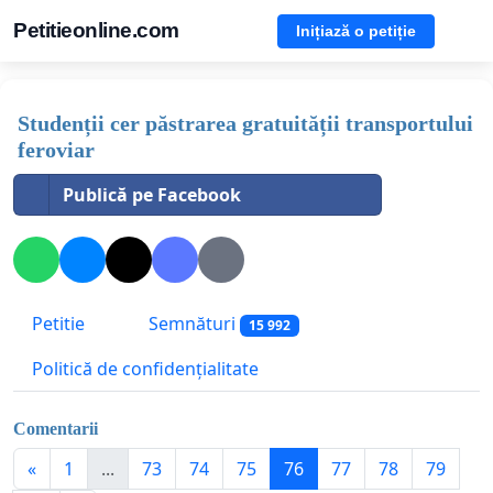
Petitieonline.com
Inițiază o petiție
Studenții cer păstrarea gratuității transportului
feroviar
Publică pe Facebook
Petitie
Semnături
15 992
Politică de confidențialitate
Comentarii
«
1
...
73
74
75
76
77
78
79