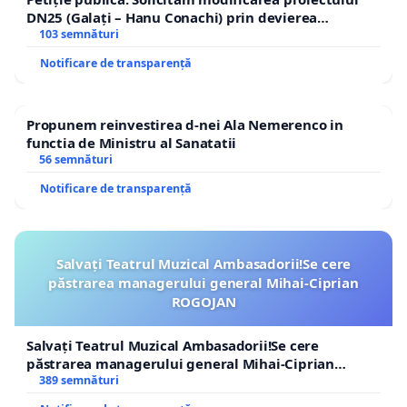
DN25 (Galați – Hanu Conachi) prin devierea
traseului în afara localităților!
103 semnături
Notificare de transparență
Propunem reinvestirea d-nei Ala Nemerenco in
functia de Ministru al Sanatatii
56 semnături
Notificare de transparență
Salvați Teatrul Muzical Ambasadorii!Se cere
păstrarea managerului general Mihai-Ciprian
ROGOJAN
Salvați Teatrul Muzical Ambasadorii!Se cere
păstrarea managerului general Mihai-Ciprian
ROGOJAN
389 semnături