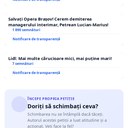
Salvați Opera Brașov! Cerem demiterea
managerului interimar, Petrean Lucian-Marius!
1 890 semnături
Notificare de transparență
Lidl: Mai multe cărucioare mici, mai puține mari!
7 semnături
Notificare de transparență
ÎNCEPE PROPRIA PETIȚIE
Doriți să schimbați ceva?
Schimbarea nu se întâmplă dacă tăceți.
Autorul acestei petiții a luat atitudine și a
acționat. Veți face la fel?