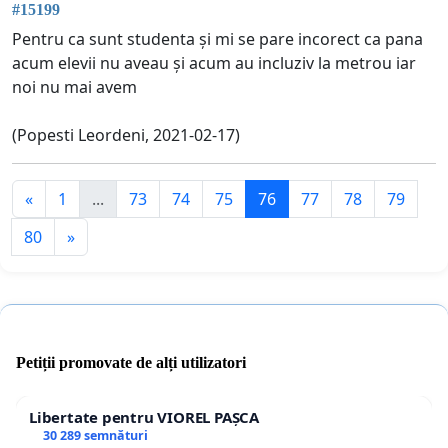
#15199
Pentru ca sunt studenta și mi se pare incorect ca pana
acum elevii nu aveau și acum au incluziv la metrou iar
noi nu mai avem
(Popesti Leordeni, 2021-02-17)
«
1
...
73
74
75
76
77
78
79
80
»
Petiții promovate de alți utilizatori
Libertate pentru VIOREL PAȘCA
30 289 semnături