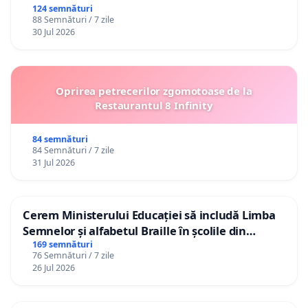
124 semnături
88 Semnături / 7 zile
30 Jul 2026
Oprirea petrecerilor zgomotoase de la
Restaurantul 8 Infinity
84 semnături
84 Semnături / 7 zile
31 Jul 2026
Cerem Ministerului Educației să includă Limba
Semnelor și alfabetul Braille în școlile din
Republica Moldova!
169 semnături
76 Semnături / 7 zile
26 Jul 2026