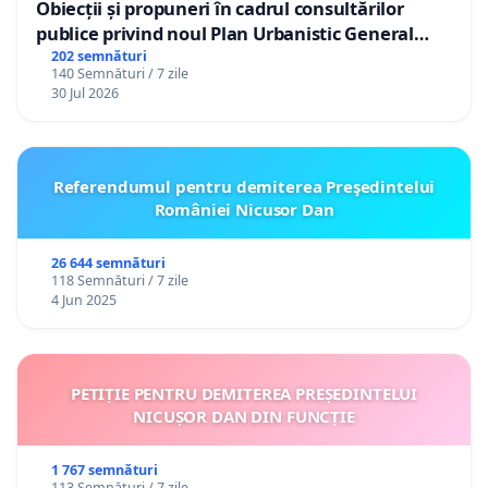
Obiecții și propuneri în cadrul consultărilor
publice privind noul Plan Urbanistic General
(PUG) Ialoveni
202 semnături
140 Semnături / 7 zile
30 Jul 2026
Referendumul pentru demiterea Preşedintelui
României Nicusor Dan
26 644 semnături
118 Semnături / 7 zile
4 Jun 2025
PETIȚIE PENTRU DEMITEREA PREȘEDINTELUI
NICUȘOR DAN DIN FUNCȚIE
1 767 semnături
113 Semnături / 7 zile