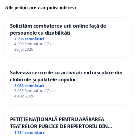
Alte petiții care v-ar putea interesa
Solicităm combaterea urii online față de
persoanele cu dizabilități
7 598 semnături
4 309 Semnături / 7 zile
29 Jul 2026
Salvează cercurile cu activități extrașcolare din
cluburile și palatele copiilor
3 063 semnături
3 063 Semnături / 7 zile
4 Aug 2026
PETIȚIE NAȚIONALĂ PENTRU APĂRAREA
TEATRELOR PUBLICE DE REPERTORIU DIN
ROMÂNIA
1 734 semnături