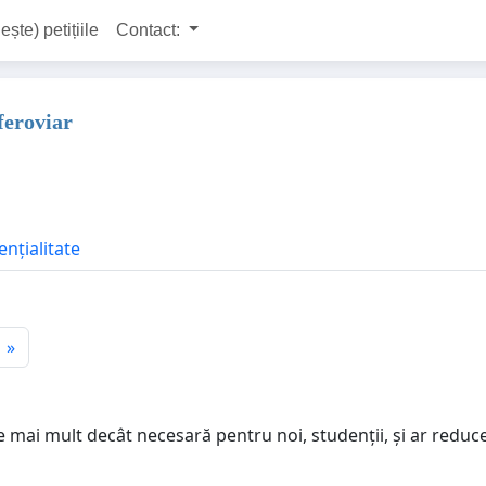
ește) petițiile
Contact:
feroviar
ențialitate
»
 mai mult decât necesară pentru noi, studenții, și ar reduce