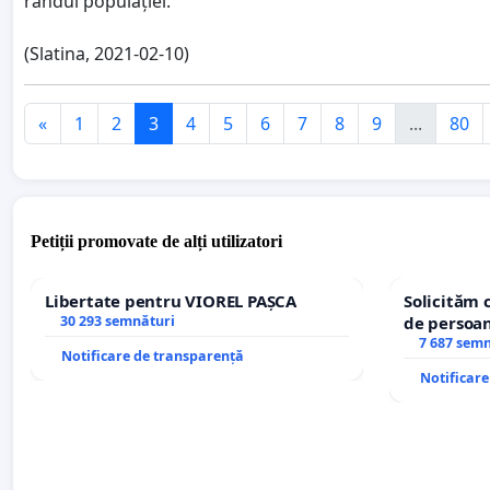
rândul populației.
(Slatina, 2021-02-10)
«
1
2
3
4
5
6
7
8
9
...
80
Petiții promovate de alți utilizatori
Libertate pentru VIOREL PAȘCA
Solicităm 
30 293 semnături
de persoan
7 687 sem
Notificare de transparență
Notificar