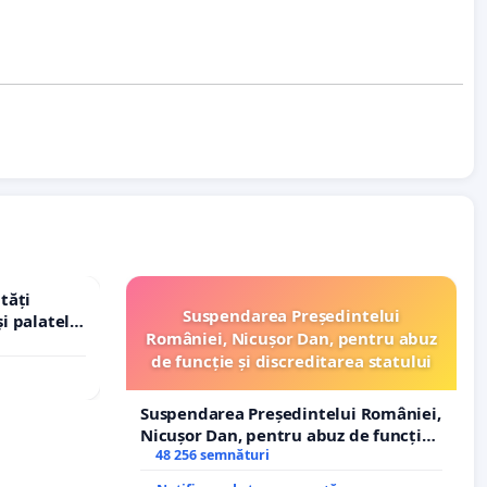
tăți
Suspendarea Președintelui
și palatele
României, Nicușor Dan, pentru abuz
de funcție și discreditarea statului
Suspendarea Președintelui României,
Nicușor Dan, pentru abuz de funcție
și discreditarea statului
48 256 semnături