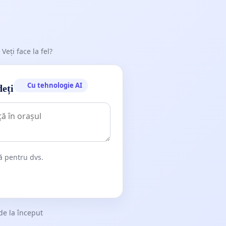
 Veți face la fel?
Cu tehnologie AI
deți
dă pentru dvs.
de la început