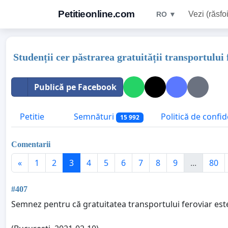
Petitieonline.com
Vezi (răsfoi
RO ▼
Studenții cer păstrarea gratuității transportului 
Publică pe Facebook
Petitie
Semnături
Politică de confid
15 992
Comentarii
«
1
2
3
4
5
6
7
8
9
...
80
#407
Semnez pentru că gratuitatea transportului feroviar este