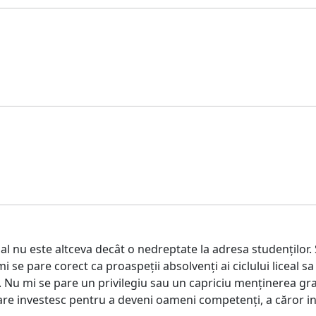
 nu este altceva decât o nedreptate la adresa studenților. 
 se pare corect ca proaspeții absolvenți ai ciclului liceal sa 
i. Nu mi se pare un privilegiu sau un capriciu menținerea gra
re investesc pentru a deveni oameni competenți, a căror int