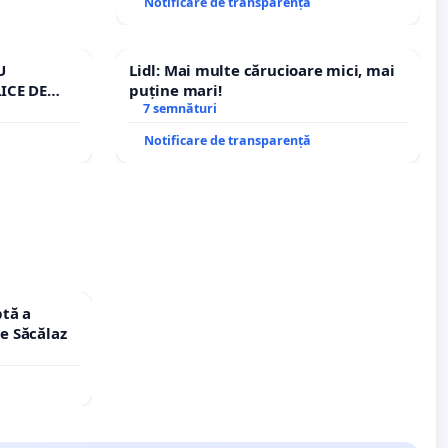
Notificare de transparență
U
Lidl: Mai multe cărucioare mici, mai
ICE DE
puține mari!
A
7 semnături
Notificare de transparență
tă a
le Săcălaz