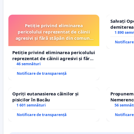
Salvați Op
Petiție privind eliminarea
demiterea
pericolului reprezentat de câinii
Petrean Lu
1 890 sem
agresivi și fără stăpân din comuna
Notificar
Tunari
Petiție privind eliminarea pericolului
reprezentat de câinii agresivi și fără
stăpân din comuna Tunari
46 semnături
Notificare de transparență
Opriți eutanasierea câinilor și
Propunem r
pisicilor în Bacău
Nemerenco 
1 601 semnături
Sanatatii
56 semnăt
Notificare de transparență
Notificar