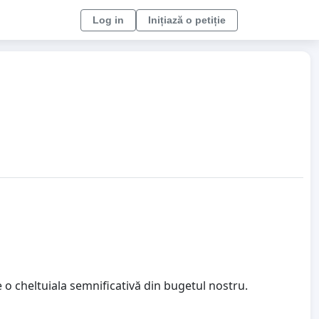
Log in
Inițiază o petiție
 o cheltuiala semnificativă din bugetul nostru.