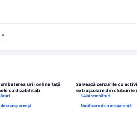
»
combaterea urii online față
Salvează cercurile cu activi
ele cu dizabilități
extrașcolare din cluburile 
nături
copiilor
3 404 semnături
e de transparență
Notificare de transparență