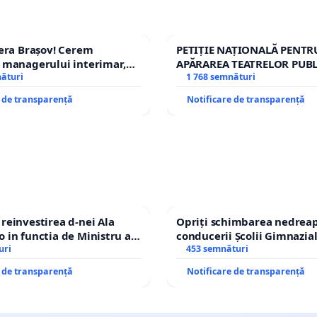
era Brașov! Cerem
PETIȚIE NAȚIONALĂ PENTR
 managerului interimar,
APĂRAREA TEATRELOR PUBL
cian-Marius!
nături
REPERTORIU DIN ROMÂNI
1 768 semnături
e de transparență
Notificare de transparență
einvestirea d-nei Ala
Opriți schimbarea nedreap
in functia de Ministru al
conducerii Școlii Gimnazia
uri
453 semnături
e de transparență
Notificare de transparență