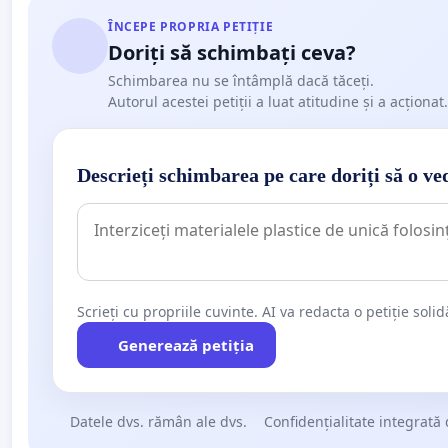
ÎNCEPE PROPRIA PETIȚIE
Doriți să schimbați ceva?
Schimbarea nu se întâmplă dacă tăceți.
Autorul acestei petiții a luat atitudine și a acționat.
Descrieți schimbarea pe care doriți să o ve
Scrieți cu propriile cuvinte. AI va redacta o petiție soli
Generează petiția
Datele dvs. rămân ale dvs.
Confidențialitate integrată 