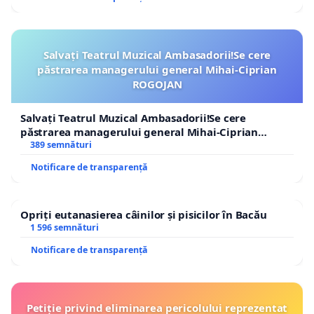
Salvați Teatrul Muzical Ambasadorii!Se cere
păstrarea managerului general Mihai-Ciprian
ROGOJAN
Salvați Teatrul Muzical Ambasadorii!Se cere
păstrarea managerului general Mihai-Ciprian
ROGOJAN
389 semnături
Notificare de transparență
Opriți eutanasierea câinilor și pisicilor în Bacău
1 596 semnături
Notificare de transparență
Petiție privind eliminarea pericolului reprezentat