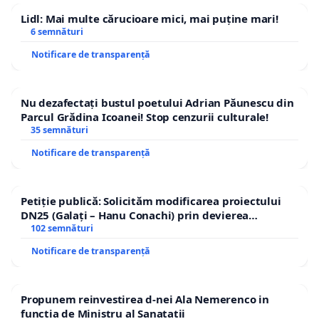
Lidl: Mai multe cărucioare mici, mai puține mari!
6 semnături
Notificare de transparență
Nu dezafectați bustul poetului Adrian Păunescu din
Parcul Grădina Icoanei! Stop cenzurii culturale!
35 semnături
Notificare de transparență
Petiție publică: Solicităm modificarea proiectului
DN25 (Galați – Hanu Conachi) prin devierea
traseului în afara localităților!
102 semnături
Notificare de transparență
Propunem reinvestirea d-nei Ala Nemerenco in
functia de Ministru al Sanatatii