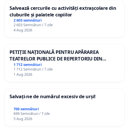
Salvează cercurile cu activități extrașcolare din
cluburile și palatele copiilor
2 603 semnături
2 603 Semnături / 7 zile
4 Aug 2026
PETIȚIE NAȚIONALĂ PENTRU APĂRAREA
TEATRELOR PUBLICE DE REPERTORIU DIN
ROMÂNIA
1 712 semnături
1 712 Semnături / 7 zile
1 Aug 2026
Salvați-ne de numărul excesiv de urși!
700 semnături
699 Semnături / 7 zile
5 Aug 2026