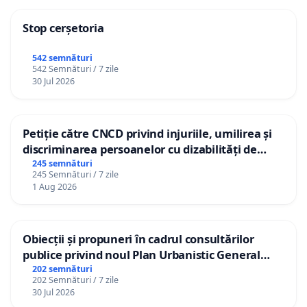
Stop cerșetoria
542 semnături
542 Semnături / 7 zile
30 Jul 2026
Petiție către CNCD privind injuriile, umilirea și
discriminarea persoanelor cu dizabilități de
către utilizatorul TikTok „Gorici”
245 semnături
245 Semnături / 7 zile
1 Aug 2026
Obiecții și propuneri în cadrul consultărilor
publice privind noul Plan Urbanistic General
(PUG) Ialoveni
202 semnături
202 Semnături / 7 zile
30 Jul 2026