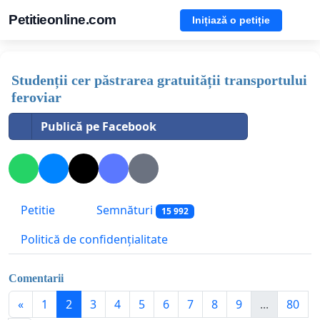
Petitieonline.com
Inițiază o petiție
Studenții cer păstrarea gratuității transportului
feroviar
Publică pe Facebook
Petitie
Semnături
15 992
Politică de confidențialitate
Comentarii
«
1
2
3
4
5
6
7
8
9
...
80