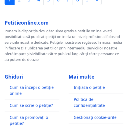
Petitieonline.com
Punem la dispoziția dvs. găzduirea gratis a petițiile online. Aveți
posibilitatea să publicați petiții online la un nivel profesional folosind
serviciile noastre dedicate. Petițiile noastre se regăsesc în mass media
în fiecare zi. Publicarea petițiilor prin intermediul serviciilor noastre
oferă impact și vizibilitate către publicul larg cât și către persoane ce
au putere de decizie
Ghiduri
Mai multe
Cum să începi o petiție
Inițiază o petiție
online
Politică de
Cum se scrie o petiție?
confidențialitate
Cum să promovați o
Gestionați cookie-urile
petiție?