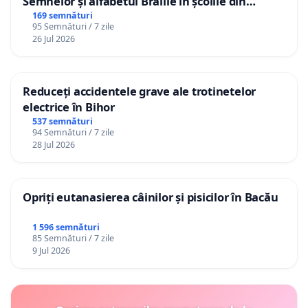
Semnelor și alfabetul Braille în școlile din
Republica Moldova!
169 semnături
95 Semnături / 7 zile
26 Jul 2026
Reduceți accidentele grave ale trotinetelor
electrice în Bihor
537 semnături
94 Semnături / 7 zile
28 Jul 2026
Opriți eutanasierea câinilor și pisicilor în Bacău
1 596 semnături
85 Semnături / 7 zile
9 Jul 2026