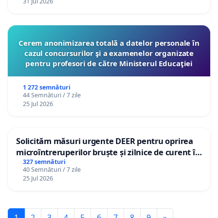
31 Jul 2026
Cerem anonimizarea totală a datelor personale în
cazul concursurilor şi a examenelor organizate
pentru profesori de către Ministerul Educaţiei
1 272 semnături
44 Semnături / 7 zile
25 Jul 2026
Solicităm măsuri urgente DEER pentru oprirea
microîntreruperilor bruște și zilnice de curent în
Sâncraiu de Mureș și Nazna
327 semnături
40 Semnături / 7 zile
25 Jul 2026
1
2
3
4
5
6
7
8
9
»