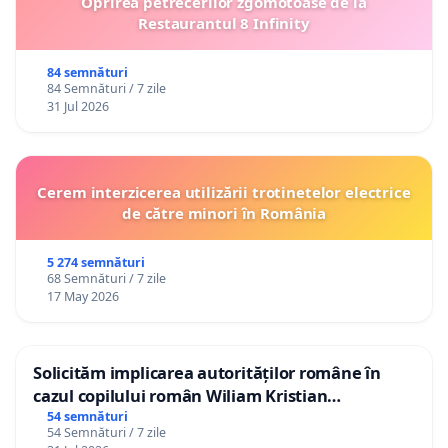
Oprirea petrecerilor zgomotoase de la
Restaurantul 8 Infinity
84 semnături
84 Semnături / 7 zile
31 Jul 2026
Cerem interzicerea utilizării trotinetelor electrice
de către minori în România
5 274 semnături
68 Semnături / 7 zile
17 May 2026
Solicităm implicarea autorităților române în
cazul copilului român Wiliam Kristian
Gheorghe, aflat în plasament în Danemarca de
54 semnături
54 Semnături / 7 zile
12 ani