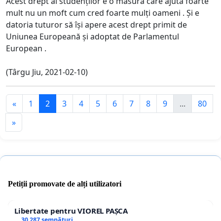
Acest drept al studenților e o măsură care ajută foarte
mult nu un moft cum cred foarte mulți oameni . Și e
datoria tuturor să își apere acest drept primit de
Uniunea Europeană și adoptat de Parlamentul
European .
(Târgu Jiu, 2021-02-10)
«
1
2
3
4
5
6
7
8
9
...
80
»
Petiții promovate de alți utilizatori
Libertate pentru VIOREL PAȘCA
30 287 semnături