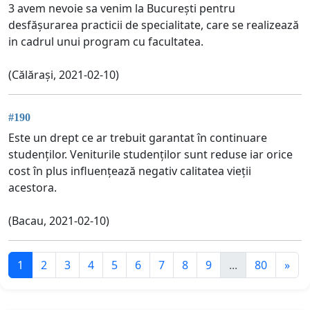
3 avem nevoie sa venim la București pentru
desfășurarea practicii de specialitate, care se realizează
in cadrul unui program cu facultatea.
(Călărași, 2021-02-10)
#190
Este un drept ce ar trebuit garantat în continuare
studenților. Veniturile studenților sunt reduse iar orice
cost în plus influențează negativ calitatea vieții
acestora.
(Bacau, 2021-02-10)
1
2
3
4
5
6
7
8
9
...
80
»