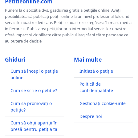
Petitieonline.com
Punem la dispoziția dvs. găzduirea gratis a petițiile online. Aveți
posibilitatea să publicați petiții online la un nivel profesional folosind
serviciile noastre dedicate. Petițiile noastre se regăsesc în mass media
în fiecare zi. Publicarea petițiilor prin intermediul serviciilor noastre
oferă impact și vizibilitate către publicul larg cât și către persoane ce
au putere de decizie
Ghiduri
Mai multe
Cum să începi o petiție
Inițiază o petiție
online
Politică de
Cum se scrie o petiție?
confidențialitate
Cum să promovați o
Gestionați cookie-urile
petiție?
Despre noi
Cum să obții apariții în
presă pentru petiția ta