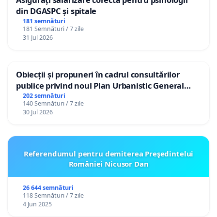
din DGASPC și spitale
181 semnături
181 Semnături / 7 zile
31 Jul 2026
Obiecții și propuneri în cadrul consultărilor
publice privind noul Plan Urbanistic General
(PUG) Ialoveni
202 semnături
140 Semnături / 7 zile
30 Jul 2026
Referendumul pentru demiterea Preşedintelui
României Nicusor Dan
26 644 semnături
118 Semnături / 7 zile
4 Jun 2025