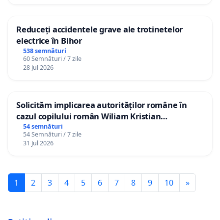
Reduceți accidentele grave ale trotinetelor
electrice în Bihor
538 semnături
60 Semnături / 7 zile
28 Jul 2026
Solicităm implicarea autorităților române în
cazul copilului român Wiliam Kristian
Gheorghe, aflat în plasament în Danemarca de
54 semnături
54 Semnături / 7 zile
12 ani
31 Jul 2026
1
2
3
4
5
6
7
8
9
10
»