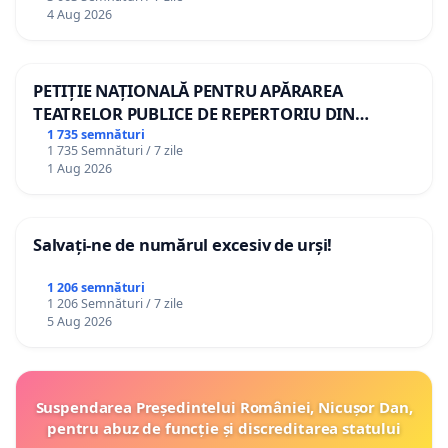
4 Aug 2026
PETIȚIE NAȚIONALĂ PENTRU APĂRAREA
TEATRELOR PUBLICE DE REPERTORIU DIN
ROMÂNIA
1 735 semnături
1 735 Semnături / 7 zile
1 Aug 2026
Salvați-ne de numărul excesiv de urși!
1 206 semnături
1 206 Semnături / 7 zile
5 Aug 2026
Suspendarea Președintelui României, Nicușor Dan,
pentru abuz de funcție și discreditarea statului