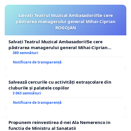
Salvați Teatrul Muzical Ambasadorii!Se cere
păstrarea managerului general Mihai-Ciprian
ROGOJAN
Salvați Teatrul Muzical Ambasadorii!Se cere
păstrarea managerului general Mihai-Ciprian
ROGOJAN
389 semnături
Notificare de transparență
Salvează cercurile cu activități extrașcolare din
cluburile și palatele copiilor
3 063 semnături
Notificare de transparență
Propunem reinvestirea d-nei Ala Nemerenco in
functia de Ministru al Sanatatii