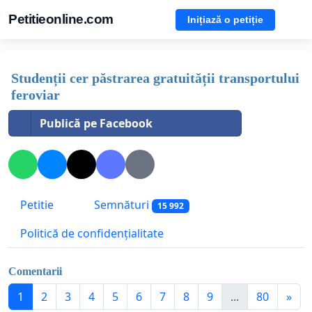
Petitieonline.com
Inițiază o petiție
Studenții cer păstrarea gratuității transportului
feroviar
Publică pe Facebook
Petitie
Semnături
15 992
Politică de confidențialitate
Comentarii
1
2
3
4
5
6
7
8
9
...
80
»