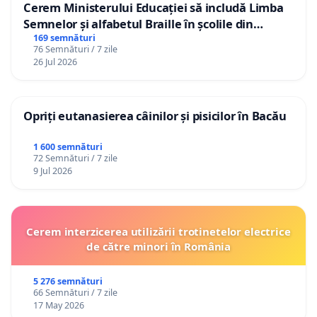
Cerem Ministerului Educației să includă Limba
Semnelor și alfabetul Braille în școlile din
Republica Moldova!
169 semnături
76 Semnături / 7 zile
26 Jul 2026
Opriți eutanasierea câinilor și pisicilor în Bacău
1 600 semnături
72 Semnături / 7 zile
9 Jul 2026
Cerem interzicerea utilizării trotinetelor electrice
de către minori în România
5 276 semnături
66 Semnături / 7 zile
17 May 2026