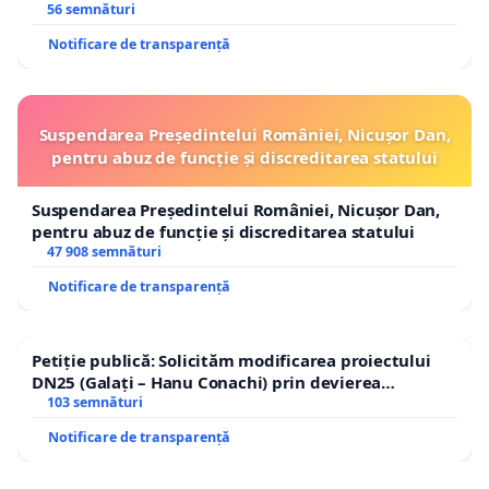
56 semnături
Notificare de transparență
Suspendarea Președintelui României, Nicușor Dan,
pentru abuz de funcție și discreditarea statului
Suspendarea Președintelui României, Nicușor Dan,
pentru abuz de funcție și discreditarea statului
47 908 semnături
Notificare de transparență
Petiție publică: Solicităm modificarea proiectului
DN25 (Galați – Hanu Conachi) prin devierea
traseului în afara localităților!
103 semnături
Notificare de transparență