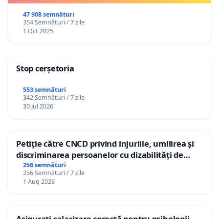
47 908 semnături
354 Semnături / 7 zile
1 Oct 2025
Stop cerșetoria
553 semnături
342 Semnături / 7 zile
30 Jul 2026
Petiție către CNCD privind injuriile, umilirea și
discriminarea persoanelor cu dizabilități de
către utilizatorul TikTok „Gorici”
256 semnături
256 Semnături / 7 zile
1 Aug 2026
Asigurați salarizare corectă pentru psihologii