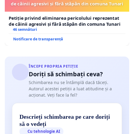
de câinii agresivi și fără stăpân din comuna Tunari
Petiție privind eliminarea pericolului reprezentat
de câinii agresivi și fără stăpân din comuna Tunari
46 semnături
Notificare de transparență
ÎNCEPE PROPRIA PETIȚIE
Doriți să schimbați ceva?
Schimbarea nu se întâmplă dacă tăceți.
Autorul acestei petiții a luat atitudine și a
acționat. Veți face la fel?
Descrieți schimbarea pe care doriți
să o vedeți
Cu tehnologie AI