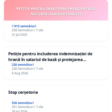
PETIȚIE PENTRU DEMITEREA PREȘEDINTELUI
NICUȘOR DAN DIN FUNCȚIE
1 915 semnături
258 Semnături / 7 zile
31 Jul 2025
Petiție pentru includerea indemnizației de
hrană în salariul de bază și protejarea
gradațiilor de vechime pentru asistenții
226 semnături
226 Semnături / 7 zile
personali
6 Aug 2026
Stop cerșetoria
556 semnături
201 Semnături / 7 zile
30 Jul 2026