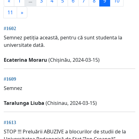
«
1
...
3
4
5
6
7
8
9
10
11
»
#1602
Semnez petiția această, pentru că sunt studenta la
universitate dată.
Ecaterina Moraru
(Chișinău, 2024-03-15)
#1609
Semnez
Taralunga Liuba
(Chisinau, 2024-03-15)
#1613
STOP !!! Preluării ABUZIVE a blocurilor de studii de la
Universitatea Pedagogică de Stat ”Ion Creangă”