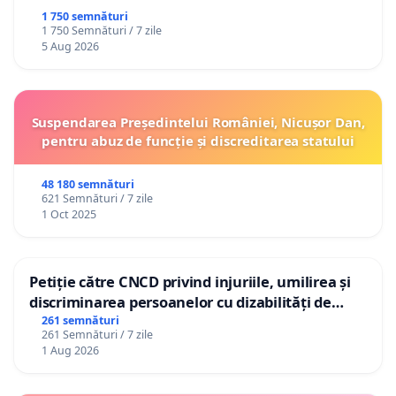
1 750 semnături
1 750 Semnături / 7 zile
5 Aug 2026
Suspendarea Președintelui României, Nicușor Dan,
pentru abuz de funcție și discreditarea statului
48 180 semnături
621 Semnături / 7 zile
1 Oct 2025
Petiție către CNCD privind injuriile, umilirea și
discriminarea persoanelor cu dizabilități de
către utilizatorul TikTok „Gorici”
261 semnături
261 Semnături / 7 zile
1 Aug 2026