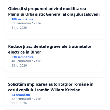
Obiecții și propuneri privind modificarea
Planului Urbanistic General al orașului Ialoveni
100 semnături
61 Semnături / 7 zile
31 Jul 2026
Reduceți accidentele grave ale trotinetelor
electrice în Bihor
538 semnături
48 Semnături / 7 zile
28 Jul 2026
Solicităm implicarea autorităților române în
cazul copilului român Wiliam Kristian
Gheorghe, aflat în plasament în Danemarca de
54 semnături
42 Semnături / 7 zile
12 ani
31 Jul 2026