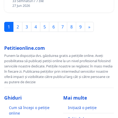
33 Semnături / 7 zile
27 Jun 2026
1
2
3
4
5
6
7
8
9
»
Petitieonline.com
Punem la dispoziția dvs. găzduirea gratis a petițiile online. Aveți
posibilitatea să publicați petiții online la un nivel profesional folosind
serviciile noastre dedicate. Petițiile noastre se regăsesc în mass media
în fiecare zi. Publicarea petițiilor prin intermediul serviciilor noastre
oferă impact și vizibilitate către publicul larg cât și către persoane ce
au putere de decizie
Ghiduri
Mai multe
Cum să începi o petiție
Inițiază o petiție
online