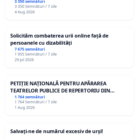
3 350 semnături
3 350 Semnături / 7 zile
4 Aug 2026
Solicităm combaterea urii online față de
persoanele cu dizabilități
7 675 semnături
1 955 Semnături / 7 zile
29 Jul 2026
PETIȚIE NAȚIONALĂ PENTRU APĂRAREA
TEATRELOR PUBLICE DE REPERTORIU DIN
ROMÂNIA
1 764 semnături
1 764 Semnături / 7 zile
1 Aug 2026
Salvați-ne de numărul excesiv de urși!