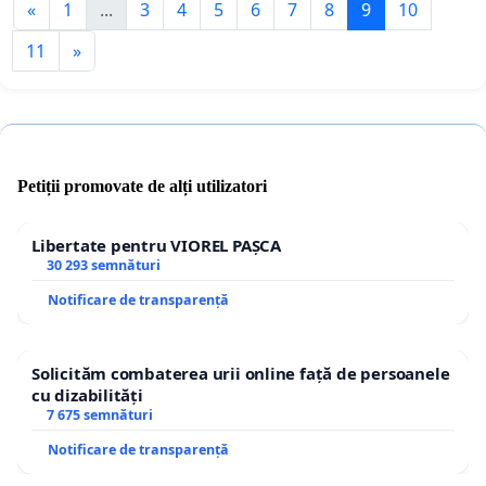
«
1
...
3
4
5
6
7
8
9
10
11
»
Petiții promovate de alți utilizatori
Libertate pentru VIOREL PAȘCA
30 293 semnături
Notificare de transparență
Solicităm combaterea urii online față de persoanele
cu dizabilități
7 675 semnături
Notificare de transparență