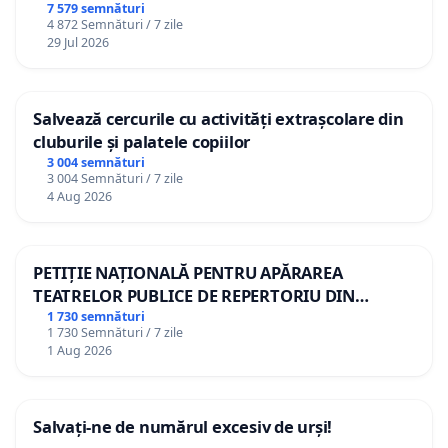
7 579 semnături
4 872 Semnături / 7 zile
29 Jul 2026
Salvează cercurile cu activități extrașcolare din
cluburile și palatele copiilor
3 004 semnături
3 004 Semnături / 7 zile
4 Aug 2026
PETIȚIE NAȚIONALĂ PENTRU APĂRAREA
TEATRELOR PUBLICE DE REPERTORIU DIN
ROMÂNIA
1 730 semnături
1 730 Semnături / 7 zile
1 Aug 2026
Salvați-ne de numărul excesiv de urși!