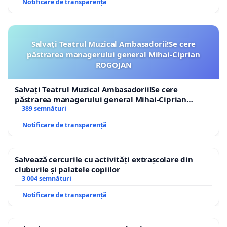
Notificare de transparență
Salvați Teatrul Muzical Ambasadorii!Se cere
păstrarea managerului general Mihai-Ciprian
ROGOJAN
Salvați Teatrul Muzical Ambasadorii!Se cere
păstrarea managerului general Mihai-Ciprian
ROGOJAN
389 semnături
Notificare de transparență
Salvează cercurile cu activități extrașcolare din
cluburile și palatele copiilor
3 004 semnături
Notificare de transparență