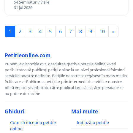
54 Semnături / 7 zile
12 ani
31 Jul 2026
1
2
3
4
5
6
7
8
9
10
»
Petitieonline.com
Punem la dispoziția dvs. găzduirea gratis a petițiile online. Aveți
posibilitatea să publicați petiții online la un nivel profesional folosind
serviciile noastre dedicate. Petițiile noastre se regăsesc în mass media
în fiecare zi. Publicarea petițiilor prin intermediul serviciilor noastre
oferă impact și vizibilitate către publicul larg cât și către persoane ce
au putere de decizie
Ghiduri
Mai multe
Cum să începi o petiție
Inițiază o petiție
online