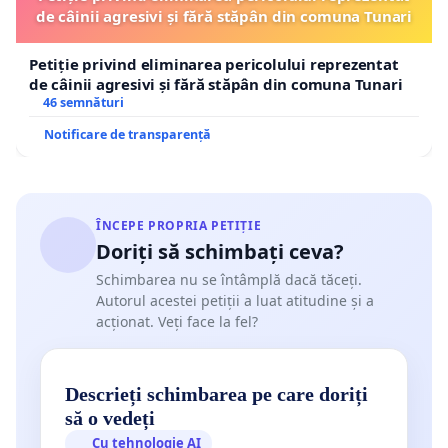
de câinii agresivi și fără stăpân din comuna Tunari
Petiție privind eliminarea pericolului reprezentat
de câinii agresivi și fără stăpân din comuna Tunari
46 semnături
Notificare de transparență
ÎNCEPE PROPRIA PETIȚIE
Doriți să schimbați ceva?
Schimbarea nu se întâmplă dacă tăceți.
Autorul acestei petiții a luat atitudine și a
acționat. Veți face la fel?
Descrieți schimbarea pe care doriți
să o vedeți
Cu tehnologie AI