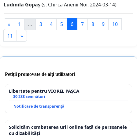
Ludmila Gopaș
(s. Chirca Anenii Noi, 2024-03-14)
«
1
...
3
4
5
6
7
8
9
10
11
»
Petiții promovate de alți utilizatori
Libertate pentru VIOREL PAȘCA
30 288 semnături
Notificare de transparență
Solicităm combaterea urii online față de persoanele
cu dizabilități