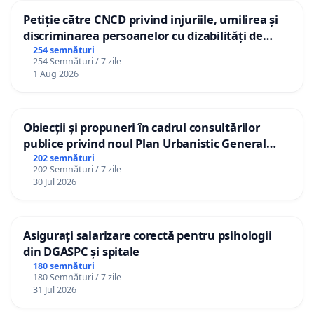
Petiție către CNCD privind injuriile, umilirea și
discriminarea persoanelor cu dizabilități de
către utilizatorul TikTok „Gorici”
254 semnături
254 Semnături / 7 zile
1 Aug 2026
Obiecții și propuneri în cadrul consultărilor
publice privind noul Plan Urbanistic General
(PUG) Ialoveni
202 semnături
202 Semnături / 7 zile
30 Jul 2026
Asigurați salarizare corectă pentru psihologii
din DGASPC și spitale
180 semnături
180 Semnături / 7 zile
31 Jul 2026