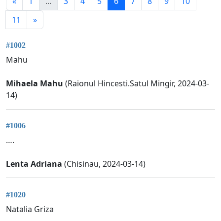
«
1
...
3
4
5
6
7
8
9
10
11
»
#1002
Mahu
Mihaela Mahu
(Raionul Hincesti.Satul Mingir, 2024-03-
14)
#1006
….
Lenta Adriana
(Chisinau, 2024-03-14)
#1020
Natalia Griza