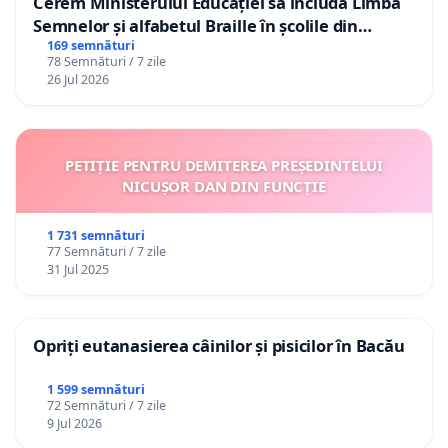
Cerem Ministerului Educației să includă Limba
Semnelor și alfabetul Braille în școlile din
Republica Moldova!
169 semnături
78 Semnături / 7 zile
26 Jul 2026
PETIȚIE PENTRU DEMITEREA PREȘEDINTELUI
NICUȘOR DAN DIN FUNCȚIE
1 731 semnături
77 Semnături / 7 zile
31 Jul 2025
Opriți eutanasierea câinilor și pisicilor în Bacău
1 599 semnături
72 Semnături / 7 zile
9 Jul 2026