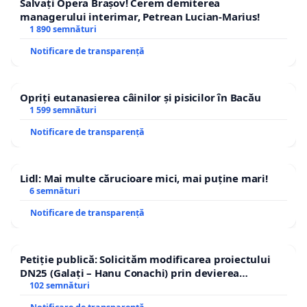
Salvați Opera Brașov! Cerem demiterea
managerului interimar, Petrean Lucian-Marius!
1 890 semnături
Notificare de transparență
Opriți eutanasierea câinilor și pisicilor în Bacău
1 599 semnături
Notificare de transparență
Lidl: Mai multe cărucioare mici, mai puține mari!
6 semnături
Notificare de transparență
Petiție publică: Solicităm modificarea proiectului
DN25 (Galați – Hanu Conachi) prin devierea
traseului în afara localităților!
102 semnături