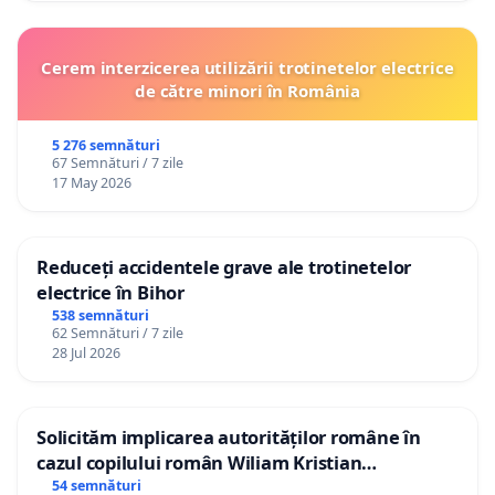
Cerem interzicerea utilizării trotinetelor electrice
de către minori în România
5 276 semnături
67 Semnături / 7 zile
17 May 2026
Reduceți accidentele grave ale trotinetelor
electrice în Bihor
538 semnături
62 Semnături / 7 zile
28 Jul 2026
Solicităm implicarea autorităților române în
cazul copilului român Wiliam Kristian
Gheorghe, aflat în plasament în Danemarca de
54 semnături