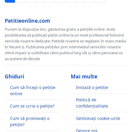
Petitieonline.com
Punem la dispoziția dvs. găzduirea gratis a petițiile online. Aveți
posibilitatea să publicați petiții online la un nivel profesional folosind
serviciile noastre dedicate. Petițiile noastre se regăsesc în mass media
în fiecare zi. Publicarea petițiilor prin intermediul serviciilor noastre
oferă impact și vizibilitate către publicul larg cât și către persoane ce
au putere de decizie
Ghiduri
Mai multe
Cum să începi o petiție
Inițiază o petiție
online
Politică de
Cum se scrie o petiție?
confidențialitate
Cum să promovați o
Gestionați cookie-urile
petiție?
Despre noi