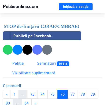
Petitieonline.com
Inițiază o petiție
STOP desființării CJRAE/CMBRAE!
Publică pe Facebook
Petitie
Semnături
16 618
Vizibilitate suplimentară
Comentarii
«
1
...
73
74
75
76
77
78
79
80
...
84
»