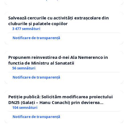
Salvează cercurile cu activități extrașcolare din
cluburile și palatele copiilor
3 477 semnături
Notificare de transparență
Propunem reinvestirea d-nei Ala Nemerenco in
functia de Ministru al Sanatatii
56 semnături
Notificare de transparență
Petiție publică: Solicităm modificarea proiectului
DN25 (Galați – Hanu Conachi) prin devierea
traseului în afara localităților!
104 semnături
Notificare de transparență