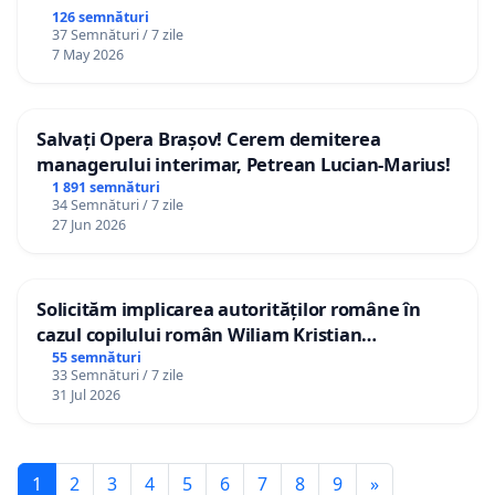
126 semnături
37 Semnături / 7 zile
7 May 2026
Salvați Opera Brașov! Cerem demiterea
managerului interimar, Petrean Lucian-Marius!
1 891 semnături
34 Semnături / 7 zile
27 Jun 2026
Solicităm implicarea autorităților române în
cazul copilului român Wiliam Kristian
Gheorghe, aflat în plasament în Danemarca de
55 semnături
33 Semnături / 7 zile
12 ani
31 Jul 2026
1
2
3
4
5
6
7
8
9
»