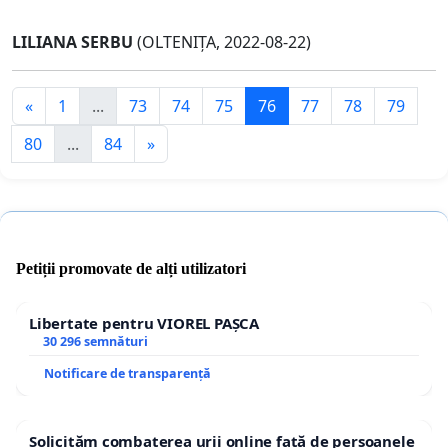
LILIANA SERBU
(OLTENIȚA, 2022-08-22)
«
1
...
73
74
75
76
77
78
79
80
...
84
»
Petiții promovate de alți utilizatori
Libertate pentru VIOREL PAȘCA
30 296 semnături
Notificare de transparență
Solicităm combaterea urii online față de persoanele