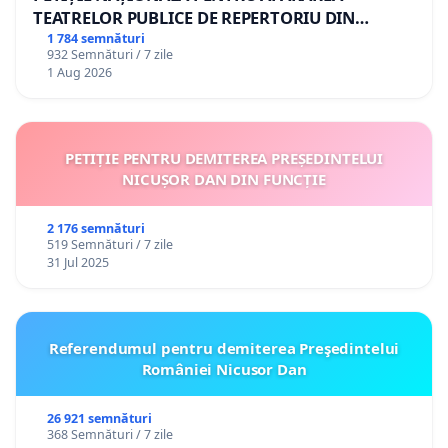
TEATRELOR PUBLICE DE REPERTORIU DIN
ROMÂNIA
1 784 semnături
932 Semnături / 7 zile
1 Aug 2026
PETIȚIE PENTRU DEMITEREA PREȘEDINTELUI
NICUȘOR DAN DIN FUNCȚIE
2 176 semnături
519 Semnături / 7 zile
31 Jul 2025
Referendumul pentru demiterea Preşedintelui
României Nicusor Dan
26 921 semnături
368 Semnături / 7 zile