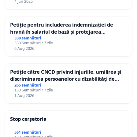
4 Jun 2025
Petiție pentru includerea indemnizației de
hrană în salariul de bază și protejarea
gradațiilor de vechime pentru asistenții
330 semnături
330 Semnături / 7 zile
personali
6 Aug 2026
Petiție către CNCD privind injuriile, umilirea și
discriminarea persoanelor cu dizabilități de
către utilizatorul TikTok „Gorici”
265 semnături
130 Semnături / 7 zile
1 Aug 2026
Stop cerșetoria
561 semnături