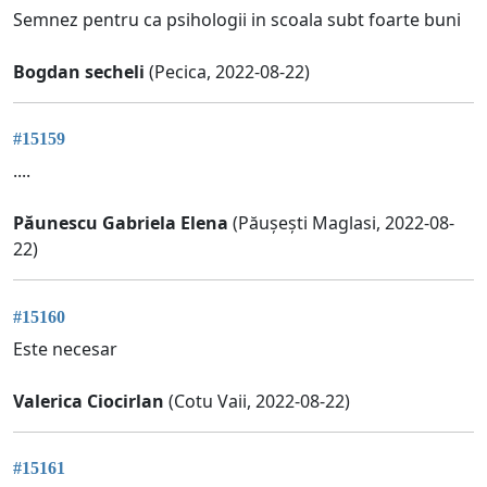
Semnez pentru ca psihologii in scoala subt foarte buni
Bogdan secheli
(Pecica, 2022-08-22)
#15159
....
Păunescu Gabriela Elena
(Păușești Maglasi, 2022-08-
22)
#15160
Este necesar
Valerica Ciocirlan
(Cotu Vaii, 2022-08-22)
#15161