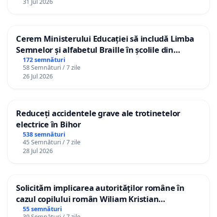
31 Jul 2026
Cerem Ministerului Educației să includă Limba
Semnelor și alfabetul Braille în școlile din
Republica Moldova!
172 semnături
58 Semnături / 7 zile
26 Jul 2026
Reduceți accidentele grave ale trotinetelor
electrice în Bihor
538 semnături
45 Semnături / 7 zile
28 Jul 2026
Solicităm implicarea autorităților române în
cazul copilului român Wiliam Kristian
Gheorghe, aflat în plasament în Danemarca de
55 semnături
39 Semnături / 7 zile