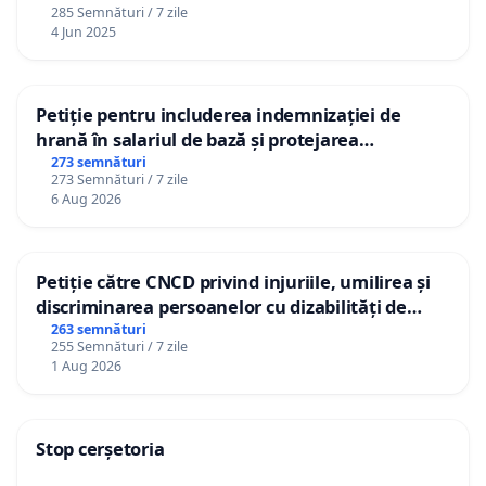
285 Semnături / 7 zile
4 Jun 2025
Petiție pentru includerea indemnizației de
hrană în salariul de bază și protejarea
gradațiilor de vechime pentru asistenții
273 semnături
273 Semnături / 7 zile
personali
6 Aug 2026
Petiție către CNCD privind injuriile, umilirea și
discriminarea persoanelor cu dizabilități de
către utilizatorul TikTok „Gorici”
263 semnături
255 Semnături / 7 zile
1 Aug 2026
Stop cerșetoria