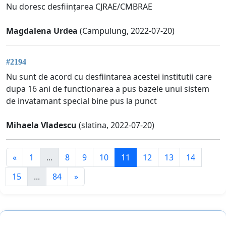
Nu doresc desființarea CJRAE/CMBRAE
Magdalena Urdea
(Campulung, 2022-07-20)
#2194
Nu sunt de acord cu desfiintarea acestei institutii care
dupa 16 ani de functionarea a pus bazele unui sistem
de invatamant special bine pus la punct
Mihaela Vladescu
(slatina, 2022-07-20)
«
1
...
8
9
10
11
12
13
14
15
...
84
»