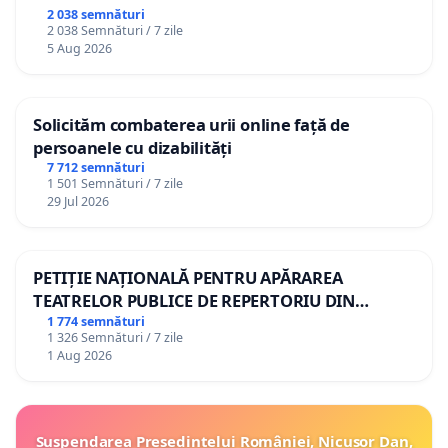
2 038 semnături
2 038 Semnături / 7 zile
5 Aug 2026
Solicităm combaterea urii online față de
persoanele cu dizabilități
7 712 semnături
1 501 Semnături / 7 zile
29 Jul 2026
PETIȚIE NAȚIONALĂ PENTRU APĂRAREA
TEATRELOR PUBLICE DE REPERTORIU DIN
ROMÂNIA
1 774 semnături
1 326 Semnături / 7 zile
1 Aug 2026
Suspendarea Președintelui României, Nicușor Dan,