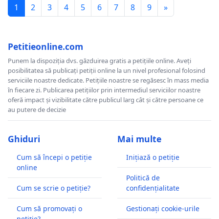
1
2
3
4
5
6
7
8
9
»
Petitieonline.com
Punem la dispoziția dvs. găzduirea gratis a petițiile online. Aveți
posibilitatea să publicați petiții online la un nivel profesional folosind
serviciile noastre dedicate. Petițiile noastre se regăsesc în mass media
în fiecare zi. Publicarea petițiilor prin intermediul serviciilor noastre
oferă impact și vizibilitate către publicul larg cât și către persoane ce
au putere de decizie
Ghiduri
Mai multe
Cum să începi o petiție
Inițiază o petiție
online
Politică de
Cum se scrie o petiție?
confidențialitate
Cum să promovați o
Gestionați cookie-urile
petiție?