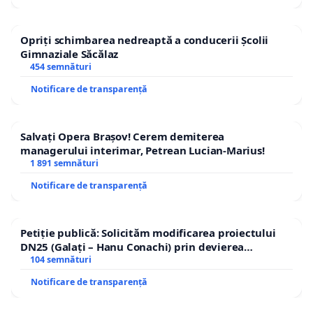
Opriți schimbarea nedreaptă a conducerii Școlii
Gimnaziale Săcălaz
454 semnături
Notificare de transparență
Salvați Opera Brașov! Cerem demiterea
managerului interimar, Petrean Lucian-Marius!
1 891 semnături
Notificare de transparență
Petiție publică: Solicităm modificarea proiectului
DN25 (Galați – Hanu Conachi) prin devierea
traseului în afara localităților!
104 semnături
Notificare de transparență