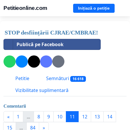
Petitieonline.com
Inițiază o petiție
STOP desființării CJRAE/CMBRAE!
Publică pe Facebook
Petitie
Semnături
16 618
Vizibilitate suplimentară
Comentarii
«
1
...
8
9
10
11
12
13
14
15
...
84
»