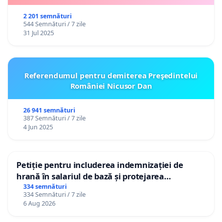
2 201 semnături
544 Semnături / 7 zile
31 Jul 2025
Referendumul pentru demiterea Preşedintelui
României Nicusor Dan
26 941 semnături
387 Semnături / 7 zile
4 Jun 2025
Petiție pentru includerea indemnizației de
hrană în salariul de bază și protejarea
gradațiilor de vechime pentru asistenții
334 semnături
334 Semnături / 7 zile
personali
6 Aug 2026