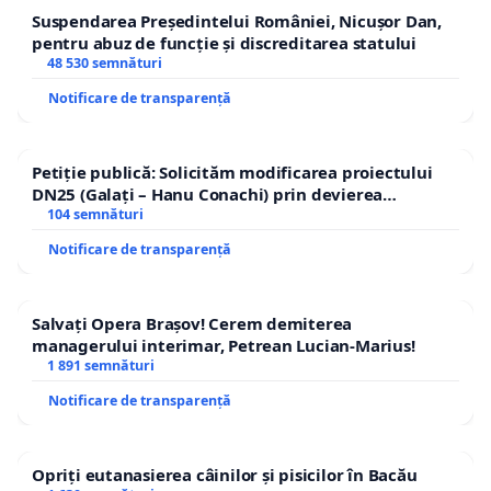
Suspendarea Președintelui României, Nicușor Dan,
pentru abuz de funcție și discreditarea statului
48 530 semnături
Notificare de transparență
Petiție publică: Solicităm modificarea proiectului
DN25 (Galați – Hanu Conachi) prin devierea
traseului în afara localităților!
104 semnături
Notificare de transparență
Salvați Opera Brașov! Cerem demiterea
managerului interimar, Petrean Lucian-Marius!
1 891 semnături
Notificare de transparență
Opriți eutanasierea câinilor și pisicilor în Bacău