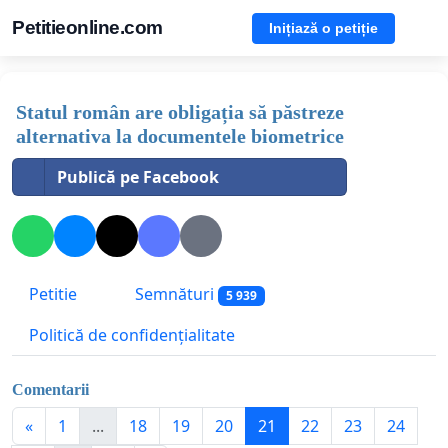
Petitieonline.com
Inițiază o petiție
Statul român are obligația să păstreze
alternativa la documentele biometrice
Publică pe Facebook
Petitie
Semnături
5 939
Politică de confidențialitate
Comentarii
«
1
...
18
19
20
21
22
23
24