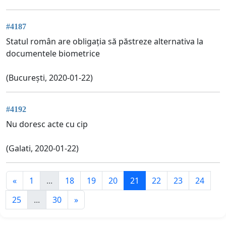
#4187
Statul român are obligația să păstreze alternativa la
documentele biometrice
(București, 2020-01-22)
#4192
Nu doresc acte cu cip
(Galati, 2020-01-22)
«
1
...
18
19
20
21
22
23
24
25
...
30
»