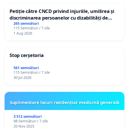
Petiție către CNCD privind injuriile, umilirea și
discriminarea persoanelor cu dizabilități de
către utilizatorul TikTok „Gorici”
265 semnături
115 Semnături / 7 zile
1 Aug 2026
Stop cerșetoria
561 semnături
115 Semnături / 7 zile
30 Jul 2026
Suplimentare locuri rezidențiat medicină generală
3 512 semnături
98 Semnături / 7 zile
20 Nov 2025