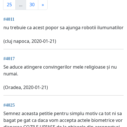
25
...
30
»
#4011
nu trebuie ca acest popor sa ajunga robotii ilumunatilor
(cluj napoca, 2020-01-21)
#4017
Se aduce atingere convingerilor mele religioase și nu
numai.
(Oradea, 2020-01-21)
#4025
Semnez aceasta petitie pentru simplu motiv ca tot ni sa
bagat pe gat ca daca vom accepta actele biometrice vor
disparea COZILE URIASE de la ghiseele din aeroporturi.