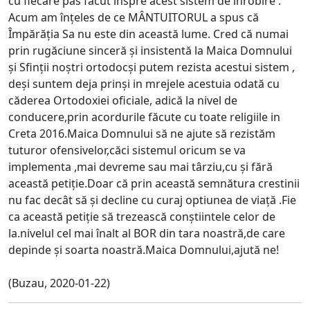
cu fiecare pas facut inspre acest sistem de înrobire .
Acum am înțeles de ce MÂNTUITORUL a spus că
Împărăția Sa nu este din această lume. Cred că numai
prin rugăciune sinceră și insistentă la Maica Domnului
și Sfinții noștri ortodocși putem rezista acestui sistem ,
deși suntem deja prinși in mrejele acestuia odată cu
căderea Ortodoxiei oficiale, adică la nivel de
conducere,prin acordurile făcute cu toate religiile in
Creta 2016.Maica Domnului să ne ajute să rezistăm
tuturor ofensivelor,căci sistemul oricum se va
implementa ,mai devreme sau mai târziu,cu și fără
această petiție.Doar că prin această semnătura crestinii
nu fac decât să și decline cu curaj optiunea de viață .Fie
ca această petiție să trezească conștiintele celor de
la.nivelul cel mai înalt al BOR din tara noastră,de care
depinde și soarta noastră.Maica Domnului,ajută ne!
(Buzau, 2020-01-22)