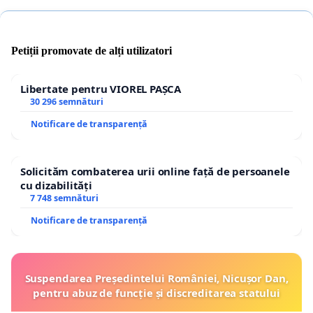
Petiții promovate de alți utilizatori
Libertate pentru VIOREL PAȘCA
30 296 semnături
Notificare de transparență
Solicităm combaterea urii online față de persoanele
cu dizabilități
7 748 semnături
Notificare de transparență
Suspendarea Președintelui României, Nicușor Dan,
pentru abuz de funcție și discreditarea statului