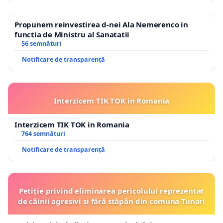
Propunem reinvestirea d-nei Ala Nemerenco in
functia de Ministru al Sanatatii
56 semnături
Notificare de transparență
Interzicem TIK TOK in Romania
Interzicem TIK TOK in Romania
764 semnături
Notificare de transparență
Petiție privind eliminarea pericolului reprezentat
de câinii agresivi și fără stăpân din comuna Tunari