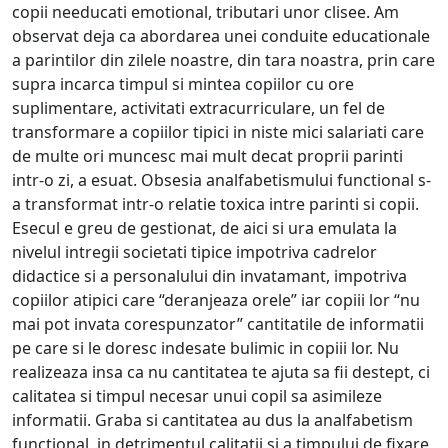
copii needucati emotional, tributari unor clisee. Am
observat deja ca abordarea unei conduite educationale
a parintilor din zilele noastre, din tara noastra, prin care
supra incarca timpul si mintea copiilor cu ore
suplimentare, activitati extracurriculare, un fel de
transformare a copiilor tipici in niste mici salariati care
de multe ori muncesc mai mult decat proprii parinti
intr-o zi, a esuat. Obsesia analfabetismului functional s-
a transformat intr-o relatie toxica intre parinti si copii.
Esecul e greu de gestionat, de aici si ura emulata la
nivelul intregii societati tipice impotriva cadrelor
didactice si a personalului din invatamant, impotriva
copiilor atipici care “deranjeaza orele” iar copiii lor “nu
mai pot invata corespunzator” cantitatile de informatii
pe care si le doresc indesate bulimic in copiii lor. Nu
realizeaza insa ca nu cantitatea te ajuta sa fii destept, ci
calitatea si timpul necesar unui copil sa asimileze
informatii. Graba si cantitatea au dus la analfabetism
functional, in detrimentul calitatii si a timpului de fixare