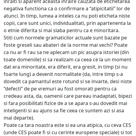
inraiti si aparent aceasta inraire cauzata de etichetarea
negativa functiona ca o confirmare a “atipicitatii” lor de
atunci. In timp, lumea a inteles ca nu poti eticheta niste
copii, care sunt unici, individualitati, prin apartenenta la
o etnie diferita si mai slaba pentru ca e minoritara.
Stiti cum normele gramaticilor actuale sunt bazate pe
foste greseli sau abateri de la norme mai vechi? Poate
ca nu ar fi rau sa ne aplecam un pic asupra istoriei (din
toate domeniile) si sa realizam ca ceea ce la un moment
dat era minoritate, era diferit, era gresit, in timp (si nu
foarte lung) a devenit normalitate (da, intre timp s-a
dovedit ca pamantul este rotund si se invarte, desi niste
“defecti” de pe vremuri au fost omorati pentru ca
credeau asta, da, oamenii care pareau inadaptati, bipezi
si fara posibilitati fizice de a se apara s-au dovedit mai
inteligenti si au ajuns sa fie ceea ce suntem azi si asa
mai departe).
Poate ca tara noastra este si ea una atipica, cu ceva CES
(unde CES poate fi si cu cerinte europene speciale) si tot