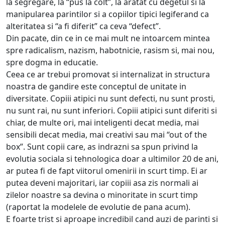
la segregare, la “pus la colt”, la aratat cu degetul si la
manipularea parintilor si a copiilor tipici legiferand ca
alteritatea si “a fi diferit” ca ceva “defect”.
Din pacate, din ce in ce mai mult ne intoarcem mintea
spre radicalism, nazism, habotnicie, rasism si, mai nou,
spre dogma in educatie.
Ceea ce ar trebui promovat si internalizat in structura
noastra de gandire este conceptul de unitate in
diversitate. Copiii atipici nu sunt defecti, nu sunt prosti,
nu sunt rai, nu sunt inferiori. Copiii atipici sunt diferiti si
chiar, de multe ori, mai inteligenti decat media, mai
sensibili decat media, mai creativi sau mai “out of the
box”. Sunt copii care, as indrazni sa spun privind la
evolutia sociala si tehnologica doar a ultimilor 20 de ani,
ar putea fi de fapt viitorul omenirii in scurt timp. Ei ar
putea deveni majoritari, iar copiii asa zis normali ai
zilelor noastre sa devina o minoritate in scurt timp
(raportat la modelele de evolutie de pana acum).
E foarte trist si aproape incredibil cand auzi de parinti si