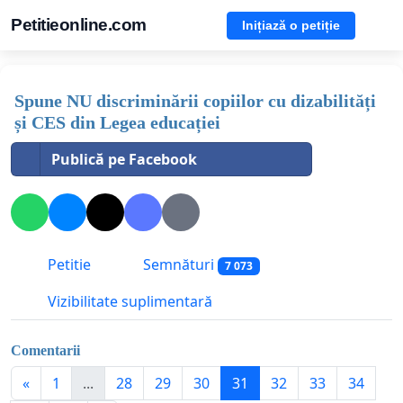
Petitieonline.com
Inițiază o petiție
Spune NU discriminării copiilor cu dizabilități
și CES din Legea educației
Publică pe Facebook
Petitie
Semnături
7 073
Vizibilitate suplimentară
Comentarii
«
1
...
28
29
30
31
32
33
34