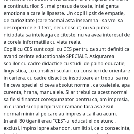
a continuturilor. Si, mai presus de toate, inteligenta
emotionala care le lipseste. Un copil lipsit de empatie,
de curiozitate (care tocmai asta inseamna - sa vrei sa
descoperi ce e diferit, necunoscut) nu va putea
niciodata sa inteleaga ce citeste, nu va avea interesul de
a corela informatiile cu viata reala.
Copiii cu CES sunt copii cu CES pentru ca sunt definiti ca
avand cerinte educationale SPECIALE. Asigurarea
scolilor cu cadre didactice cu studii de paiho-educatie,
lingvistica, cu consilieri scolari, cu consilieri de orientare
in cariera, cu cadre disactice insotitoare ar trebui sa nu
fie ceva special, ci ceva absolut normal, ca toaletele, apa
curenta, hrana, manualele. Si ar trebui ca acest normal
sa fie si finantat corespunzator pentru ca, am impresia,
in curand si copiii tipici vor ramane fara asa zisul
normal minimal pe care au impresia ca il au acum.
In anii ‘80 tiganii erau “CES”-ul educatiei de atunci,
exclusi, impinsi spre abandon, umiliti si, ca o consecinta,