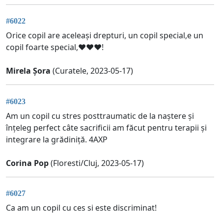
#6022
Orice copil are aceleași drepturi, un copil special,e un
copil foarte special,♥️♥️♥️!
Mirela Șora
(Curatele, 2023-05-17)
#6023
Am un copil cu stres posttraumatic de la naștere și
înțeleg perfect câte sacrificii am făcut pentru terapii și
integrare la grădiniță. 4AXP
Corina Pop
(Floresti/Cluj, 2023-05-17)
#6027
Ca am un copil cu ces si este discriminat!