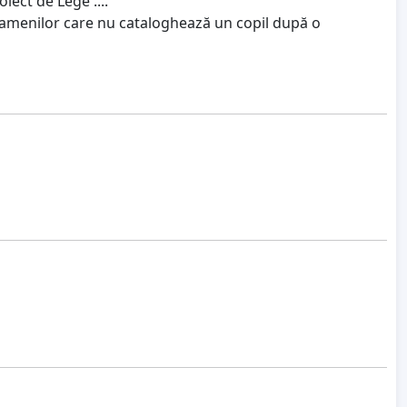
iect de Lege ....
ul oamenilor care nu cataloghează un copil după o