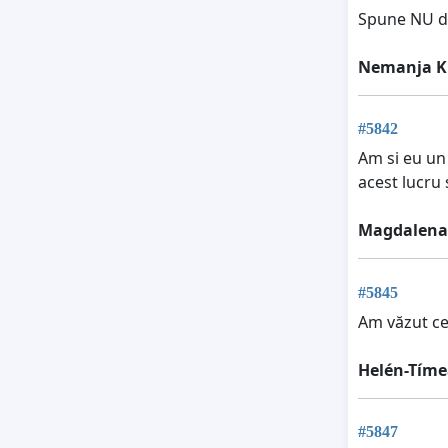
Spune NU dis
Nemanja Kr
#5842
Am si eu un 
acest lucru 
Magdalena
#5845
Am văzut ce 
Helén-Tím
#5847