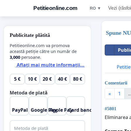
Petitieonline.com
Vezi (răsfoi
RO ▼
Spune NU d
Publicitate plătită
Petitieonline.com va promova
Publi
această petiție către un număr de
3,000
persoane.
Aflați mai multe informații...
Petitie
5 €
10 €
20 €
40 €
80 €
Comentarii
Metoda de plată
«
1
..
#5801
PayPal
Google Pay
Apple Pay
Card bancar
Eliminarea 
Metoda de plată