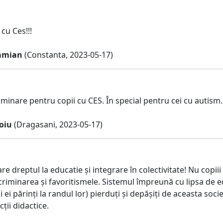
cu Ces!!!
amian
(Constanta, 2023-05-17)
iminare pentru copii cu CES. În special pentru cei cu autism.
soiu
(Dragasani, 2023-05-17)
are dreptul la educatie și integrare în colectivitate! Nu copi
criminarea și favoritismele. Sistemul împreună cu lipsa de e
i ei părinți la randul lor) pierduți și depășiți de aceasta so
cții didactice.