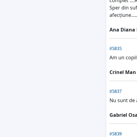
complet ....
Sper din suf
afecțiune.....
Ana Diana 
#5835
Am un copil
Crinel Man
#5837
Nu sunt de 
Gabriel Os
#5839