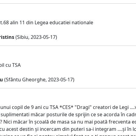
t.68 alin 11 din Legea educatiei nationale
istins
(Sibiu, 2023-05-17)
pil cu TSA
bu
(Sfântu Gheorghe, 2023-05-17)
ui copil de 9 ani cu TSA *CES* "Dragi" creatori de Legi ....vo
 suplimentati măcar posturile de sprijin ce se acorda în cadr
..? Nici măcar în școală de masa sa nu mai poată frecventa edu
u acest destin și incercam din puteri sa-i integram ....și în l