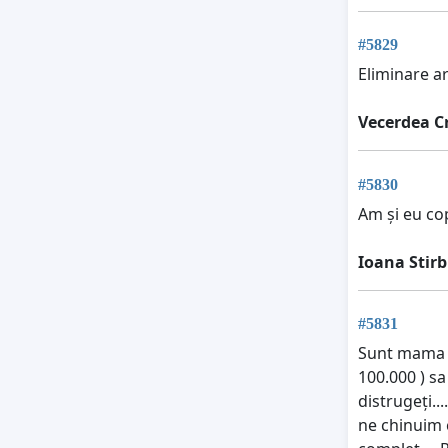
#5829
Eliminare ar
Vecerdea Cr
#5830
Am și eu co
Ioana Stir
#5831
Sunt mama un
100.000 ) sa
distrugeți..
ne chinuim c