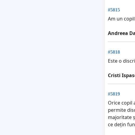
#5815
Am un copil 
Andreea D
#5818
Este o discr
Cristi Ispa
#5819
Orice copil 
permite dis
majoritate ș
ce dețin fun