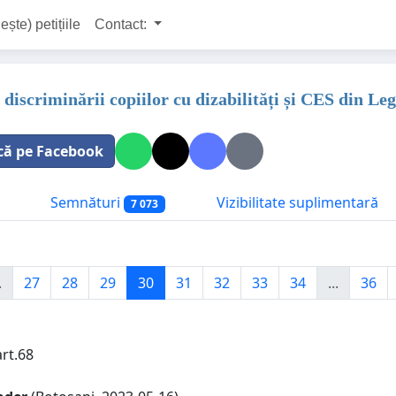
ește) petițiile
Contact:
iscriminării copiilor cu dizabilități și CES din Leg
că pe Facebook
Semnături
Vizibilitate suplimentară
7 073
.
27
28
29
30
31
32
33
34
...
36
art.68