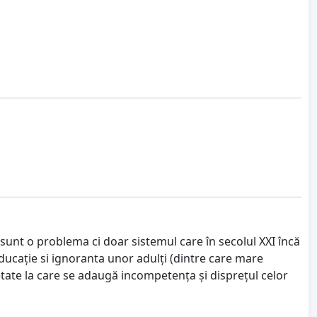
ii sunt o problema ci doar sistemul care în secolul XXI încă
ducație si ignoranta unor adulți (dintre care mare
cietate la care se adaugă incompetența și disprețul celor