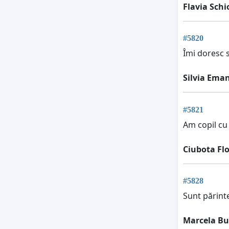
Flavia Sch
#5820
Îmi doresc s
Silvia Ema
#5821
Am copil cu
Ciubota Fl
#5828
Sunt părinte
Marcela B