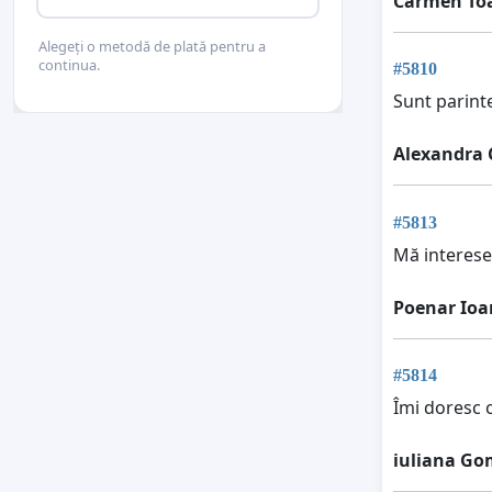
Carmen To
Alegeți o metodă de plată pentru a
continua.
#5810
Sunt parinte
Alexandra
#5813
Mă interesea
Poenar Ioa
#5814
Îmi doresc 
iuliana Go