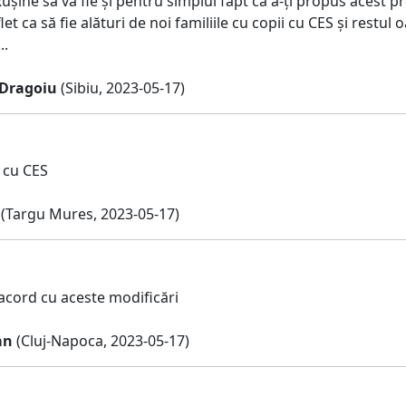
Rușine sa va fie și pentru simplul fapt ca a-ți propus acest pro
let ca să fie alături de noi familiile cu copii cu CES și rest
..
Dragoiu
(Sibiu, 2023-05-17)
 cu CES
(Targu Mures, 2023-05-17)
acord cu aceste modificări
an
(Cluj-Napoca, 2023-05-17)