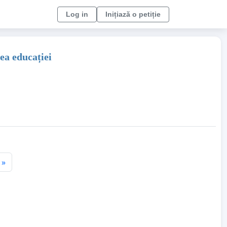
Log in
Inițiază o petiție
ea educației
»