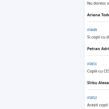
Nu doresc su
Ariana Tod
#5849
Si copii cu 
Petran Adr
#5851
Copiii cu CE
Sîrbu Alex
#5852
Acești copii