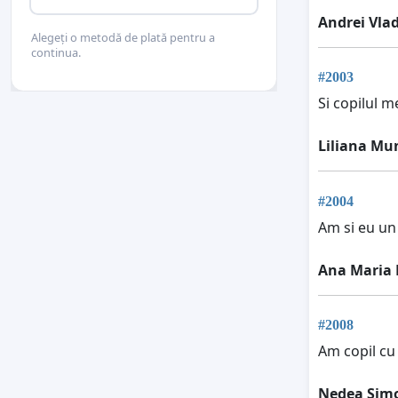
Andrei Vla
Alegeți o metodă de plată pentru a
continua.
#2003
Si copilul m
Liliana Mu
#2004
Am si eu un
Ana Maria 
#2008
Am copil cu
Nedea Sim