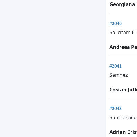
Georgiana 
#2040
Solicităm EL
Andreea Pa
#2041
Semnez
Costan Jut
#2043
Sunt de acor
Adrian Cri