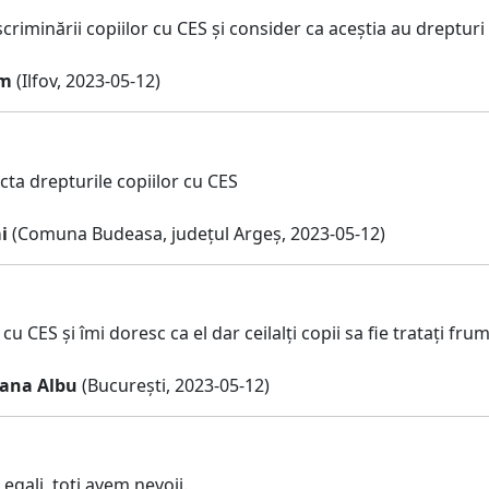
riminării copiilor cu CES și consider ca aceștia au drepturi 
im
(Ilfov, 2023-05-12)
cta drepturile copiilor cu CES
i
(Comuna Budeasa, județul Argeș, 2023-05-12)
cu CES și îmi doresc ca el dar ceilalți copii sa fie tratați fru
ana Albu
(București, 2023-05-12)
egali, toti avem nevoii.