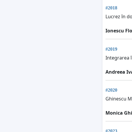
#2018
Lucrez în do
Ionescu Flo
#2019
Integrarea 
Andreea Iv
#2020
Ghinescu M
Monica Gh
#2023