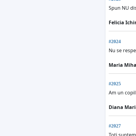
Spun NU disc
Felicia Ich
#2024
Nu se respe
Maria Miha
#2025
Am un copil 
Diana Mari
#2027
Toti suntem 