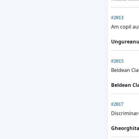
#2013
Am copil aut
Ungureanu 
#2015
Beldean Cla
Beldean Cl
#2017
Discriminar
Gheorghita