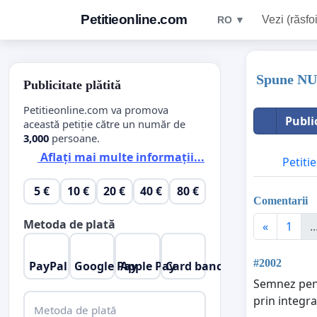
Petitieonline.com
Vezi (răsfoi
RO ▼
Spune NU d
Publicitate plătită
Petitieonline.com va promova
Publi
această petiție către un număr de
3,000
persoane.
Aflați mai multe informații...
Petitie
5 €
10 €
20 €
40 €
80 €
Comentarii
Metoda de plată
«
1
..
#2002
PayPal
Google Pay
Apple Pay
Card bancar
Semnez pentr
prin integra
Metoda de plată