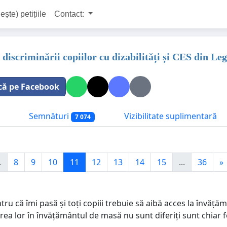
ește) petițiile
Contact:
iscriminării copiilor cu dizabilități și CES din Leg
că pe Facebook
Semnături
Vizibilitate suplimentară
7 074
.
8
9
10
11
12
13
14
15
...
36
»
u că îmi pasă și toți copiii trebuie să aibă acces la învățăm
rea lor în învățământul de masă nu sunt diferiți sunt chiar fo