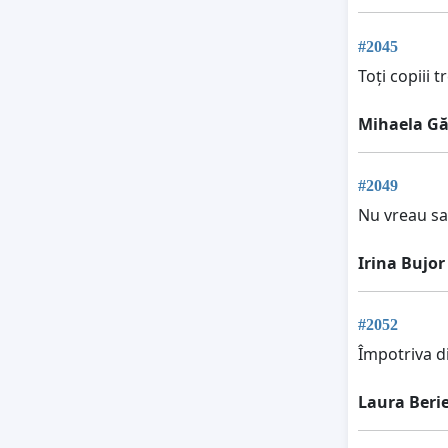
#2045
Toți copiii 
Mihaela G
#2049
Nu vreau sa 
Irina Bujor
#2052
Împotriva di
Laura Beri