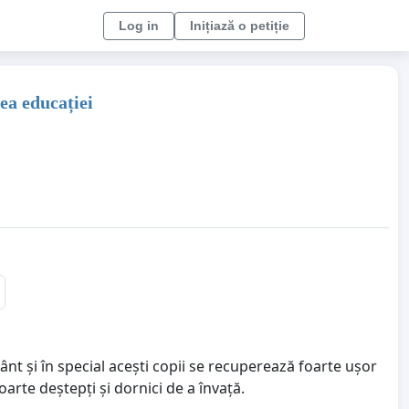
Log in
Inițiază o petiție
ea educației
ânt și în special acești copii se recuperează foarte ușor
arte deștepți și dornici de a învață.