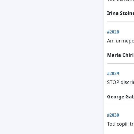
Irina Stoin
#2028
Am un nepo
Maria Chiri
#2029
STOP discrim
George Gab
#2030
Toti copiii t