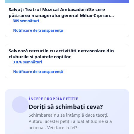
Salvați Teatrul Muzical Ambasadorii!Se cere
păstrarea managerului general Mihai-Ciprian
ROGOJAN
389 semnături
Notificare de transparență
Salvează cercurile cu activități extrașcolare din
cluburile și palatele copiilor
3 076 semnături
Notificare de transparență
ÎNCEPE PROPRIA PETIȚIE
Doriți să schimbați ceva?
Schimbarea nu se întâmplă dacă tăceți.
Autorul acestei petiții a luat atitudine și a
acționat. Veți face la fel?