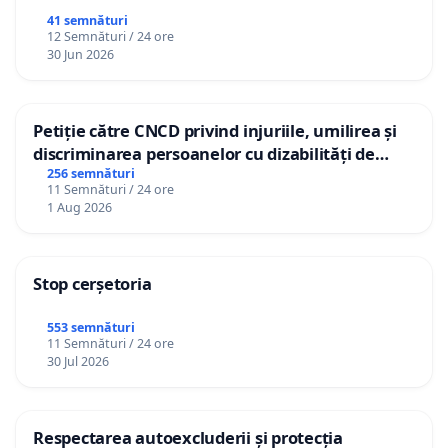
41 semnături
12 Semnături / 24 ore
30 Jun 2026
Petiție către CNCD privind injuriile, umilirea și
discriminarea persoanelor cu dizabilități de
către utilizatorul TikTok „Gorici”
256 semnături
11 Semnături / 24 ore
1 Aug 2026
Stop cerșetoria
553 semnături
11 Semnături / 24 ore
30 Jul 2026
Respectarea autoexcluderii și protecția