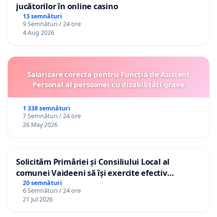
jucătorilor în online casino
13 semnături
9 Semnături / 24 ore
4 Aug 2026
Salarizare corecta pentru Funcția de Asistent
Personal al persoanei cu dizabilități grave
1 338 semnături
7 Semnături / 24 ore
26 May 2026
Solicităm Primăriei și Consiliului Local al
comunei Vaideeni să își exercite efectiv
atribuțiile legale și să reprezinte interesele
20 semnături
6 Semnături / 24 ore
cetățenilor în raport cu APAVIL S.A, operatorul
21 Jul 2026
serviciului de apă!