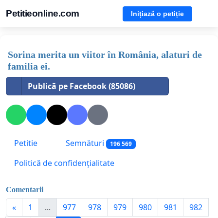
Petitieonline.com
Inițiază o petiție
Sorina merita un viitor în România, alaturi de
familia ei.
Publică pe Facebook (85086)
Petitie
Semnături
196 569
Politică de confidențialitate
Comentarii
«
1
...
977
978
979
980
981
982