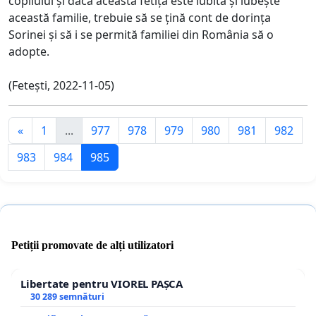
copilului și dacă aceasta fetiță este iubită și iubește
această familie, trebuie să se țină cont de dorința
Sorinei și să i se permită familiei din România să o
adopte.
(Fetești, 2022-11-05)
«
1
...
977
978
979
980
981
982
983
984
985
Petiții promovate de alți utilizatori
Libertate pentru VIOREL PAȘCA
30 289 semnături