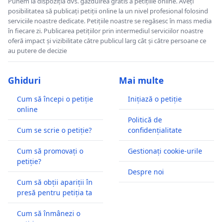
Punem la dispoziția dvs. găzduirea gratis a petițiile online. Aveți
posibilitatea să publicați petiții online la un nivel profesional folosind
serviciile noastre dedicate. Petițiile noastre se regăsesc în mass media
în fiecare zi. Publicarea petițiilor prin intermediul serviciilor noastre
oferă impact și vizibilitate către publicul larg cât și către persoane ce
au putere de decizie
Ghiduri
Mai multe
Cum să începi o petiție
Inițiază o petiție
online
Politică de
Cum se scrie o petiție?
confidențialitate
Cum să promovați o
Gestionați cookie-urile
petiție?
Despre noi
Cum să obții apariții în
presă pentru petiția ta
Cum să înmânezi o