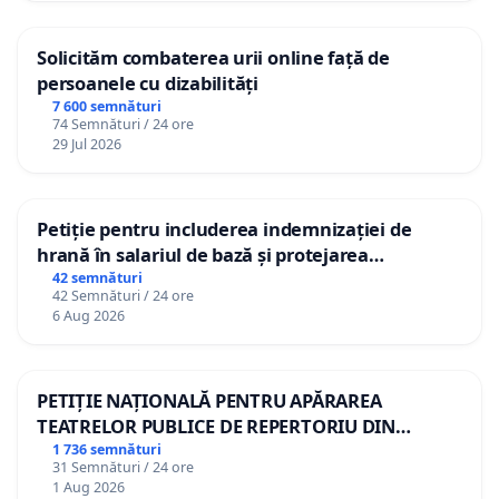
Solicităm combaterea urii online față de
persoanele cu dizabilități
7 600 semnături
74 Semnături / 24 ore
29 Jul 2026
Petiție pentru includerea indemnizației de
hrană în salariul de bază și protejarea
gradațiilor de vechime pentru asistenții
42 semnături
42 Semnături / 24 ore
personali
6 Aug 2026
PETIȚIE NAȚIONALĂ PENTRU APĂRAREA
TEATRELOR PUBLICE DE REPERTORIU DIN
ROMÂNIA
1 736 semnături
31 Semnături / 24 ore
1 Aug 2026