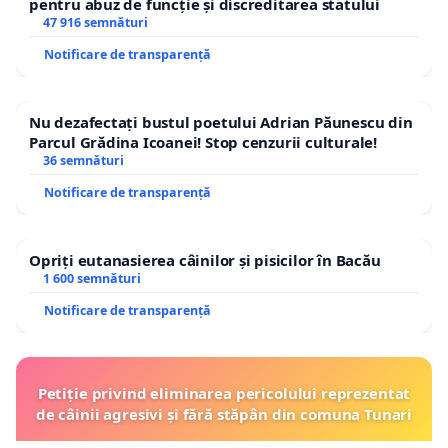
pentru abuz de funcție și discreditarea statului
47 916 semnături
Notificare de transparență
Nu dezafectați bustul poetului Adrian Păunescu din
Parcul Grădina Icoanei! Stop cenzurii culturale!
36 semnături
Notificare de transparență
Opriți eutanasierea câinilor și pisicilor în Bacău
1 600 semnături
Notificare de transparență
Petiție privind eliminarea pericolului reprezentat
de câinii agresivi și fără stăpân din comuna Tunari