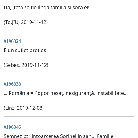
Da,,,fata să fie lîngă familia și sora ei!
(Tg.JIU, 2019-11-12)
#196824
E un suflet prețios
(Sebes, 2019-11-12)
#196838
... România = Popor nesaț, nesiguranță, instabilitate,..
(Linz, 2019-12-08)
#196846
Semnez ptr intoarcerea Sorinei in sanul Familiei