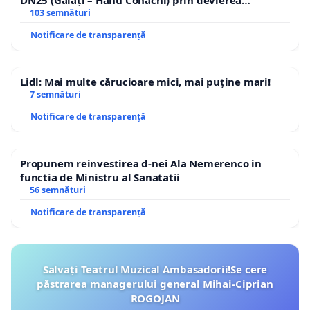
DN25 (Galați – Hanu Conachi) prin devierea
traseului în afara localităților!
103 semnături
Notificare de transparență
Lidl: Mai multe cărucioare mici, mai puține mari!
7 semnături
Notificare de transparență
Propunem reinvestirea d-nei Ala Nemerenco in
functia de Ministru al Sanatatii
56 semnături
Notificare de transparență
Salvați Teatrul Muzical Ambasadorii!Se cere
păstrarea managerului general Mihai-Ciprian
ROGOJAN