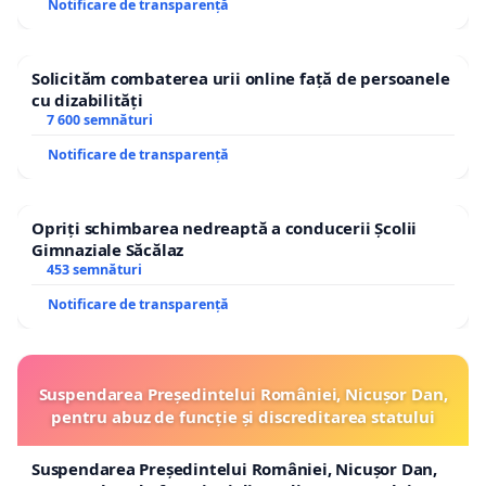
Notificare de transparență
Solicităm combaterea urii online față de persoanele
cu dizabilități
7 600 semnături
Notificare de transparență
Opriți schimbarea nedreaptă a conducerii Școlii
Gimnaziale Săcălaz
453 semnături
Notificare de transparență
Suspendarea Președintelui României, Nicușor Dan,
pentru abuz de funcție și discreditarea statului
Suspendarea Președintelui României, Nicușor Dan,