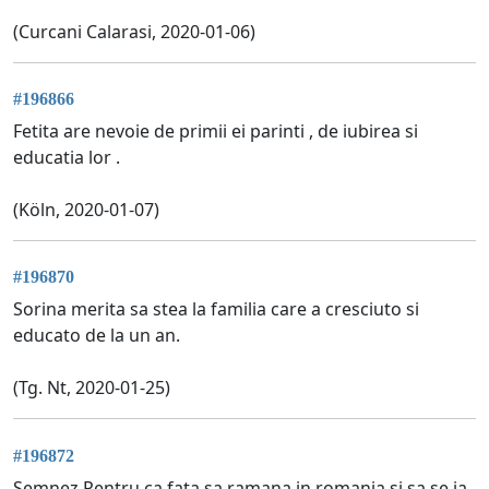
(Curcani Calarasi, 2020-01-06)
#196866
Fetita are nevoie de primii ei parinti , de iubirea si
educatia lor .
(Köln, 2020-01-07)
#196870
Sorina merita sa stea la familia care a cresciuto si
educato de la un an.
(Tg. Nt, 2020-01-25)
#196872
Semnez Pentru ca fata sa ramana in romania si sa se ia