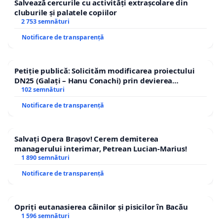
Salvează cercurile cu activități extrașcolare din
cluburile și palatele copiilor
2 753 semnături
Notificare de transparență
Petiție publică: Solicităm modificarea proiectului
DN25 (Galați – Hanu Conachi) prin devierea
traseului în afara localităților!
102 semnături
Notificare de transparență
Salvați Opera Brașov! Cerem demiterea
managerului interimar, Petrean Lucian-Marius!
1 890 semnături
Notificare de transparență
Opriți eutanasierea câinilor și pisicilor în Bacău
1 596 semnături