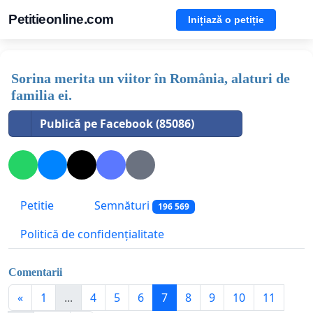
Petitieonline.com
Inițiază o petiție
Sorina merita un viitor în România, alaturi de
familia ei.
Publică pe Facebook (85086)
Petitie
Semnături
196 569
Politică de confidențialitate
Comentarii
«
1
...
4
5
6
7
8
9
10
11