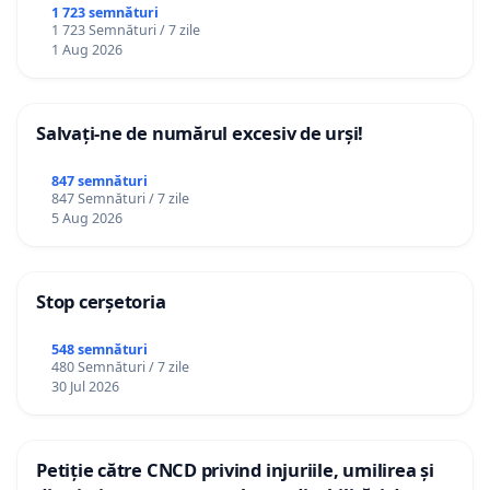
ROMÂNIA
1 723 semnături
1 723 Semnături / 7 zile
1 Aug 2026
Salvați-ne de numărul excesiv de urși!
847 semnături
847 Semnături / 7 zile
5 Aug 2026
Stop cerșetoria
548 semnături
480 Semnături / 7 zile
30 Jul 2026
Petiție către CNCD privind injuriile, umilirea și