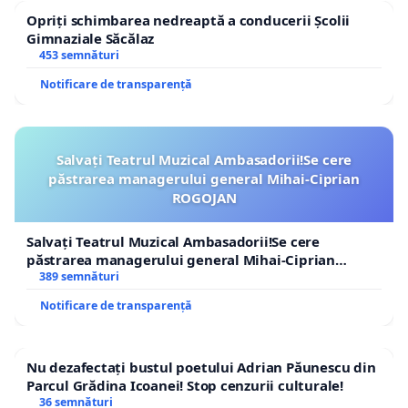
Opriți schimbarea nedreaptă a conducerii Școlii
Gimnaziale Săcălaz
453 semnături
Notificare de transparență
Salvați Teatrul Muzical Ambasadorii!Se cere
păstrarea managerului general Mihai-Ciprian
ROGOJAN
Salvați Teatrul Muzical Ambasadorii!Se cere
păstrarea managerului general Mihai-Ciprian
ROGOJAN
389 semnături
Notificare de transparență
Nu dezafectați bustul poetului Adrian Păunescu din
Parcul Grădina Icoanei! Stop cenzurii culturale!
36 semnături