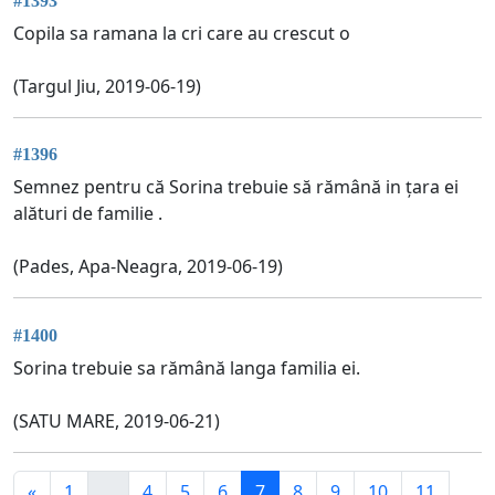
#1393
Copila sa ramana la cri care au crescut o
(Targul Jiu, 2019-06-19)
#1396
Semnez pentru că Sorina trebuie să rămână in țara ei
alături de familie .
(Pades, Apa-Neagra, 2019-06-19)
#1400
Sorina trebuie sa rămână langa familia ei.
(SATU MARE, 2019-06-21)
«
1
...
4
5
6
7
8
9
10
11