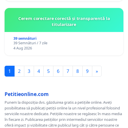
Cerem corectare corectă și transparentă la
titularizare
39 semnături
39 Semnături / 7 zile
4 Aug 2026
1
2
3
4
5
6
7
8
9
»
Petitieonline.com
Punem la dispoziția dvs. găzduirea gratis a petițiile online. Aveți
posibilitatea să publicați petiții online la un nivel profesional folosind
serviciile noastre dedicate. Petițiile noastre se regăsesc în mass media
în fiecare zi. Publicarea petițiilor prin intermediul serviciilor noastre
oferă impact și vizibilitate către publicul larg cât și către persoane ce