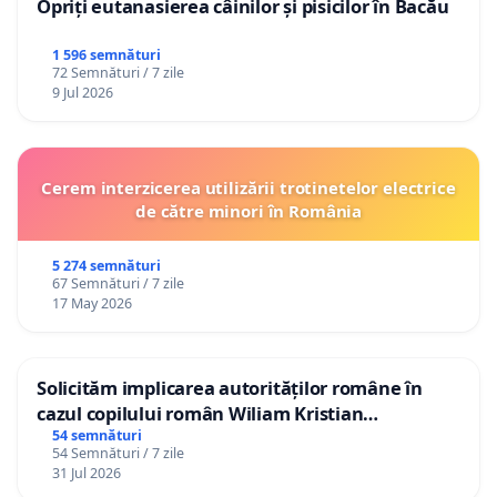
Opriți eutanasierea câinilor și pisicilor în Bacău
1 596 semnături
72 Semnături / 7 zile
9 Jul 2026
Cerem interzicerea utilizării trotinetelor electrice
de către minori în România
5 274 semnături
67 Semnături / 7 zile
17 May 2026
Solicităm implicarea autorităților române în
cazul copilului român Wiliam Kristian
Gheorghe, aflat în plasament în Danemarca de
54 semnături
54 Semnături / 7 zile
12 ani
31 Jul 2026