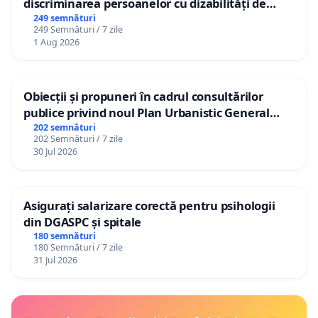
discriminarea persoanelor cu dizabilități de
către utilizatorul TikTok „Gorici”
249 semnături
249 Semnături / 7 zile
1 Aug 2026
Obiecții și propuneri în cadrul consultărilor
publice privind noul Plan Urbanistic General
(PUG) Ialoveni
202 semnături
202 Semnături / 7 zile
30 Jul 2026
Asigurați salarizare corectă pentru psihologii
din DGASPC și spitale
180 semnături
180 Semnături / 7 zile
31 Jul 2026