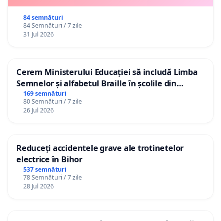
84 semnături
84 Semnături / 7 zile
31 Jul 2026
Cerem Ministerului Educației să includă Limba
Semnelor și alfabetul Braille în școlile din
Republica Moldova!
169 semnături
80 Semnături / 7 zile
26 Jul 2026
Reduceți accidentele grave ale trotinetelor
electrice în Bihor
537 semnături
78 Semnături / 7 zile
28 Jul 2026