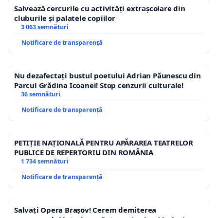
Salvează cercurile cu activități extrașcolare din
cluburile și palatele copiilor
3 063 semnături
Notificare de transparență
Nu dezafectați bustul poetului Adrian Păunescu din
Parcul Grădina Icoanei! Stop cenzurii culturale!
36 semnături
Notificare de transparență
PETIȚIE NAȚIONALĂ PENTRU APĂRAREA TEATRELOR
PUBLICE DE REPERTORIU DIN ROMÂNIA
1 734 semnături
Notificare de transparență
Salvați Opera Brașov! Cerem demiterea