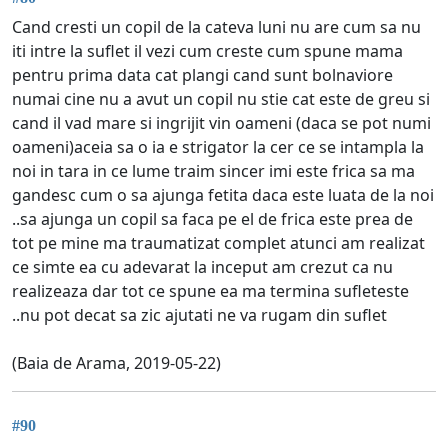
Cand cresti un copil de la cateva luni nu are cum sa nu
iti intre la suflet il vezi cum creste cum spune mama
pentru prima data cat plangi cand sunt bolnaviore
numai cine nu a avut un copil nu stie cat este de greu si
cand il vad mare si ingrijit vin oameni (daca se pot numi
oameni)aceia sa o ia e strigator la cer ce se intampla la
noi in tara in ce lume traim sincer imi este frica sa ma
gandesc cum o sa ajunga fetita daca este luata de la noi
..sa ajunga un copil sa faca pe el de frica este prea de
tot pe mine ma traumatizat complet atunci am realizat
ce simte ea cu adevarat la inceput am crezut ca nu
realizeaza dar tot ce spune ea ma termina sufleteste
..nu pot decat sa zic ajutati ne va rugam din suflet
(Baia de Arama, 2019-05-22)
#90