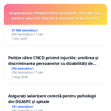
Suspendarea Președintelui României, Nicușor Dan,
pentru abuz de funcție și discreditarea statului
47 908 semnături
355 Semnături / 7 zile
1 Oct 2025
Petiție către CNCD privind injuriile, umilirea și
discriminarea persoanelor cu dizabilități de
către utilizatorul TikTok „Gorici”
256 semnături
256 Semnături / 7 zile
1 Aug 2026
Asigurați salarizare corectă pentru psihologii
din DGASPC și spitale
181 semnături
181 Semnături / 7 zile