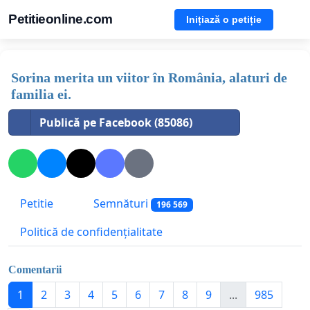
Petitieonline.com
Inițiază o petiție
Sorina merita un viitor în România, alaturi de
familia ei.
Publică pe Facebook (85086)
Petitie
Semnături
196 569
Politică de confidențialitate
Comentarii
1
2
3
4
5
6
7
8
9
...
985