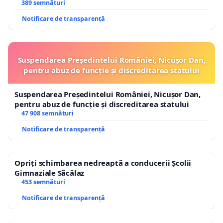
ROGOJAN
389 semnături
Notificare de transparență
Suspendarea Președintelui României, Nicușor Dan,
pentru abuz de funcție și discreditarea statului
Suspendarea Președintelui României, Nicușor Dan,
pentru abuz de funcție și discreditarea statului
47 908 semnături
Notificare de transparență
Opriți schimbarea nedreaptă a conducerii Școlii
Gimnaziale Săcălaz
453 semnături
Notificare de transparență