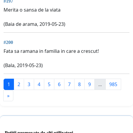
#197
Merita o sansa de la viata
(Baia de arama, 2019-05-23)
#200
Fata sa ramana in familia in care a crescut!
(Bala, 2019-05-23)
1
2
3
4
5
6
7
8
9
...
985
»
Petiții promovate de alți utilizatori