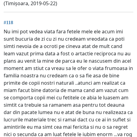
(Timișoara, 2019-05-22)
#118
Nu imi pot vedea viata fara fetele mele ele acum imi
sunt bucuria de zi cu zi nu credeam vreodata ca poti
simti nevoia de a ocroti pe cineva atat de mult cand
leam vazut prima data a fost o artactie reciproca nu au
plans au venit la mine de parca eu le nascusem din acel
moment am stiut ca vreau sa le ofer o viata frumoasa in
familia noastra nu credeam ca o sa fie asa de bine
primite de copii nostri naturali ..atunci am realizat ca
miam facut bine datoria de mama cand am vazut cum
se comporta copii mei cu fetitele ce abia le luasem am
simtit ca trebuie sa ramanem asa pentru tot deauna
dar din pacate lumea nu e atat de buna nu realizeaza ca
lucrurile materiale trec si ramai dact cu ce ai in suflet si
amintirile eu ma simt cea mai fericita si nu o sa regret
nici o secunda ca am luat fetele le iubim enorm ...va rog