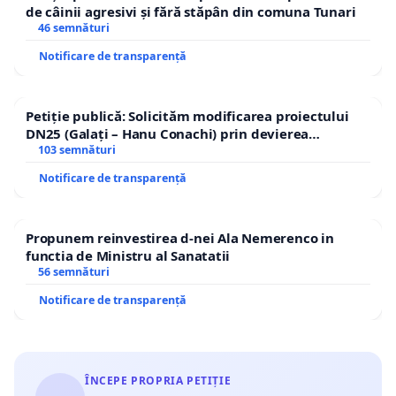
de câinii agresivi și fără stăpân din comuna Tunari
46 semnături
Notificare de transparență
Petiție publică: Solicităm modificarea proiectului
DN25 (Galați – Hanu Conachi) prin devierea
traseului în afara localităților!
103 semnături
Notificare de transparență
Propunem reinvestirea d-nei Ala Nemerenco in
functia de Ministru al Sanatatii
56 semnături
Notificare de transparență
ÎNCEPE PROPRIA PETIȚIE