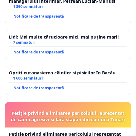
managerului interimar, Petrean Lucian-Marius!
1 890 semnături
Notificare de transparență
Lidl: Mai multe cărucioare mici, mai puține mari!
7 semnături
Notificare de transparență
Opriți eutanasierea câinilor și pisicilor în Bacău
1 600 semnături
Notificare de transparență
Petiție privind eliminarea pericolului reprezentat
de câinii agresivi și fără stăpân din comuna Tunari
Petiție privind eliminarea pericolului reprezentat