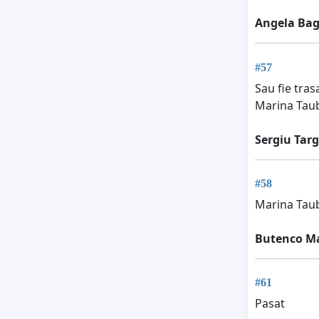
Angela Bag
#57
Sau fie tra
Marina Taube
Sergiu Tar
#58
Marina Taub
Butenco M
#61
Pasat