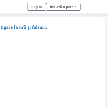
Log in
Inițiază o petiție
igare la ură și falsuri.