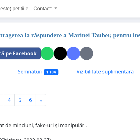
ește) petițiile
Contact:
tragerea la răspundere a Marinei Tauber, pentru inst
că pe Facebook
Semnături
Vizibilitate suplimentară
1 104
4
5
6
»
t de minciuni, fake-uri și manipulări.