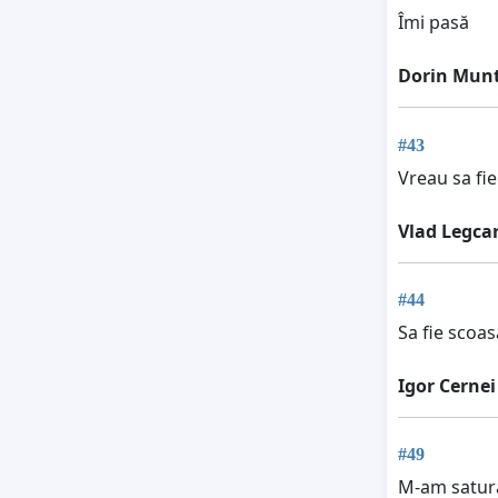
Îmi pasă
Dorin Mun
#43
Vreau sa fie
Vlad Legca
#44
Sa fie scoas
Igor Cernei
#49
M-am satura