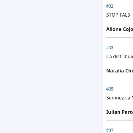
#32
STOP FALS
Aliona Cojo
#33
Ca distribui
Natalia Ch
#35
Semnez ca M
Iulian Par
#37