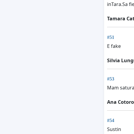
inTara.Sa fi
Tamara Ca
#51
E fake
Silvia Lun
#53
Mam satura
Ana Cotoro
#54
Sustin