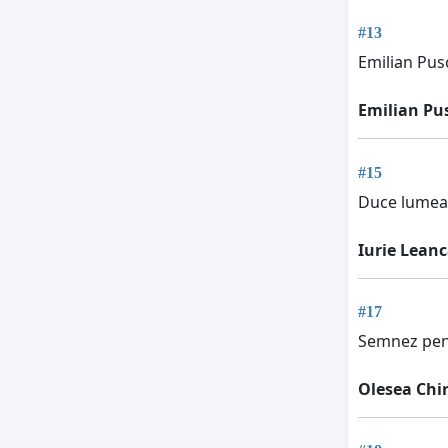
#13
Emilian Pus
Emilian Pu
#15
Duce lumea 
Iurie Lean
#17
Semnez pent
Olesea Chir