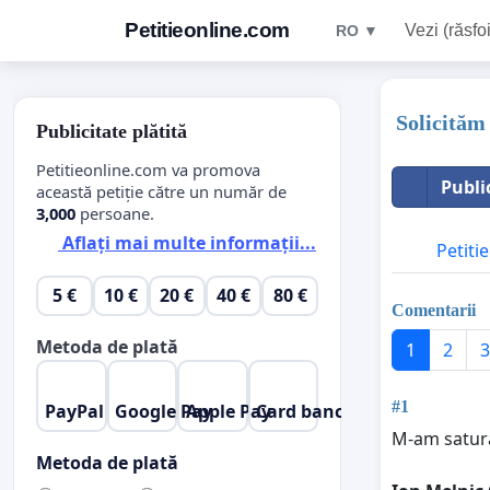
Petitieonline.com
Vezi (răsfoi
RO ▼
Solicităm 
Publicitate plătită
Petitieonline.com va promova
Publi
această petiție către un număr de
3,000
persoane.
Aflați mai multe informații...
Petitie
5 €
10 €
20 €
40 €
80 €
Comentarii
Metoda de plată
1
2
3
#1
PayPal
Google Pay
Apple Pay
Card bancar
M-am satura
Metoda de plată