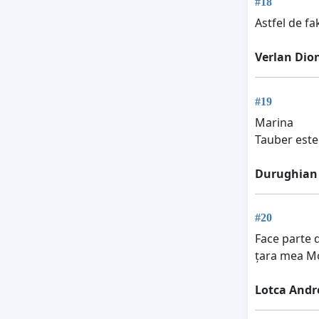
#18
Astfel de fa
Verlan Dion
#19
Marina
Tauber este
Durughian 
#20
Face parte d
țara mea M
Lotca Andr