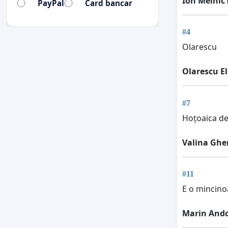
Ion Melnic
PayPal
Card bancar
#4
Olarescu
Olarescu E
#7
Hoțoaica de
Valina Ghe
#11
E o mincino
Marin Ando