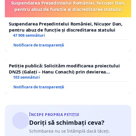
Suspendarea Președintelui României, Nicușor Dan,
pentru abuz de funcție și discreditarea statului
Suspendarea Președintelui României, Nicușor Dan,
pentru abuz de funcție și discreditarea statului
47 908 semnături
Notificare de transparență
Petiție publică: Solicităm modificarea proiectului
DN25 (Galați – Hanu Conachi) prin devierea
traseului în afara localităților!
103 semnături
Notificare de transparență
ÎNCEPE PROPRIA PETIȚIE
Doriți să schimbați ceva?
Schimbarea nu se întâmplă dacă tăceți.