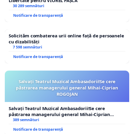
Libertate pentru VIOREL PAȘCA
30 289 semnături
Notificare de transparență
Solicităm combaterea urii online față de persoanele
cu dizabilități
7 598 semnături
Notificare de transparență
Salvați Teatrul Muzical Ambasadorii!Se cere
păstrarea managerului general Mihai-Ciprian
ROGOJAN
Salvați Teatrul Muzical Ambasadorii!Se cere
păstrarea managerului general Mihai-Ciprian
ROGOJAN
389 semnături
Notificare de transparență