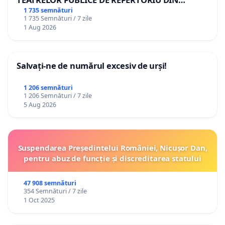
ROMÂNIA
1 735 semnături
1 735 Semnături / 7 zile
1 Aug 2026
Salvați-ne de numărul excesiv de urși!
1 206 semnături
1 206 Semnături / 7 zile
5 Aug 2026
Suspendarea Președintelui României, Nicușor Dan,
pentru abuz de funcție și discreditarea statului
47 908 semnături
354 Semnături / 7 zile
1 Oct 2025