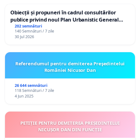
Obiecții și propuneri în cadrul consultărilor
publice privind noul Plan Urbanistic General
(PUG) Ialoveni
202 semnături
140 Semnături / 7 zile
30 Jul 2026
Referendumul pentru demiterea Preşedintelui
României Nicusor Dan
26 644 semnături
118 Semnături / 7 zile
4 Jun 2025
PETIȚIE PENTRU DEMITEREA PREȘEDINTELUI
NICUȘOR DAN DIN FUNCȚIE