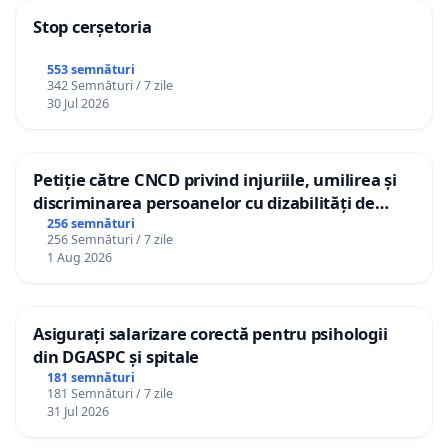
Stop cerșetoria
553 semnături
342 Semnături / 7 zile
30 Jul 2026
Petiție către CNCD privind injuriile, umilirea și
discriminarea persoanelor cu dizabilități de
către utilizatorul TikTok „Gorici”
256 semnături
256 Semnături / 7 zile
1 Aug 2026
Asigurați salarizare corectă pentru psihologii
din DGASPC și spitale
181 semnături
181 Semnături / 7 zile
31 Jul 2026