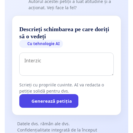
Autorul acestei petiții a luat atitudine și a
acționat. Veți face la fel?
Descrieți schimbarea pe care doriți
să o vedeți
Cu tehnologie AI
Scrieți cu propriile cuvinte. AI va redacta o
petiție solidă pentru dvs.
Generează petiția
Datele dvs. rămân ale dvs.
Confidențialitate integrată de la început