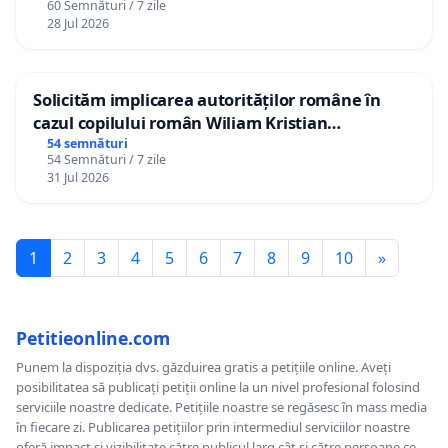
60 Semnături / 7 zile
28 Jul 2026
Solicităm implicarea autorităților române în
cazul copilului român Wiliam Kristian
Gheorghe, aflat în plasament în Danemarca de
54 semnături
54 Semnături / 7 zile
12 ani
31 Jul 2026
1
2
3
4
5
6
7
8
9
10
»
Petitieonline.com
Punem la dispoziția dvs. găzduirea gratis a petițiile online. Aveți
posibilitatea să publicați petiții online la un nivel profesional folosind
serviciile noastre dedicate. Petițiile noastre se regăsesc în mass media
în fiecare zi. Publicarea petițiilor prin intermediul serviciilor noastre
oferă impact și vizibilitate către publicul larg cât și către persoane ce