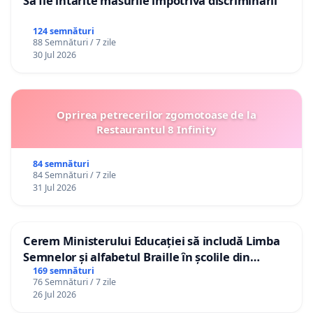
Să fie întărite măsurile împotriva discriminării
124 semnături
88 Semnături / 7 zile
30 Jul 2026
Oprirea petrecerilor zgomotoase de la
Restaurantul 8 Infinity
84 semnături
84 Semnături / 7 zile
31 Jul 2026
Cerem Ministerului Educației să includă Limba
Semnelor și alfabetul Braille în școlile din
Republica Moldova!
169 semnături
76 Semnături / 7 zile
26 Jul 2026