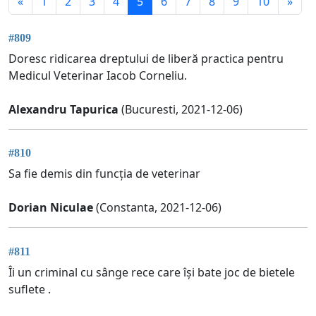
«
1
2
3
4
5
6
7
8
9
10
»
#809
Doresc ridicarea dreptului de liberă practica pentru
Medicul Veterinar Iacob Corneliu.
Alexandru Tapurica
(Bucuresti, 2021-12-06)
#810
Sa fie demis din funcția de veterinar
Dorian Niculae
(Constanta, 2021-12-06)
#811
Îi un criminal cu sânge rece care își bate joc de bietele
suflete .