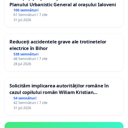
Planului Urbanistic General al orașului Ialoveni
100 semnături
61 Semnături / 7 zile
31 Jul 2026
Reduceți accidentele grave ale trotinetelor
electrice în Bihor
538 semnături
48 Semnături / 7 zile
28 Jul 2026
Solicităm implicarea autorităților române în
cazul copilului român Wiliam Kristian
Gheorghe, aflat în plasament în Danemarca de
54 semnături
42 Semnături / 7 zile
12 ani
31 Jul 2026