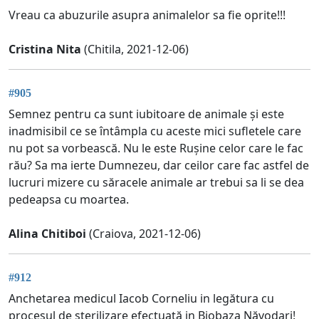
Vreau ca abuzurile asupra animalelor sa fie oprite!!!
Cristina Nita
(Chitila, 2021-12-06)
#905
Semnez pentru ca sunt iubitoare de animale și este
inadmisibil ce se întâmpla cu aceste mici sufletele care
nu pot sa vorbească. Nu le este Rușine celor care le fac
rău? Sa ma ierte Dumnezeu, dar ceilor care fac astfel de
lucruri mizere cu săracele animale ar trebui sa li se dea
pedeapsa cu moartea.
Alina Chitiboi
(Craiova, 2021-12-06)
#912
Anchetarea medicul Iacob Corneliu in legătura cu
procesul de sterilizare efectuată in Biobaza Năvodari!