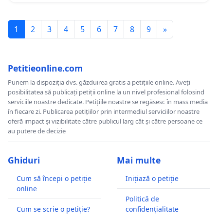
1
2
3
4
5
6
7
8
9
»
Petitieonline.com
Punem la dispoziția dvs. găzduirea gratis a petițiile online. Aveți
posibilitatea să publicați petiții online la un nivel profesional folosind
serviciile noastre dedicate. Petițiile noastre se regăsesc în mass media
în fiecare zi. Publicarea petițiilor prin intermediul serviciilor noastre
oferă impact și vizibilitate către publicul larg cât și către persoane ce
au putere de decizie
Ghiduri
Mai multe
Cum să începi o petiție
Inițiază o petiție
online
Politică de
Cum se scrie o petiție?
confidențialitate