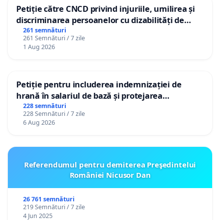
Petiție către CNCD privind injuriile, umilirea și
discriminarea persoanelor cu dizabilități de
către utilizatorul TikTok „Gorici”
261 semnături
261 Semnături / 7 zile
1 Aug 2026
Petiție pentru includerea indemnizației de
hrană în salariul de bază și protejarea
gradațiilor de vechime pentru asistenții
228 semnături
228 Semnături / 7 zile
personali
6 Aug 2026
Referendumul pentru demiterea Preşedintelui
României Nicusor Dan
26 761 semnături
219 Semnături / 7 zile
4 Jun 2025