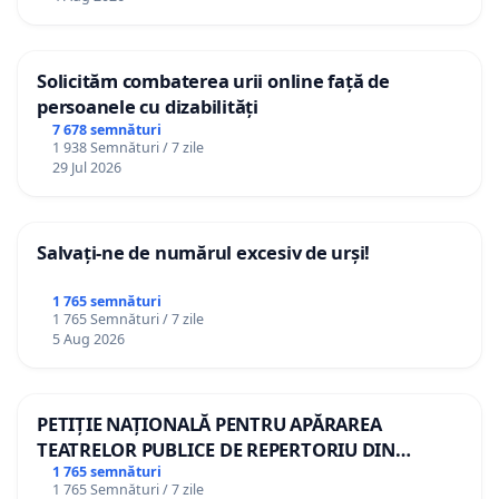
Solicităm combaterea urii online față de
persoanele cu dizabilități
7 678 semnături
1 938 Semnături / 7 zile
29 Jul 2026
Salvați-ne de numărul excesiv de urși!
1 765 semnături
1 765 Semnături / 7 zile
5 Aug 2026
PETIȚIE NAȚIONALĂ PENTRU APĂRAREA
TEATRELOR PUBLICE DE REPERTORIU DIN
ROMÂNIA
1 765 semnături
1 765 Semnături / 7 zile