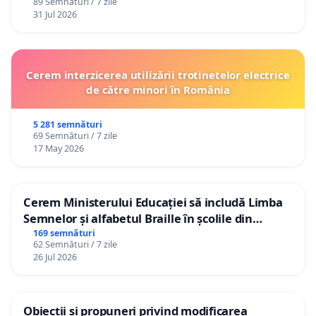
89 Semnături / 7 zile
31 Jul 2026
Cerem interzicerea utilizării trotinetelor electrice
de către minori în România
5 281 semnături
69 Semnături / 7 zile
17 May 2026
Cerem Ministerului Educației să includă Limba
Semnelor și alfabetul Braille în școlile din
Republica Moldova!
169 semnături
62 Semnături / 7 zile
26 Jul 2026
Obiecții și propuneri privind modificarea