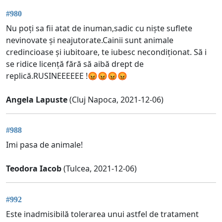
#980
Nu poți sa fii atat de inuman,sadic cu niște suflete
nevinovate și neajutorate.Cainii sunt animale
credincioase și iubitoare, te iubesc necondiționat. Să i
se ridice licență fără să aibă drept de
replică.RUSINEEEEEE !😡😡😡😡
Angela Lapuste
(Cluj Napoca, 2021-12-06)
#988
Imi pasa de animale!
Teodora Iacob
(Tulcea, 2021-12-06)
#992
Este inadmisibilă tolerarea unui astfel de tratament