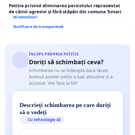
Petiție privind eliminarea pericolului reprezentat
de câinii agresivi și fără stăpân din comuna Tunari
46 semnături
Notificare de transparență
ÎNCEPE PROPRIA PETIȚIE
Doriți să schimbați ceva?
Schimbarea nu se întâmplă dacă tăceți.
Autorul acestei petiții a luat atitudine și a
acționat. Veți face la fel?
Descrieți schimbarea pe care doriți
să o vedeți
Cu tehnologie AI