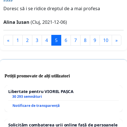
#999
Doresc să i se ridice dreptul de a mai profesa
Alina Iusan
(Cluj, 2021-12-06)
«
1
2
3
4
5
6
7
8
9
10
»
Petiții promovate de alți utilizatori
Libertate pentru VIOREL PAȘCA
30 293 semnături
Notificare de transparență
Solicităm combaterea urii online față de persoanele