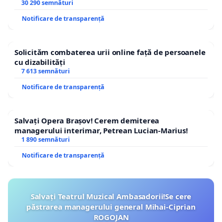
30 290 semnături
Notificare de transparență
Solicităm combaterea urii online față de persoanele
cu dizabilități
7 613 semnături
Notificare de transparență
Salvați Opera Brașov! Cerem demiterea
managerului interimar, Petrean Lucian-Marius!
1 890 semnături
Notificare de transparență
Salvați Teatrul Muzical Ambasadorii!Se cere
păstrarea managerului general Mihai-Ciprian
ROGOJAN