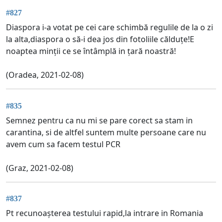
#827
Diaspora i-a votat pe cei care schimbă regulile de la o zi
la alta,diaspora o să-i dea jos din fotoliile călduțe!E
noaptea minții ce se întâmplă in țară noastră!
(Oradea, 2021-02-08)
#835
Semnez pentru ca nu mi se pare corect sa stam in
carantina, si de altfel suntem multe persoane care nu
avem cum sa facem testul PCR
(Graz, 2021-02-08)
#837
Pt recunoașterea testului rapid,la intrare in Romania