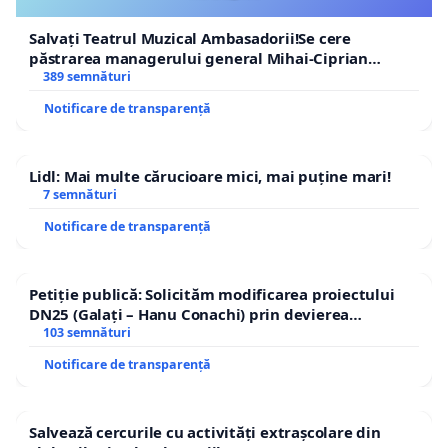
Salvați Teatrul Muzical Ambasadorii!Se cere
păstrarea managerului general Mihai-Ciprian
ROGOJAN
389 semnături
Notificare de transparență
Lidl: Mai multe cărucioare mici, mai puține mari!
7 semnături
Notificare de transparență
Petiție publică: Solicităm modificarea proiectului
DN25 (Galați – Hanu Conachi) prin devierea
traseului în afara localităților!
103 semnături
Notificare de transparență
Salvează cercurile cu activități extrașcolare din