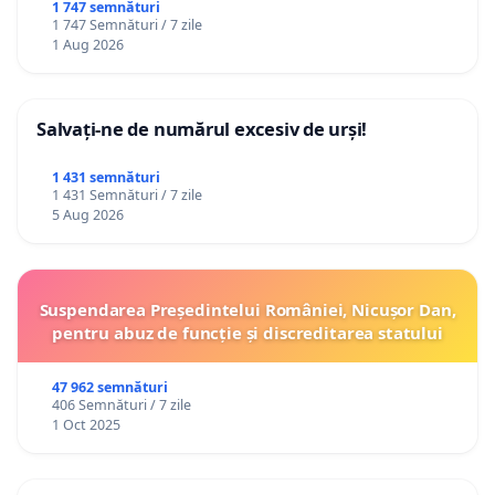
ROMÂNIA
1 747 semnături
1 747 Semnături / 7 zile
1 Aug 2026
Salvați-ne de numărul excesiv de urși!
1 431 semnături
1 431 Semnături / 7 zile
5 Aug 2026
Suspendarea Președintelui României, Nicușor Dan,
pentru abuz de funcție și discreditarea statului
47 962 semnături
406 Semnături / 7 zile
1 Oct 2025