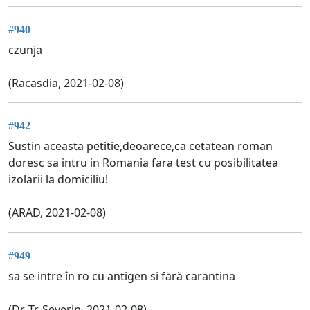
#940
czunja
(Racasdia, 2021-02-08)
#942
Sustin aceasta petitie,deoarece,ca cetatean roman
doresc sa intru in Romania fara test cu posibilitatea
izolarii la domiciliu!
(ARAD, 2021-02-08)
#949
sa se intre în ro cu antigen si fără carantina
(Dr. Tr. Severin, 2021-02-08)