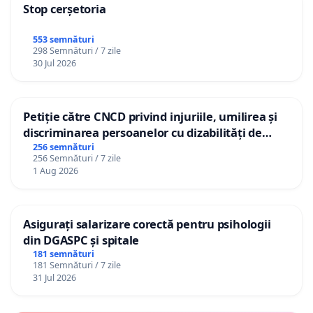
Stop cerșetoria
553 semnături
298 Semnături / 7 zile
30 Jul 2026
Petiție către CNCD privind injuriile, umilirea și
discriminarea persoanelor cu dizabilități de
către utilizatorul TikTok „Gorici”
256 semnături
256 Semnături / 7 zile
1 Aug 2026
Asigurați salarizare corectă pentru psihologii
din DGASPC și spitale
181 semnături
181 Semnături / 7 zile
31 Jul 2026