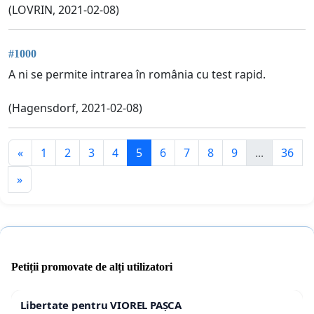
(LOVRIN, 2021-02-08)
#1000
A ni se permite intrarea în românia cu test rapid.
(Hagensdorf, 2021-02-08)
«
1
2
3
4
5
6
7
8
9
...
36
»
Petiții promovate de alți utilizatori
Libertate pentru VIOREL PAȘCA