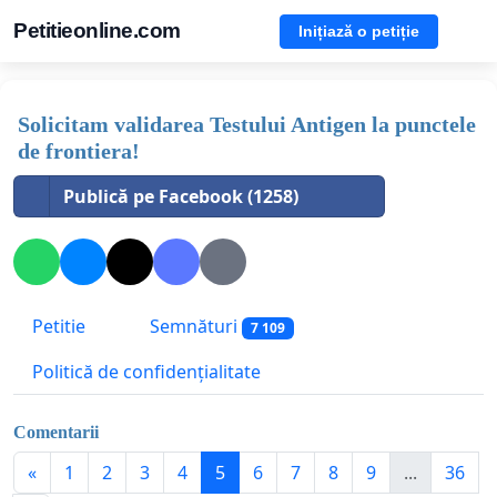
Petitieonline.com
Inițiază o petiție
Solicitam validarea Testului Antigen la punctele
de frontiera!
Publică pe Facebook (1258)
Petitie
Semnături
7 109
Politică de confidențialitate
Comentarii
«
1
2
3
4
5
6
7
8
9
...
36