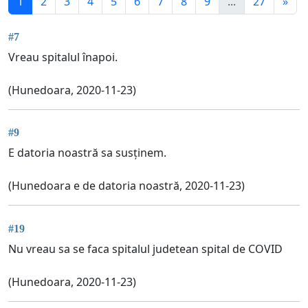
1
2
3
4
5
6
7
8
9
...
27
»
#7
Vreau spitalul înapoi.
(Hunedoara, 2020-11-23)
#9
E datoria noastră sa susținem.
(Hunedoara e de datoria noastră, 2020-11-23)
#19
Nu vreau sa se faca spitalul judetean spital de COVID
(Hunedoara, 2020-11-23)