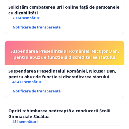
Solicităm combaterea urii online față de persoanele
cu dizabilități
7 734 semnături
Notificare de transparență
Suspendarea Președintelui României, Nicușor Dan,
pentru abuz de funcție și discreditarea statului
Suspendarea Președintelui României, Nicușor Dan,
pentru abuz de funcție și discreditarea statului
48 472 semnături
Notificare de transparență
Opriți schimbarea nedreaptă a conducerii Școlii
Gimnaziale Săcălaz
454 semnături