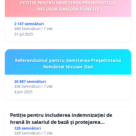
PETIȚIE PENTRU DEMITEREA PREȘEDINTELUI
NICUȘOR DAN DIN FUNCȚIE
2 147 semnături
490 Semnături / 7 zile
31 Jul 2025
Referendumul pentru demiterea Preşedintelui
României Nicusor Dan
26 887 semnături
336 Semnături / 7 zile
4 Jun 2025
Petiție pentru includerea indemnizației de
hrană în salariul de bază și protejarea
gradațiilor de vechime pentru asistenții
328 semnături
328 Semnături / 7 zile
personali