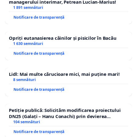
managerului interimar, Petrean Lucian-Marius!
1 891 semnături
Notificare de transparență
Opriți eutanasierea câinilor și pisicilor în Bacău
1 630 semnături
Notificare de transparență
Lidl: Mai multe cărucioare mici, mai puține mari!
8 semnături
Notificare de transparență
Petiție publică: Solicităm modificarea proiectului
DN25 (Galați – Hanu Conachi) prin devierea
traseului în afara localităților!
104 semnături
Notificare de transparență