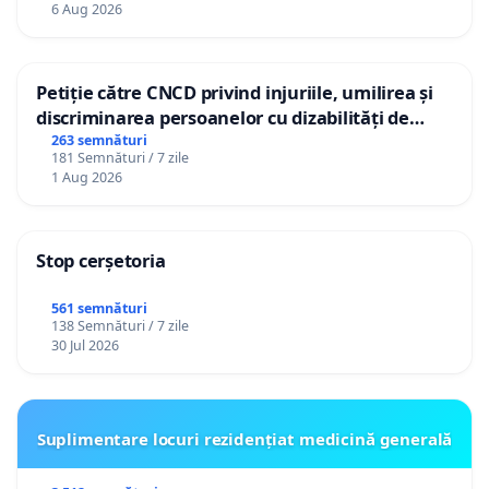
6 Aug 2026
Petiție către CNCD privind injuriile, umilirea și
discriminarea persoanelor cu dizabilități de
către utilizatorul TikTok „Gorici”
263 semnături
181 Semnături / 7 zile
1 Aug 2026
Stop cerșetoria
561 semnături
138 Semnături / 7 zile
30 Jul 2026
Suplimentare locuri rezidențiat medicină generală