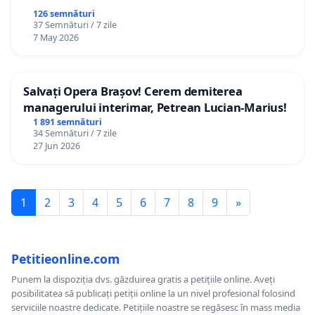
126 semnături
37 Semnături / 7 zile
7 May 2026
Salvați Opera Brașov! Cerem demiterea
managerului interimar, Petrean Lucian-Marius!
1 891 semnături
34 Semnături / 7 zile
27 Jun 2026
1
2
3
4
5
6
7
8
9
»
Petitieonline.com
Punem la dispoziția dvs. găzduirea gratis a petițiile online. Aveți
posibilitatea să publicați petiții online la un nivel profesional folosind
serviciile noastre dedicate. Petițiile noastre se regăsesc în mass media