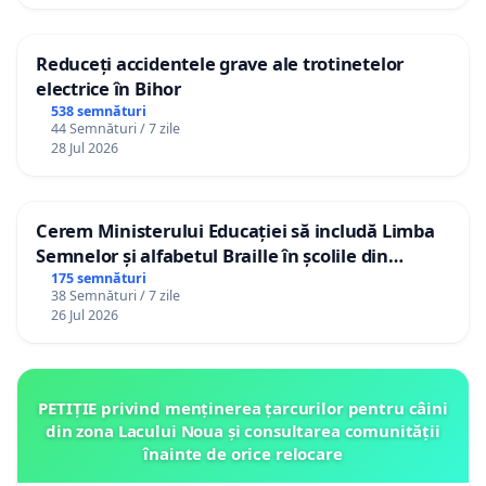
Reduceți accidentele grave ale trotinetelor
electrice în Bihor
538 semnături
44 Semnături / 7 zile
28 Jul 2026
Cerem Ministerului Educației să includă Limba
Semnelor și alfabetul Braille în școlile din
Republica Moldova!
175 semnături
38 Semnături / 7 zile
26 Jul 2026
PETIȚIE privind menținerea țarcurilor pentru câini
din zona Lacului Noua și consultarea comunității
înainte de orice relocare