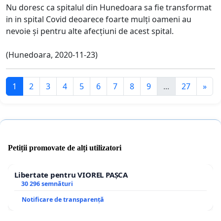
Nu doresc ca spitalul din Hunedoara sa fie transformat
in in spital Covid deoarece foarte mulți oameni au
nevoie și pentru alte afecțiuni de acest spital.
(Hunedoara, 2020-11-23)
1
2
3
4
5
6
7
8
9
...
27
»
Petiții promovate de alți utilizatori
Libertate pentru VIOREL PAȘCA
30 296 semnături
Notificare de transparență