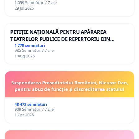
1 059 Semnături / 7 zile
29 Jul 2026
PETIȚIE NAȚIONALĂ PENTRU APĂRAREA
TEATRELOR PUBLICE DE REPERTORIU DIN
ROMÂNIA
1 779 semnături
985 Semnături / 7 zile
1 Aug 2026
Suspendarea Președintelui României, Nicușor Dan,
pentru abuz de funcție și discreditarea statului
48 472 semnături
909 Semnături / 7 zile
1 Oct 2025