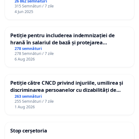
26 862 semnături
315 Semnături / 7 zile
4 Jun 2025
Petiție pentru includerea indemnizației de
hrană în salariul de bază și protejarea
gradațiilor de vechime pentru asistenții
278 semnături
278 Semnături / 7 zile
personali
6 Aug 2026
Petiție către CNCD privind injuriile, umilirea și
discriminarea persoanelor cu dizabilități de
către utilizatorul TikTok „Gorici”
263 semnături
255 Semnături / 7 zile
1 Aug 2026
Stop cerșetoria