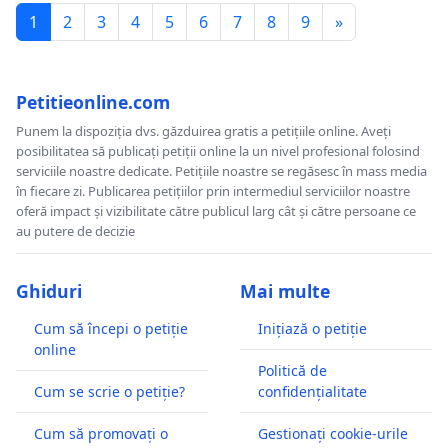
1
2
3
4
5
6
7
8
9
»
Petitieonline.com
Punem la dispoziția dvs. găzduirea gratis a petițiile online. Aveți
posibilitatea să publicați petiții online la un nivel profesional folosind
serviciile noastre dedicate. Petițiile noastre se regăsesc în mass media
în fiecare zi. Publicarea petițiilor prin intermediul serviciilor noastre
oferă impact și vizibilitate către publicul larg cât și către persoane ce
au putere de decizie
Ghiduri
Mai multe
Cum să începi o petiție
Inițiază o petiție
online
Politică de
Cum se scrie o petiție?
confidențialitate
Cum să promovați o
Gestionați cookie-urile