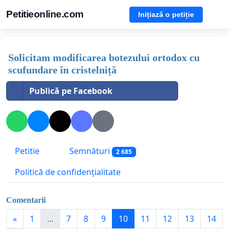
Petitieonline.com
Inițiază o petiție
Solicitam modificarea botezului ortodox cu
scufundare în cristelniță
Publică pe Facebook
Petitie
Semnături
2 685
Politică de confidențialitate
Comentarii
«
1
...
7
8
9
10
11
12
13
14