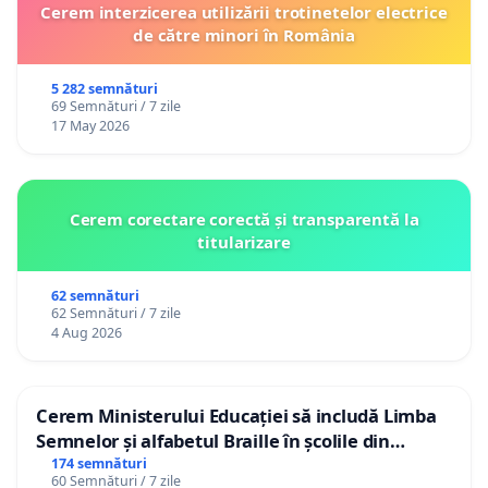
Cerem interzicerea utilizării trotinetelor electrice
de către minori în România
5 282 semnături
69 Semnături / 7 zile
17 May 2026
Cerem corectare corectă și transparentă la
titularizare
62 semnături
62 Semnături / 7 zile
4 Aug 2026
Cerem Ministerului Educației să includă Limba
Semnelor și alfabetul Braille în școlile din
Republica Moldova!
174 semnături
60 Semnături / 7 zile