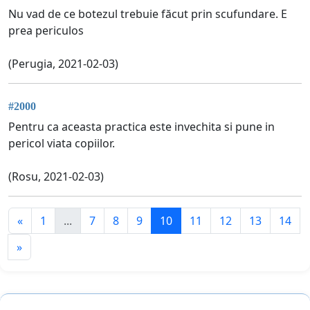
Nu vad de ce botezul trebuie făcut prin scufundare. E
prea periculos
(Perugia, 2021-02-03)
#2000
Pentru ca aceasta practica este invechita si pune in
pericol viata copiilor.
(Rosu, 2021-02-03)
«
1
...
7
8
9
10
11
12
13
14
»