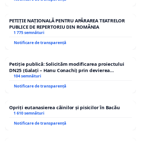
PETIȚIE NAȚIONALĂ PENTRU APĂRAREA TEATRELOR
PUBLICE DE REPERTORIU DIN ROMÂNIA
1 775 semnături
Notificare de transparență
Petiție publică: Solicităm modificarea proiectului
DN25 (Galați – Hanu Conachi) prin devierea
traseului în afara localităților!
104 semnături
Notificare de transparență
Opriți eutanasierea câinilor și pisicilor în Bacău
1 610 semnături
Notificare de transparență