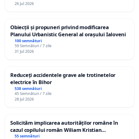
26 Jul 2026
Obiecții și propuneri privind modificarea
Planului Urbanistic General al orașului Ialoveni
100 semnături
59 Semnături / 7 zile
31 Jul 2026
Reduceți accidentele grave ale trotinetelor
electrice în Bihor
538 semnături
45 Semnături / 7 zile
28 Jul 2026
Solicităm implicarea autorităților române în
cazul copilului român Wiliam Kristian
Gheorghe, aflat în plasament în Danemarca de
55 semnături