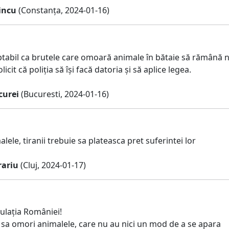
incu
(Constanța, 2024-01-16)
ptabil ca brutele care omoară animale în bătaie să rămână n
licit că poliția să își facă datoria și să aplice legea.
curei
(Bucuresti, 2024-01-16)
lele, tiranii trebuie sa plateasca pret suferintei lor
ariu
(Cluj, 2024-01-17)
ulația României!
 sa omori animalele, care nu au nici un mod de a se apara