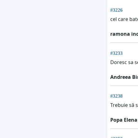
#3226
cel care ba
ramona ind
#3233
Doresc sa s
Andreea Bir
#3238
Trebuie să s
Popa Elena