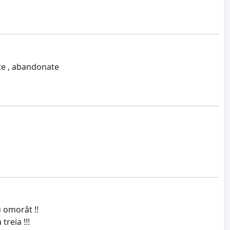
te , abandonate
u omorât !!
treia !!!