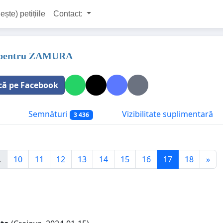
ește) petițiile
Contact:
 pentru ZAMURA
că pe Facebook
Semnături
Vizibilitate suplimentară
3 436
.
10
11
12
13
14
15
16
17
18
»