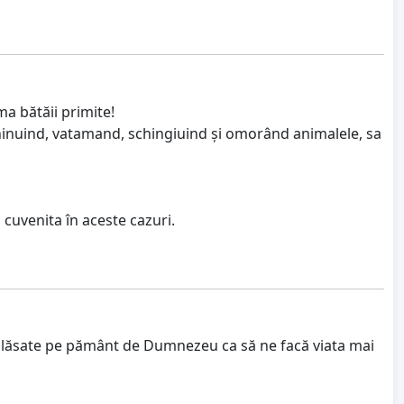
a bătăii primite!
chinuind, vatamand, schingiuind și omorând animalele, sa
a cuvenita în aceste cazuri.
Sunt lăsate pe pământ de Dumnezeu ca să ne facă viata mai