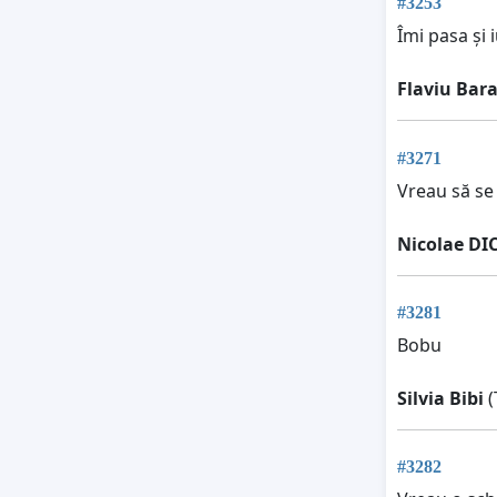
#3253
Îmi pasa și 
Flaviu Bar
#3271
Vreau să se 
Nicolae DI
#3281
Bobu
Silvia Bibi
(
#3282