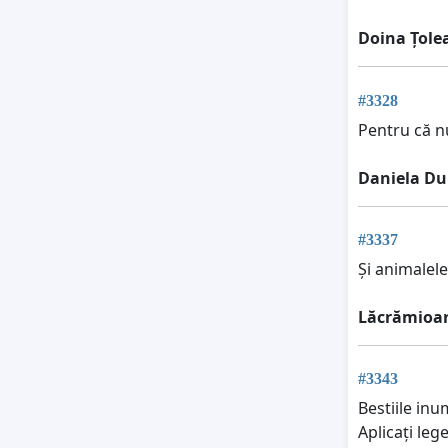
Doina Țole
#3328
Pentru că n
Daniela Du
#3337
Și animalele
Lăcrămioar
#3343
Bestiile inu
Aplicați leg