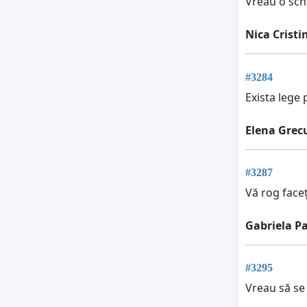
Vreau o sc
Nica Cristi
#3284
Exista lege 
Elena Grec
#3287
Vă rog faceț
Gabriela P
#3295
Vreau să se 