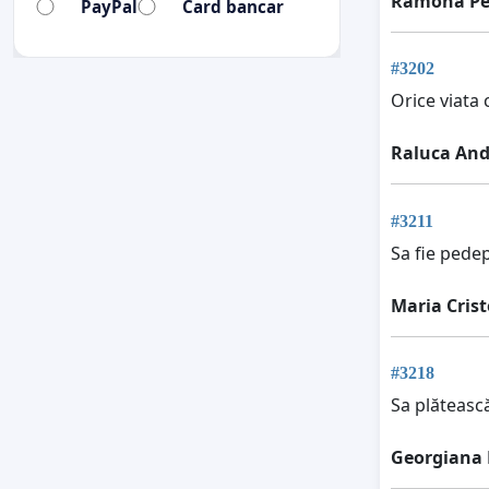
Ramona Pe
PayPal
Card bancar
#3202
Orice viata 
Raluca And
#3211
Sa fie pedep
Maria Cris
#3218
Sa plătească
Georgiana