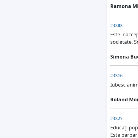
Ramona M
#3303
Este inacce
societate. So
Simona Bu
#3316
Iubesc anima
Roland Mor
#3327
Educați pop
Este barbar