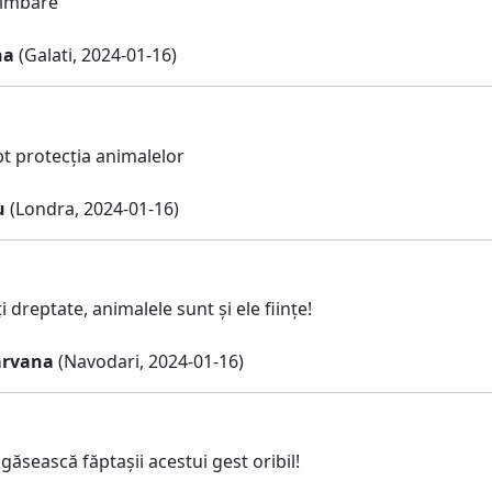
himbare
na
(Galati, 2024-01-16)
pt protecția animalelor
u
(Londra, 2024-01-16)
i dreptate, animalele sunt și ele ființe!
arvana
(Navodari, 2024-01-16)
găsească făptașii acestui gest oribil!