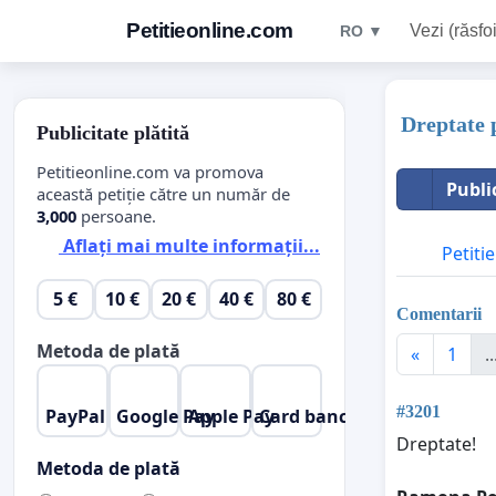
Petitieonline.com
Vezi (răsfoi
RO ▼
Dreptate
Publicitate plătită
Petitieonline.com va promova
Publi
această petiție către un număr de
3,000
persoane.
Aflați mai multe informații...
Petitie
5 €
10 €
20 €
40 €
80 €
Comentarii
Metoda de plată
«
1
..
#3201
PayPal
Google Pay
Apple Pay
Card bancar
Dreptate!
Metoda de plată