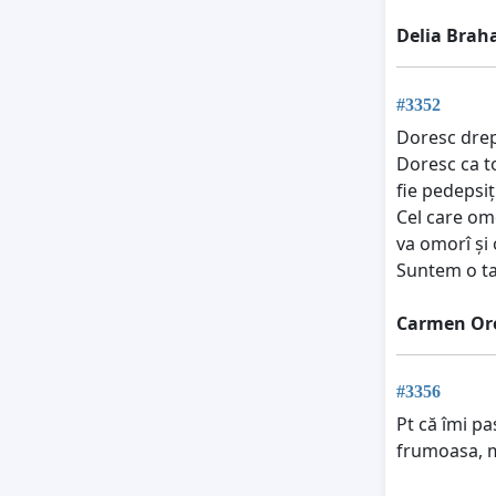
Delia Brah
#3352
Doresc drep
Doresc ca t
fie pedepsiț
Cel care om
va omorî și 
Suntem o tar
Carmen Or
#3356
Pt că îmi pa
frumoasa, ma