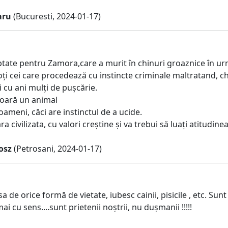
aru
(Bucuresti, 2024-01-17)
tate pentru Zamora,care a murit în chinuri groaznice în urm
oți cei care procedează cu instincte criminale maltratand, 
i cu ani mulți de pușcărie.
oară un animal
oameni, căci are instinctul de a ucide.
a civilizata, cu valori creștine și va trebui să luați atitudine
osz
(Petrosani, 2024-01-17)
sa de orice formă de vietate, iubesc cainii, pisicile , etc. 
i cu sens....sunt prietenii noștrii, nu dușmanii !!!!!