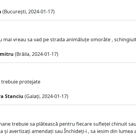
a
(București, 2024-01-17)
u mai vreau sa vad pe strada animăluțe omorâte , schingiui
mitru
(Brăila, 2024-01-17)
 trebuie protejate
a Stanciu
(Galați, 2024-01-17)
mane trebuie sa plătească pentru fiecare suflețel chinuit sa
ea și avertizați amendați sau Închideți-i , sa iesim din lumea a 