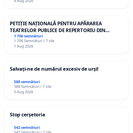
4 Aug 2026
PETIȚIE NAȚIONALĂ PENTRU APĂRAREA
TEATRELOR PUBLICE DE REPERTORIU DIN
ROMÂNIA
1 706 semnături
1 706 Semnături / 7 zile
1 Aug 2026
Salvați-ne de numărul excesiv de urși!
588 semnături
588 Semnături / 7 zile
5 Aug 2026
Stop cerșetoria
542 semnături
542 Semnături / 7 zile