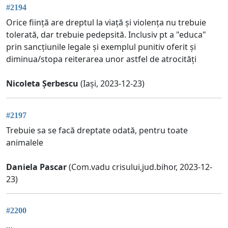
#2194
Orice ființă are dreptul la viață și violența nu trebuie
tolerată, dar trebuie pedepsită. Inclusiv pt a "educa"
prin sancțiunile legale și exemplul punitiv oferit și
diminua/stopa reiterarea unor astfel de atrocități
Nicoleta Șerbescu
(Iași, 2023-12-23)
#2197
Trebuie sa se facă dreptate odată, pentru toate
animalele
Daniela Pascar
(Com.vadu crisului,jud.bihor, 2023-12-
23)
#2200
…