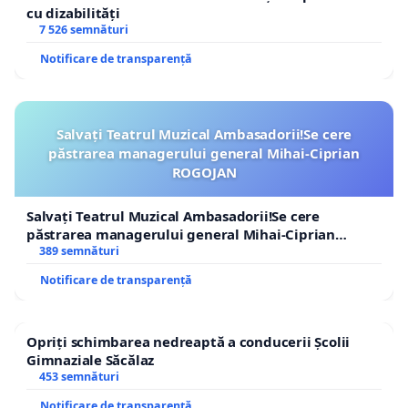
cu dizabilități
7 526 semnături
Notificare de transparență
Salvați Teatrul Muzical Ambasadorii!Se cere
păstrarea managerului general Mihai-Ciprian
ROGOJAN
Salvați Teatrul Muzical Ambasadorii!Se cere
păstrarea managerului general Mihai-Ciprian
ROGOJAN
389 semnături
Notificare de transparență
Opriți schimbarea nedreaptă a conducerii Școlii
Gimnaziale Săcălaz
453 semnături
Notificare de transparență