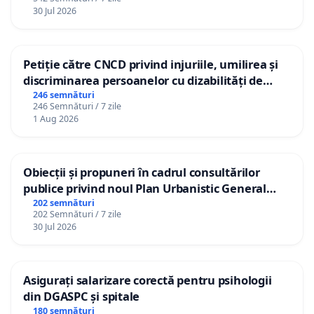
30 Jul 2026
Petiție către CNCD privind injuriile, umilirea și
discriminarea persoanelor cu dizabilități de
către utilizatorul TikTok „Gorici”
246 semnături
246 Semnături / 7 zile
1 Aug 2026
Obiecții și propuneri în cadrul consultărilor
publice privind noul Plan Urbanistic General
(PUG) Ialoveni
202 semnături
202 Semnături / 7 zile
30 Jul 2026
Asigurați salarizare corectă pentru psihologii
din DGASPC și spitale
180 semnături