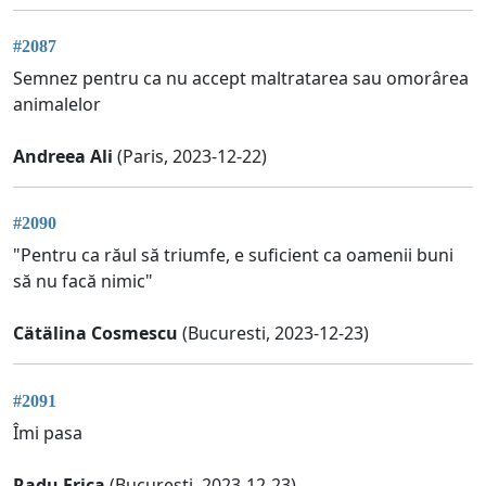
#2087
Semnez pentru ca nu accept maltratarea sau omorârea
animalelor
Andreea Ali
(Paris, 2023-12-22)
#2090
"Pentru ca răul să triumfe, e suficient ca oamenii buni
să nu facă nimic"
Cätälina Cosmescu
(Bucuresti, 2023-12-23)
#2091
Îmi pasa
Radu Erica
(București, 2023-12-23)