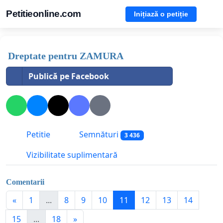
Petitieonline.com
Inițiază o petiție
Dreptate pentru ZAMURA
Publică pe Facebook
Petitie
Semnături
3 436
Vizibilitate suplimentară
Comentarii
«
1
...
8
9
10
11
12
13
14
15
...
18
»