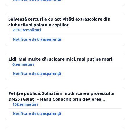
Salvează cercurile cu activități extrașcolare din
cluburile și palatele copiilor
2 516 semnături
Notificare de transparență
Lidl: Mai multe cărucioare mici, mai puține mari!
6 semnături
Notificare de transparență
Petiție publică: Solicităm modificarea proiectului
DN25 (Galați – Hanu Conachi) prin devierea
traseului în afara localităților!
102 semnături
Notificare de transparență