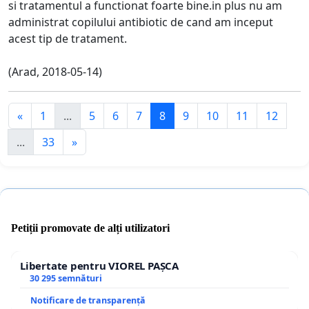
si tratamentul a functionat foarte bine.in plus nu am
administrat copilului antibiotic de cand am inceput
acest tip de tratament.
(Arad, 2018-05-14)
«
1
...
5
6
7
8
9
10
11
12
...
33
»
Petiții promovate de alți utilizatori
Libertate pentru VIOREL PAȘCA
30 295 semnături
Notificare de transparență