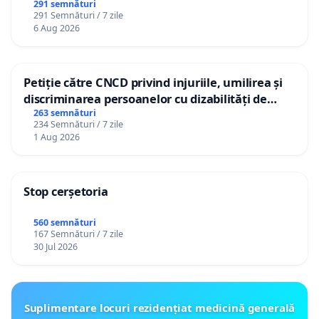
gradațiilor de vechime pentru asistenții
291 semnături
291 Semnături / 7 zile
personali
6 Aug 2026
Petiție către CNCD privind injuriile, umilirea și
discriminarea persoanelor cu dizabilități de
către utilizatorul TikTok „Gorici”
263 semnături
234 Semnături / 7 zile
1 Aug 2026
Stop cerșetoria
560 semnături
167 Semnături / 7 zile
30 Jul 2026
Suplimentare locuri rezidențiat medicină generală