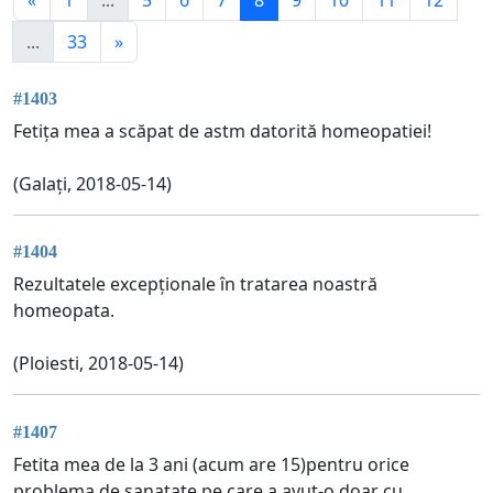
...
33
»
#1403
Fetița mea a scăpat de astm datorită homeopatiei!
(Galați, 2018-05-14)
#1404
Rezultatele excepționale în tratarea noastră
homeopata.
(Ploiesti, 2018-05-14)
#1407
Fetita mea de la 3 ani (acum are 15)pentru orice
problema de sanatate pe care a avut-o doar cu