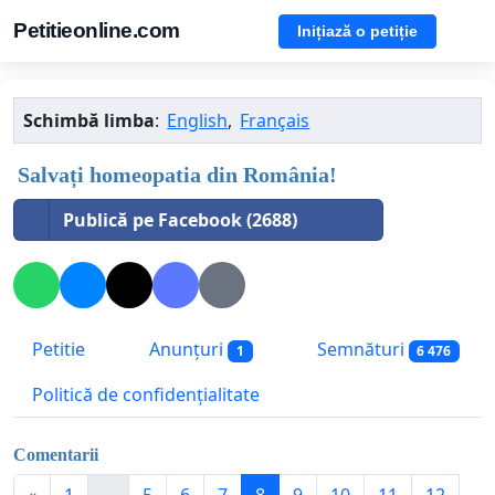
Petitieonline.com
Inițiază o petiție
Schimbă limba
:
English
,
Français
Salvați homeopatia din România!
Publică pe Facebook (2688)
Petitie
Anunțuri
Semnături
1
6 476
Politică de confidențialitate
Comentarii
«
1
...
5
6
7
8
9
10
11
12