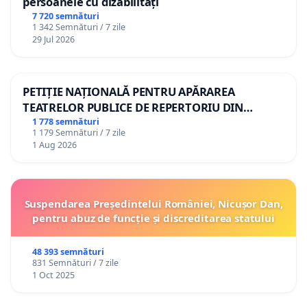
persoanele cu dizabilități
7 720 semnături
1 342 Semnături / 7 zile
29 Jul 2026
PETIȚIE NAȚIONALĂ PENTRU APĂRAREA
TEATRELOR PUBLICE DE REPERTORIU DIN
ROMÂNIA
1 778 semnături
1 179 Semnături / 7 zile
1 Aug 2026
Suspendarea Președintelui României, Nicușor Dan,
pentru abuz de funcție și discreditarea statului
48 393 semnături
831 Semnături / 7 zile
1 Oct 2025