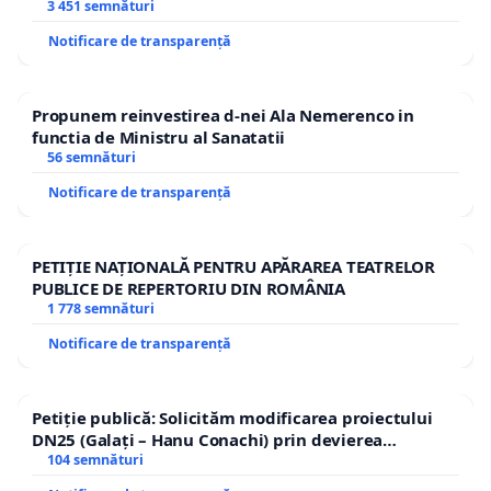
3 451 semnături
Notificare de transparență
Propunem reinvestirea d-nei Ala Nemerenco in
functia de Ministru al Sanatatii
56 semnături
Notificare de transparență
PETIȚIE NAȚIONALĂ PENTRU APĂRAREA TEATRELOR
PUBLICE DE REPERTORIU DIN ROMÂNIA
1 778 semnături
Notificare de transparență
Petiție publică: Solicităm modificarea proiectului
DN25 (Galați – Hanu Conachi) prin devierea
traseului în afara localităților!
104 semnături