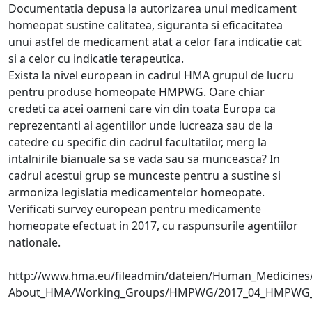
Documentatia depusa la autorizarea unui medicament
homeopat sustine calitatea, siguranta si eficacitatea
unui astfel de medicament atat a celor fara indicatie cat
si a celor cu indicatie terapeutica.
Exista la nivel european in cadrul HMA grupul de lucru
pentru produse homeopate HMPWG. Oare chiar
credeti ca acei oameni care vin din toata Europa ca
reprezentanti ai agentiilor unde lucreaza sau de la
catedre cu specific din cadrul facultatilor, merg la
intalnirile bianuale sa se vada sau sa munceasca? In
cadrul acestui grup se munceste pentru a sustine si
armoniza legislatia medicamentelor homeopate.
Verificati survey european pentru medicamente
homeopate efectuat in 2017, cu raspunsurile agentiilor
nationale.
http://www.hma.eu/fileadmin/dateien/Human_Medicines
About_HMA/Working_Groups/HMPWG/2017_04_HMPWG_Rep