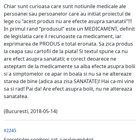
Chiar sunt curioasa care sunt notiunile medicale ale
persoanei sau persoanelor care au initiat proiectul de
lege cu “acest produs nu are efecte asupra sanatatii”!!!
In primul rand “produsul” este un MEDICAMENT, definit
de legislatia care il recunoaste ca medicament, iar
exprimarea de PRODUS e total eronata. Sa zica produs
la ceapa sau cartofii de la piata! Si textul spune ca nu
are efect asupra sanatatii; e corect deoarece ne
asteptam de la medicamente sa aiba efecte asupra bolii
si a simptomelor ce apar in boala si nu sa ne altereaze
starea de bine (adica asa zisa SANATATE)! Hai ca-mi vine
sa si rad! Pai da! Are efect asupra bolii, nu ne altereaza
sanatatea.
(Bucuresti, 2018-05-14)
#2245
Szeretném segíteni ezt a gyógymódot.