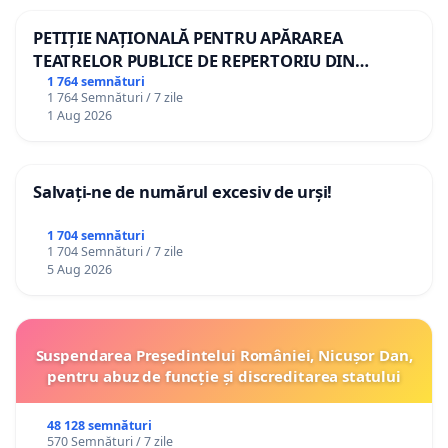
PETIȚIE NAȚIONALĂ PENTRU APĂRAREA
TEATRELOR PUBLICE DE REPERTORIU DIN
ROMÂNIA
1 764 semnături
1 764 Semnături / 7 zile
1 Aug 2026
Salvați-ne de numărul excesiv de urși!
1 704 semnături
1 704 Semnături / 7 zile
5 Aug 2026
Suspendarea Președintelui României, Nicușor Dan,
pentru abuz de funcție și discreditarea statului
48 128 semnături
570 Semnături / 7 zile