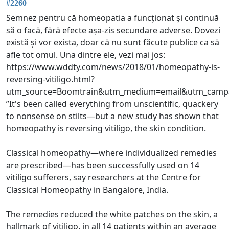
#2260
Semnez pentru că homeopatia a funcționat și continuă
să o facă, fără efecte așa-zis secundare adverse. Dovezi
există și vor exista, doar că nu sunt făcute publice ca să
afle tot omul. Una dintre ele, vezi mai jos:
https://www.wddty.com/news/2018/01/homeopathy-is-
reversing-vitiligo.html?
utm_source=Boomtrain&utm_medium=email&utm_campai
”It's been called everything from unscientific, quackery
to nonsense on stilts—but a new study has shown that
homeopathy is reversing vitiligo, the skin condition.
Classical homeopathy—where individualized remedies
are prescribed—has been successfully used on 14
vitiligo sufferers, say researchers at the Centre for
Classical Homeopathy in Bangalore, India.
The remedies reduced the white patches on the skin, a
hallmark of vitiligo, in all 14 patients within an average