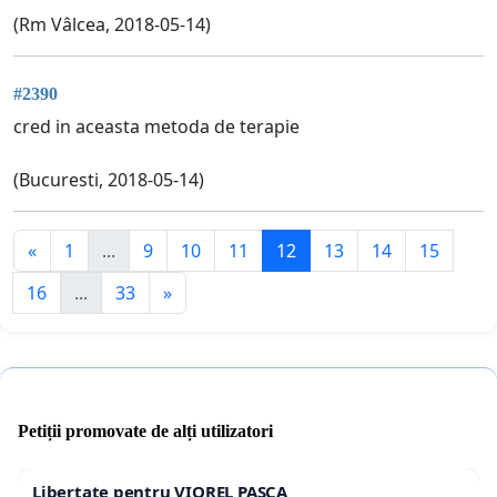
(Rm Vâlcea, 2018-05-14)
#2390
cred in aceasta metoda de terapie
(Bucuresti, 2018-05-14)
«
1
...
9
10
11
12
13
14
15
16
...
33
»
Petiții promovate de alți utilizatori
Libertate pentru VIOREL PAȘCA