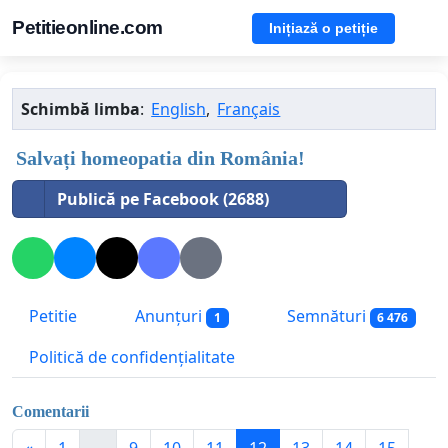
Petitieonline.com
Inițiază o petiție
Schimbă limba
:
English
,
Français
Salvați homeopatia din România!
Publică pe Facebook (2688)
Petitie
Anunțuri
Semnături
1
6 476
Politică de confidențialitate
Comentarii
«
1
...
9
10
11
12
13
14
15