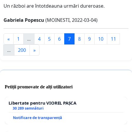
Un război are întotdeauna urmări dureroase.
Gabriela Popescu
(MOINESTI, 2022-03-04)
«
1
...
4
5
6
7
8
9
10
11
...
200
»
Petiții promovate de alți utilizatori
Libertate pentru VIOREL PAȘCA
30 289 semnături
Notificare de transparență