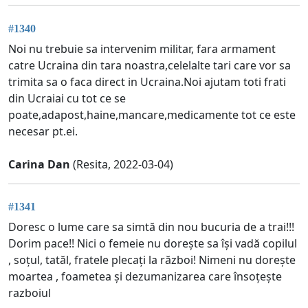
#1340
Noi nu trebuie sa intervenim militar, fara armament
catre Ucraina din tara noastra,celelalte tari care vor sa
trimita sa o faca direct in Ucraina.Noi ajutam toti frati
din Ucraiai cu tot ce se
poate,adapost,haine,mancare,medicamente tot ce este
necesar pt.ei.
Carina Dan
(Resita, 2022-03-04)
#1341
Doresc o lume care sa simtă din nou bucuria de a trai!!!
Dorim pace!! Nici o femeie nu dorește sa își vadă copilul
, soțul, tatăl, fratele plecați la război! Nimeni nu dorește
moartea , foametea și dezumanizarea care însoțește
razboiul