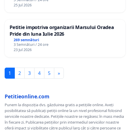
25 Jul 2026
Petitie impotriva organizarii Marsului Oradea
Pride din luna Iulie 2026
269 semnături
3 Semnături / 24 ore
23 Jul 2026
1
2
3
4
5
»
Petitieonline.com
Punem la dispoziția dvs. găzduirea gratis a petițiile online. Aveți
posibilitatea să publicați petiții online la un nivel profesional folosind
serviciile noastre dedicate. Petițiile noastre se regăsesc în mass media
în fiecare zi. Publicarea petițiilor prin intermediul serviciilor noastre
oferă impact și vizibilitate către publicul larg cât și către persoane ce