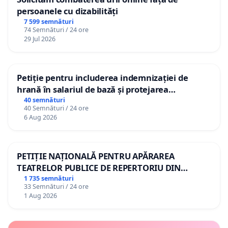
persoanele cu dizabilități
7 599 semnături
74 Semnături / 24 ore
29 Jul 2026
Petiție pentru includerea indemnizației de
hrană în salariul de bază și protejarea
gradațiilor de vechime pentru asistenții
40 semnături
40 Semnături / 24 ore
personali
6 Aug 2026
PETIȚIE NAȚIONALĂ PENTRU APĂRAREA
TEATRELOR PUBLICE DE REPERTORIU DIN
ROMÂNIA
1 735 semnături
33 Semnături / 24 ore
1 Aug 2026