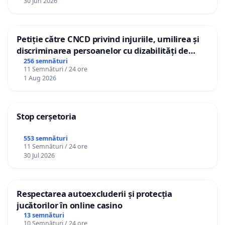
30 Jun 2026
Petiție către CNCD privind injuriile, umilirea și
discriminarea persoanelor cu dizabilități de
către utilizatorul TikTok „Gorici”
256 semnături
11 Semnături / 24 ore
1 Aug 2026
Stop cerșetoria
553 semnături
11 Semnături / 24 ore
30 Jul 2026
Respectarea autoexcluderii și protecția
jucătorilor în online casino
13 semnături
10 Semnături / 24 ore