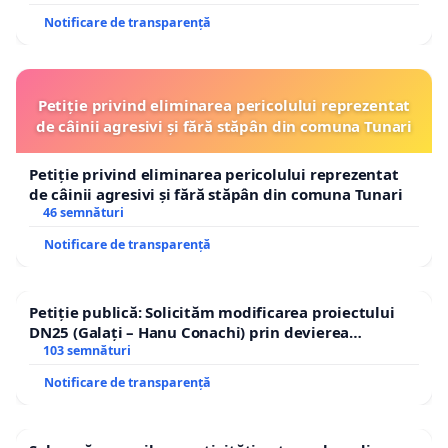
Notificare de transparență
Petiție privind eliminarea pericolului reprezentat
de câinii agresivi și fără stăpân din comuna Tunari
Petiție privind eliminarea pericolului reprezentat
de câinii agresivi și fără stăpân din comuna Tunari
46 semnături
Notificare de transparență
Petiție publică: Solicităm modificarea proiectului
DN25 (Galați – Hanu Conachi) prin devierea
traseului în afara localităților!
103 semnături
Notificare de transparență