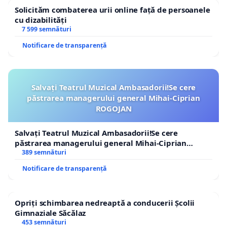
Solicităm combaterea urii online față de persoanele
cu dizabilități
7 599 semnături
Notificare de transparență
Salvați Teatrul Muzical Ambasadorii!Se cere
păstrarea managerului general Mihai-Ciprian
ROGOJAN
Salvați Teatrul Muzical Ambasadorii!Se cere
păstrarea managerului general Mihai-Ciprian
ROGOJAN
389 semnături
Notificare de transparență
Opriți schimbarea nedreaptă a conducerii Școlii
Gimnaziale Săcălaz
453 semnături