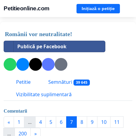
Petitieonline.com
Inițiază o petiție
Românii vor neutralitate!
Publică pe Facebook
Petitie
Semnături
39 645
Vizibilitate suplimentară
Comentarii
«
1
...
4
5
6
7
8
9
10
11
...
200
»