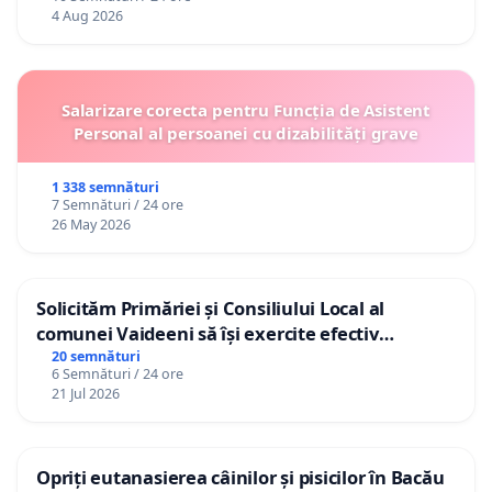
4 Aug 2026
Salarizare corecta pentru Funcția de Asistent
Personal al persoanei cu dizabilități grave
1 338 semnături
7 Semnături / 24 ore
26 May 2026
Solicităm Primăriei și Consiliului Local al
comunei Vaideeni să își exercite efectiv
atribuțiile legale și să reprezinte interesele
20 semnături
6 Semnături / 24 ore
cetățenilor în raport cu APAVIL S.A, operatorul
21 Jul 2026
serviciului de apă!
Opriți eutanasierea câinilor și pisicilor în Bacău